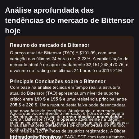
Análise aprofundada das
tendências do mercado de Bittensor
hoje
Resumo do mercado de Bittensor
O preço atual de Bittensor (TAO) é $191.99, com uma
variação nas últimas 24 horas de -2.23%. A capitalização de
mercado atual é de aproximadamente $2,151,248,470.76, e
o volume de trading nas últimas 24 horas é de $114.21M.
Principais Conclusões sobre o Bittensor
Com base na análise técnica em tempo real, a estrutura
atual do Bittensor (TAO) apresenta um nível de suporte
crítico entre
190 $ e 195 $
e uma resistência principal entre
205 $ e 220 $
. Uma ruptura desta faixa pode desencadear
uma nova fase de tendência. Atualmente, o mercado
Agora que você entende o mercado, é hora de começar a
encontra-se numa fase de
consolidação e acumulação
,
operar. Bittensor (TAO) é operado ativamente na Bitget,
com os movimentos de preço maioritariamente confinados a
uma das maiores plataformas de criptomoedas do mundo,
estas zonas técnicas.
com mais de 120 milhões de usuários registrados. A Bitget
Indicadores Técnicos
oferece trading spot do par TAO/USDT com taxas altamente