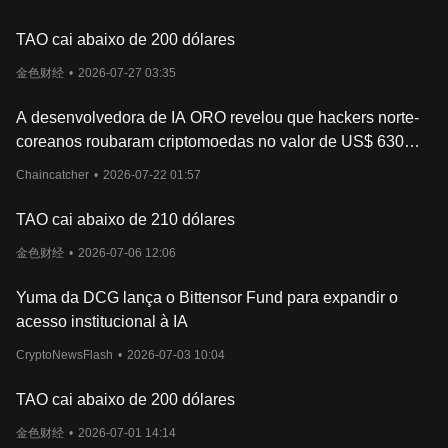
criptomoedas. Afinal, é o seu dinheiro e seu investimento em
jogo.
TAO cai abaixo de 200 dólares
Lembre-se sempre: Faça seu dever de casa e entenda a
natureza volátil das criptomoedas antes de investir
.
金色财经
•
2026-07-27 03:35
A desenvolvedora de IA ORO revelou que hackers norte-
coreanos roubaram criptomoedas no valor de US$ 630
mil.
Chaincatcher
•
2026-07-22 01:57
TAO cai abaixo de 210 dólares
金色财经
•
2026-07-06 12:06
Yuma da DCG lança o Bittensor Fund para expandir o
acesso institucional à IA
CryptoNewsFlash
•
2026-07-03 10:04
TAO cai abaixo de 200 dólares
金色财经
•
2026-07-01 14:14