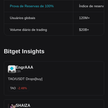
Prova de Reservas de 100%
Índice de reservas
Usuários globais
120M+
Volume diário de trading
$20B+
Bitget Insights
EngrAAA
23h
TAO/USDT Drops[buy]
TAO
-2.48%
SHAIZA