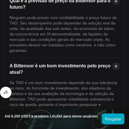
Qual é a previsão de preço da Bittensor para o
futuro?
Ninguém pode prever com confiabilidade o preço futuro do
TAO. Seu desempenho pode depender da adoção real da
rede, da qualidade das sub-redes, da economia do token,
da concorrência em IA descentralizada, da liquidez do
mercado e das condições gerais do mercado cripto. As
previsões devem ser tratadas como cenários, e não como
garantias.
A Bittensor é um bom investimento pelo preço
atual?
Se TAO é um bom investimento depende da sua tolerância
ao risco, do horizonte de investimento, dos objetivos da
carteira e da sua avaliação da tecnologia e da adoção da
Bittensor. TAO pode apresentar volatilidade substancial e
risco de queda, portanto é importante pesquisar e
dimensionar adequadamente a posição, e nenhum
resultado de investimento é garantido.
Até 6.200 USDT e produtos LALIGA para novos usuários!
Resgatar