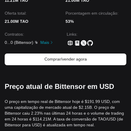
11.21M TAO
21.00M TAO
Oferta total:
Porcentagem em circulação:
21.00M TAO
53%
Contratos
:
Links
:
0
...
0
(
Bittensor
)
Mais
Comprar/vender agora
Preço atual de Bittensor em USD
O preço em tempo real de Bittensor hoje é $191.99 USD, com
uma capitalização de mercado atual de $2.15B. O preço de
Bittensor caiu 2.23% nas últimas 24 horas e o volume de trading
em 24 horas é $114.21M. A taxa de conversão de TAO/USD (de
Bittensor para USD) é atualizada em tempo real.