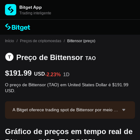
Bitget App
Trading inteligente
Início
/
Preços de criptomoedas
/
Bittensor (preço)
Preço de Bittensor
TAO
$191.99
USD
-2.23%
1D
O preço de Bittensor (TAO) em United States Dollar é $191.99
USD.
A Bitget oferece trading spot de Bittensor por meio do
par TAO/USDT. O preço atual de TAO/USDT é 192.5,
com volume de trading em 24 horas de $734,497.03.
Gráfico de preços em tempo real de
Bittensor possui valor de mercado de $2,151,248,470.
76 e oferta em circulação de 11.21M TAO. Fonte dos