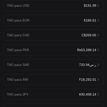
TAO para USD
$191.99
TAO para EUR
€166.61
TAO para CAD
C$269.05
TAO para PKR
₨53,288.14
TAO para SAR
ر.س720.94
TAO para INR
₹18,292.01
TAO para JPY
¥30,408.14