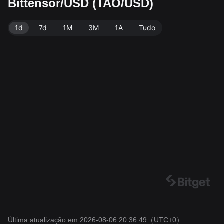
Bittensor/USD (TAO/USD)
dados: Bitget. Última atualização: 2026-08-06 20:36:4
9.
1d
7d
1M
3M
1A
Tudo
Última atualização em 2026-08-06 20:36:49
（UTC+0）