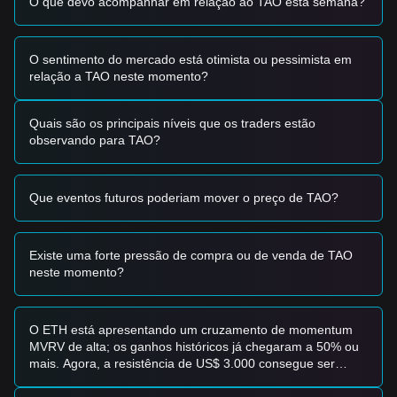
O que devo acompanhar em relação ao TAO esta semana?
a mais de 50 milhões de comerciantes, deslocando a
narrativa da pura especulação para a utilidade no comércio
real.
•
Rotação Setorial:
O crescente interesse dos investidores
O sentimento do mercado está otimista ou pessimista em
na narrativa "IA + Blockchain" está a direcionar capital para
relação a TAO neste momento?
infraestruturas de inteligência de máquina descentralizada,
posicionando o TAO como líder neste nicho.
Quais são os principais níveis que os traders estão
Sinais de Negociação
observando para TAO?
Zona de Compra Potencial
• Se o preço do TAO se aproximar da zona de procura de
190 $ - 195 $
e mostrar sinais de estabilização ou
Que eventos futuros poderiam mover o preço de TAO?
recuperação, pode apresentar uma oportunidade de
compra a curto prazo.
• Uma ruptura decisiva acima da área de resistência de
205
$ - 220 $
, acompanhada por um aumento no volume de
Existe uma forte pressão de compra ou de venda de TAO
negociação, confirmaria uma inversão de tendência e
neste momento?
serviria como um sinal de entrada "lado direito".
Cenário de Risco
• Se o preço não conseguir manter o nível de
190 $
, o
O ETH está apresentando um cruzamento de momentum
sentimento do mercado pode tornar-se mais baixista,
MVRV de alta; os ganhos históricos já chegaram a 50% ou
levando a um possível novo teste da zona de suporte
mais. Agora, a resistência de US$ 3.000 consegue ser
mensal de
170 $ - 180 $
.
rompida?
Estratégia de Compra