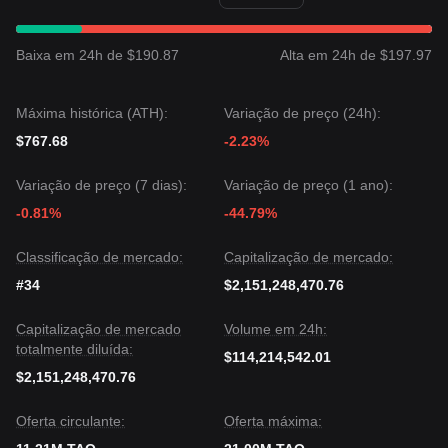
ruptura ou colapso é iminente à medida que a faixa se
estreita.
Perspetiva de Mercado
Baixa em 24h de $190.87
Alta em 24h de $197.97
•
Otimista:
Uma ruptura acima de
220 $
visa
250 $
e
potencialmente
300 $
.
•
Pessimista:
Uma queda abaixo de
190 $
pode ver o preço
Máxima histórica (ATH):
Variação de preço (24h):
deslizar para
170 $
ou mesmo
150 $
.
$767.68
-2.23%
Consenso de Mercado
O consenso entre analistas é que, embora o TAO enfrente
resistência imediata das suas médias móveis, a sua posição
Variação de preço (7 dias):
Variação de preço (1 ano):
fundamental no espaço de IA Descentralizada (DeAI)
-0.81%
-44.79%
continua forte. Enquanto mantiver o suporte chave de
190
$
, as
perspetivas de médio prazo
permanecem de
Classificação de mercado:
Capitalização de mercado:
acumulação e recuperação potencial.
#34
$2,151,248,470.76
Capitalização de mercado
Volume em 24h:
totalmente diluída:
$114,214,542.01
$2,151,248,470.76
Oferta circulante:
Oferta máxima: