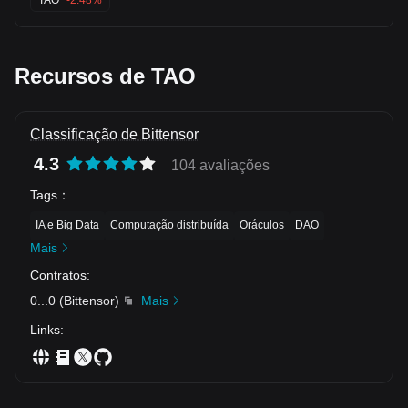
TAO
-2.48%
holding above the 197 level positioned to drive the next leg
higher.
Recursos de TAO
Classificação de Bittensor
4.3
104 avaliações
Tags
：
IA e Big Data
Computação distribuída
Oráculos
DAO
Mais
Contratos
:
0
...
0
(
Bittensor
)
Mais
Links
: