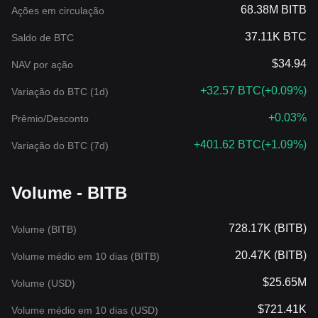
68.38M BITB
Ações em circulação
37.11K BTC
Saldo de BTC
$34.94
NAV por ação
+32.57 BTC
(
+0.09%
)
Variação do BTC (1d)
+0.03%
Prêmio/Desconto
+401.62 BTC
(
+1.09%
)
Variação do BTC (7d)
Volume - BITB
728.17K (BITB)
Volume (BITB)
20.47K (BITB)
Volume médio em 10 dias (BITB)
$25.65M
Volume (USD)
$721.41K
Volume médio em 10 dias (USD)