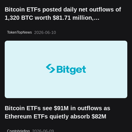
Bitcoin ETFs posted daily net outflows of
1,320 BTC worth $81.71 million,
highlighting a risk-off session and shifting
2026-06-10
TokenTopNews
short-term sentiment.
Bitcoin ETFs see $91M in outflows as
Ethereum ETFs quietly absorb $82M
2026-06-09
Cryptobriefing