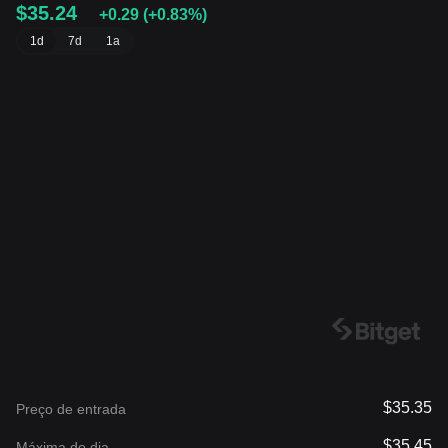
$35.24
+0.29
(
+0.83%
)
1d
7d
1a
$35.35
Preço de entrada
$35.45
Máxima do dia