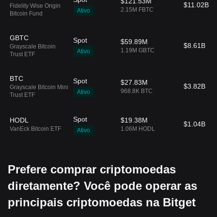
$121.53M
$11.02B
Fidelity Wise Origin
2.15M FBTC
Ativo
Bitcoin Fund
GBTC
Spot
$59.89M
$8.61B
Grayscale Bitcoin
1.19M GBTC
Ativo
Trust ETF
BTC
Spot
$27.83M
$3.82B
Grayscale Bitcoin Mini
968.8K BTC
Ativo
Trust ETF
Spot
HODL
$19.38M
$1.04B
VanEck Bitcoin ETF
1.06M HODL
Ativo
Prefere comprar criptomoedas
diretamente? Você pode operar as
principais criptomoedas na Bitget