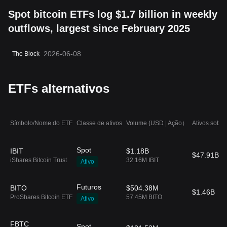
Spot bitcoin ETFs log $1.7 billion in weekly
outflows, largest since February 2025
2026-06-08
The Block
ETFs alternativos
Símbolo/Nome do ETF
Classe de ativos
Volume (USD | Ação）
Ativos sob g
Spot
IBIT
$1.18B
$47.91B
iShares Bitcoin Trust
32.16M IBIT
Ativo
Futuros
BITO
$504.38M
$1.46B
ProShares Bitcoin ETF
57.45M BITO
Ativo
FBTC
Spot