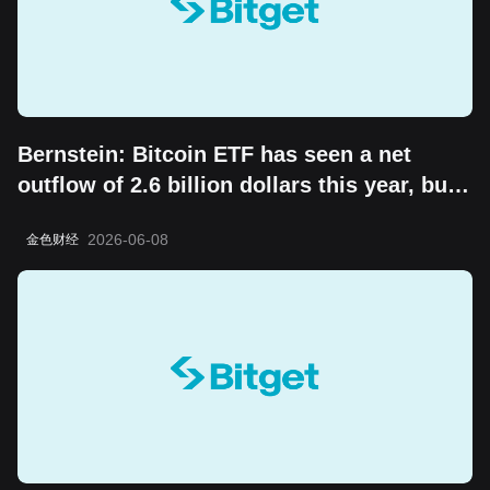
Bernstein: Bitcoin ETF has seen a net
outflow of 2.6 billion dollars this year, but
the "boring cycle" does not change its
2026-06-08
金色财经
long-term value storage attribute