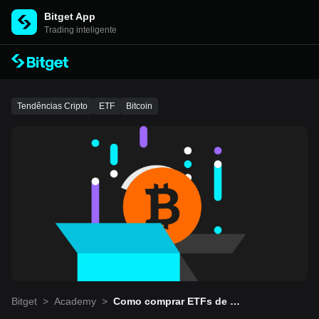
Bitget App
Trading inteligente
Tendências Cripto
ETF
Bitcoin
Bitget
>
Academy
>
Como comprar ETFs de Bi
tcoin