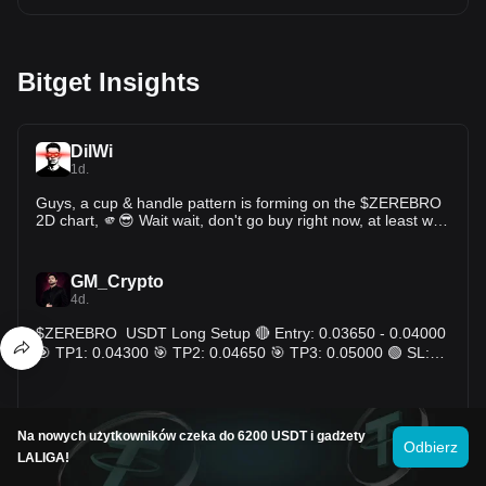
Bitget Insights
DilWi
1d.
Guys, a cup & handle pattern is forming on the $ZEREBRO
2D chart, 🫵😎 Wait wait, don't go buy right now, at least wait
for a bullish confirmation. 🤝💰
GM_Crypto
4d.
$ZEREBRO USDT Long Setup 🔴 Entry: 0.03650 - 0.04000
🎯 TP1: 0.04300 🎯 TP2: 0.04650 🎯 TP3: 0.05000 🟢 SL:
0.03350 Sharp breakout candle reclaiming MA(7), MA(25),
and MA(99) after basing near 0.034-0.036, volume kicking
back in on the push. Structure turning bullish following
ScalpingX
weeks of chop; a close below 0.03350 invalidates the setup.
Na nowych użytkowników czeka do 6200 USDT i gadżety
2026/07/19 12:29
Odbierz
⚠️ This is not financial advice. Always do your own research
LALIGA!
(DYOR). ‍#LearnWithGM
$ZEREBRO - Mcap 37.8M$ - 24h Sentiment 5.00 Bullish