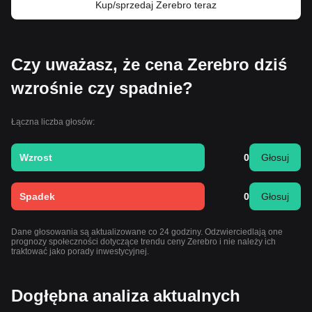
Kup/sprzedaj Zerebro teraz
Czy uważasz, że cena Zerebro dziś
wzrośnie czy spadnie?
Łączna liczba głosów:
Wzrost
0
Głosuj
Spadek
0
Głosuj
Dane głosowania są aktualizowane co 24 godziny. Odzwierciedlają one
prognozy społeczności dotyczące trendu ceny Zerebro i nie należy ich
traktować jako porady inwestycyjnej.
Dogłębna analiza aktualnych