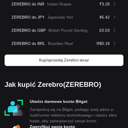
ZEREBRO do INR
Indian Rupee
₹3.28
ZEREBRO do JPY
Japanese Yen
¥5.42
ZEREBRO do GBP
British Pound Sterling
£0.03
ZEREBRO do BRL
Brazilian Real
R$0.18
Kup/sprzedaj Zerebro teraz
Jak kupić Zerebro(ZEREBRO)
Utwórz darmowe konto Bitget
Zarejestruj się na Bitget, podając swój adres e-
mail/numer telefonu komórkowego i utwórz silne
hasło, aby zabezpieczyć swoje konto.
Zweryfikuj swoje konto