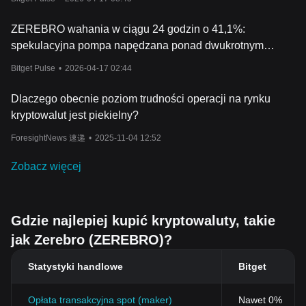
ZEREBRO wahania w ciągu 24 godzin o 41,1%:
spekulacyjna pompa napędzana ponad dwukrotnym
wzrostem wolumenu obrotu
Bitget Pulse
•
2026-04-17 02:44
Dlaczego obecnie poziom trudności operacji na rynku
kryptowalut jest piekielny?
ForesightNews 速递
•
2025-11-04 12:52
Zobacz więcej
Gdzie najlepiej kupić kryptowaluty, takie
jak Zerebro (ZEREBRO)?
Statystyki handlowe
Bitget
Opłata transakcyjna spot (maker)
Nawet 0%