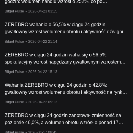
godzin: wolumen handlu wzrósł o 252%, co po
spekulacyjnym rajdzie doprowadziło do korekty
Bitget Pulse
•
2026-04-23 03:15
ZEREBRO wahania o 56,5% w ciągu 24 godzin:
gwałtowny wzrost wolumenu obrotu i aktywność dźwigni
na rynku kontraktów futures jako czynniki napędzające
Bitget Pulse
•
2026-04-22 21:14
ZEREBRO w ciągu 24 godzin waha się o 56,5%:
spekulacyjny wzrost napędzany gwałtownym wzrostem
wolumenu obrotu o 226%
Bitget Pulse
•
2026-04-22 15:13
Wahania ZEREBRO w ciągu 24 godzin o 42,8%:
gwałtowny wzrost wolumenu obrotu i aktywność na rynku
futures napędzają spekulacyjną pompę.
Bitget Pulse
•
2026-04-22 09:13
ZEREBRO w ciągu 24 godzin zanotował zmienność na
poziomie 46,0%, a wolumen obrotu wzrósł o ponad 17
milionów dolarów, co napędziło gwałtowny wzrost ceny
Bitget Pulse
•
2026-04-17 08:45