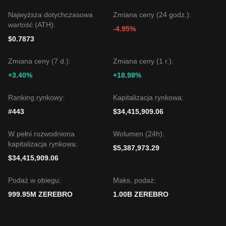
Konsensus rynkowy
Najwyższa dotychczasowa
Zmiana ceny (24 godz.):
Konsensus wśród wielu analityków brzmi: choć Zerebro
wartość (ATH):
może doświadczyć krótkoterminowych wahania lub
-4.95%
konsolidacji w celu oczyszczenia podaży nad głowami,
$0.7873
dopóki cena pozostaje powyżej kluczowego poziomu
wsparcia
$0.0350
, średnioterminowy trend ma pozostać
Zmiana ceny (7 d.):
Zmiana ceny (1 r.):
Byczy
.
+3.40%
+18.98%
Ranking rynkowy:
Kapitalizacja rynkowa:
#443
$34,415,909.06
W pełni rozwodniona
Wolumen (24h):
kapitalizacja rynkowa:
$5,387,973.29
$34,415,909.06
Podaż w obiegu:
Maks. podaż:
999.95M ZEREBRO
1.00B ZEREBRO