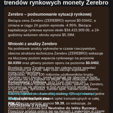
trendów rynkowych monety Zerebro
Zerebro – podsumowanie sytuacji rynkowej
Bieżąca cena Zerebro (ZEREBRO) wynosi $0.03442, a
zmiana w ciągu 24 godzin wyniosła -4.95%. Bieżąca
kapitalizacja rynkowa wynosi około $34,415,909.06, a 24-
godzinny wolumen obrotu wynosi $5.39M.
Wnioski z analizy Zerebro
Na podstawie analizy wykresów w czasie rzeczywistym,
obecna struktura techniczna Zerebro (ZEREBRO) wskazuje
na kluczowy poziom wsparcia rynkowego na poziomie
$0.0350
oraz główny poziom oporu na poziomie
$0.0402
.
Przebicie ceny Zerebro poza ten zakres może wywołać
Rozumiesz już rynek, więc czas zacząć kupować i
nowy ruch trendowy.
handlować. Ponad 100 milionów użytkowników krypto
Ogólnie rzecz biorąc, rynek znajduje się obecnie w fazie
decyduje się na handel na Bitget. Bitget obsługuje szeroki
Konsolidacji i Odbicia
, przy czym wahania cen
wachlarz metod handlu aktywami krypto, takimi jak Zerebro,
koncentrują się głównie w tych krytycznych strefach
w tym kupno, sprzedaż, handel spot, handel kontraktami
technicznych.
futures, handel on-chain oraz staking. Oferuje również jedne
Załóż bezpłatne konto na Bitget i zacznij handlować już
Wskaźniki techniczne
z najkorzystniejszych stawek opłat transakcyjnych w całej
teraz!
RSI:
branży!
Obecna wartość wynosi
58.39
, co wskazuje, że
Ostrzeżenie o ryzyku
momentum rynkowe jest
Neutralne do lekko Byczego
,
Powyższa analiza opiera się na danych z wykresów w czasie
ponieważ pozostaje powyżej linii środkowej 50, ale poniżej