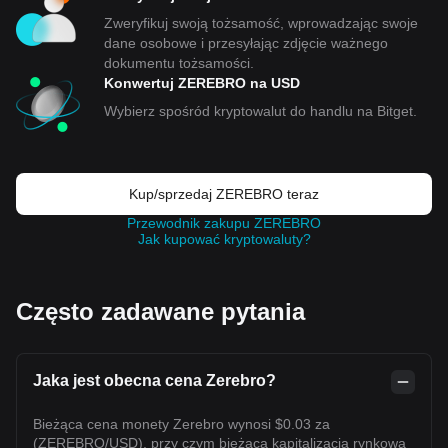
Zweryfikuj swoją tożsamość, wprowadzając swoje
dane osobowe i przesyłając zdjęcie ważnego
dokumentu tożsamości.
Konwertuj ZEREBRO na USD
Wybierz spośród kryptowalut do handlu na Bitget.
Kup/sprzedaj ZEREBRO teraz
Przewodnik zakupu ZEREBRO
Jak kupować kryptowaluty?
Często zadawane pytania
Jaka jest obecna cena Zerebro?
Bieżąca cena monety Zerebro wynosi $0.03 za
(ZEREBRO/USD), przy czym bieżąca kapitalizacja rynkowa