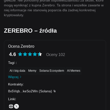
giełdzie. Nie ponosimy jednak odpowiedzialności za skutki, które
mogą wyniknąć z kupna Zerebro. Ta strona i wszelkie zawarte w
niej informacje nie stanowią poparcia dla żadnej konkretnej
kryptowaluty.
ZEREBRO – źródła
Ocena Zerebro
4.6
Oceny 102
Tagi
：
AI i big data
Memy
Solana Ecosystem
AI Memes
Więcej
Kontrakty
:
8x5Vqb
...
keSo2Wn
(
Solana
)
Linki
: