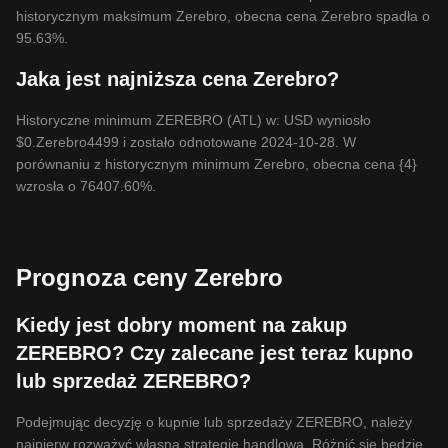
historycznym maksimum Zerebro, obecna cena Zerebro spadła o
95.63%.
Jaka jest najniższa cena Zerebro?
Historyczne minimum ZEREBRO (ATL) w: USD wyniosło
$0.Zerebro4499 i zostało odnotowane 2024-10-28. W
porównaniu z historycznym minimum Zerebro, obecna cena {4}
wzrosła o 76407.60%.
Prognoza ceny Zerebro
Kiedy jest dobry moment na zakup
ZEREBRO? Czy zalecane jest teraz kupno
lub sprzedaż ZEREBRO?
Podejmując decyzję o kupnie lub sprzedaży ZEREBRO, należy
najpierw rozważyć własną strategię handlową. Różnić się będzie