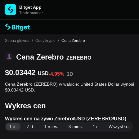
Bitget App
Trade smarter
Strona główna
/
Ceny krypto
/
Cena Zerebro
Cena Zerebro
ZEREBRO
$0.03442
USD
-4.95%
1D
Cena Zerebro (ZEREBRO) w walucie: United States Dollar wynosi
$0.03442 USD.
Wykres cen
Wykres cen na żywo Zerebro/USD (ZEREBRO/USD)
1 d.
7 d.
1 mies.
3 mies.
1 r.
Wszystko