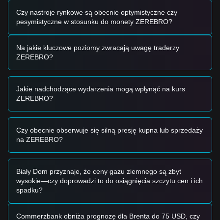
Sygnały tradingowe
Czy nastroje rynkowe są obecnie optymistyczne czy
Na podstawie obecnej struktury technicznej i momentum
pesymistyczne w stosunku do monety ZEREBRO?
rynkowego analitycy przedstawiają następujące strategie
tradingowe jako odniesienie:
Na jakie kluczowe poziomy zwracają uwagę traderzy
Potencjalna strefa zakupu
ZEREBRO?
• Jeśli cena Zerebro zbliży się do zakresu
$0.0350 - $0.0358
i pokaże oznaki stabilizacji, może utworzyć lepszą okazję do
krótkoterminowego zakupu.
• Jeśli cena Zerebro skutecznie przebije
$0.0402
przy
Jakie nadchodzące wydarzenia mogą wpłynąć na kurs
znaczącym wzroście wolumenu, potwierdzi to zmianę trendu
ZEREBRO?
i posłuży jako sygnał wejścia po prawej stronie (trend-
following).
Scenariusz ryzyka
Czy obecnie obserwuje się silną presję kupna lub sprzedaży
• Jeśli cena Zerebro spadnie poniżej
$0.0350
, rynek może
na ZEREBRO?
wejść w fazę krótkoterminowej korekty, potencjalnie testując
makro-poziom wsparcia na poziomie
$0.0331
.
Strategia zakupu
Biały Dom przyznaje, że ceny gazu ziemnego są zbyt
Na podstawie obecnej struktury rynku analitycy
wysokie—czy doprowadzi to do osiągnięcia szczytu cen i ich
przedstawiają następujące strategie referencyjne:
spadku?
Inwestorzy konserwatywni
• Czekaj na cofnięcie się ceny Zerebro do poziomu wsparcia
$0.0350
i kupuj partiami.
Commerzbank obniża prognozę dla Brenta do 75 USD, czy