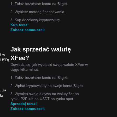
1. Załóż bezpłatne konto na Bitget.
2. Wybierz metodę finansowania.
3. Kup docelową kryptowalutę.
Kup teraz!
Zobacz samouczek
Jak sprzedać walutę
% w
XFee?
a USD)
Dowiedz się, jak wypłacić swoją walutę XFee w
ciągu kilku minut.
1. Załóż bezpłatne konto na Bitget.
2. Wpłać kryptowaluty na swoje konto Bitget.
E za
3. Wymień swoje aktywa na waluty fiat na
ła
rynku P2P lub na USDT na rynku spot.
Sprzedaj teraz!
Zobacz samouczek