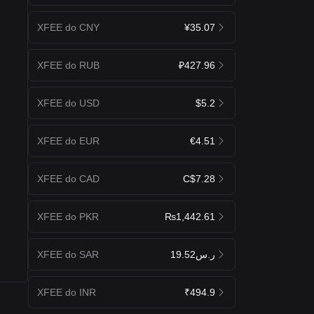
XFEE do CNY
¥35.07
XFEE do RUB
₽427.96
XFEE do USD
$5.2
XFEE do EUR
€4.51
XFEE do CAD
C$7.28
XFEE do PKR
₨1,442.61
XFEE do SAR
ر.س19.52
XFEE do INR
₹494.9