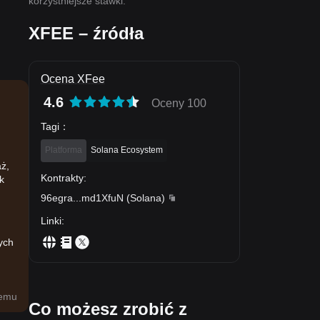
korzystniejsze stawki.
XFEE – źródła
Ocena XFee
4.6
Oceny 100
Tagi
：
Platforma
Solana Ecosystem
aż,
Kontrakty
:
k
96egra
...
md1XfuN
(
Solana
)
Linki
:
ych
temu
Co możesz zrobić z