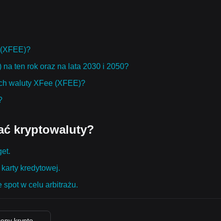
e (XFEE)?
na ten rok oraz na lata 2030 i 2050?
ach waluty XFee (XFEE)?
?
ać kryptowaluty?
get.
karty kredytowej.
 spot w celu arbitrażu.
ceny krypto