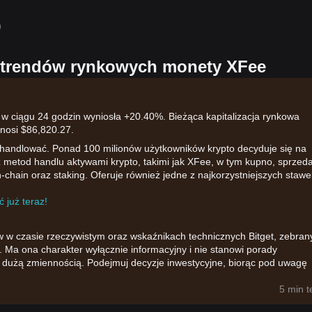
）
h trendów rynkowych monety XFee
w ciągu 24 godzin wyniosła +20.40%. Bieżąca kapitalizacja rynkowa
nosi $86,820.27.
 handlować. Ponad 100 milionów użytkowników krypto decyduje się na
rz metod handlu aktywami krypto, takimi jak XFee, w tym kupno, sprzed
-chain oraz staking. Oferuje również jedne z najkorzystniejszych stawe
 już teraz!
w w czasie rzeczywistym oraz wskaźnikach technicznych Bitget, zebran
 Ma ona charakter wyłącznie informacyjny i nie stanowi porady
ię dużą zmiennością. Podejmuj decyzje inwestycyjne, biorąc pod uwagę
5 min 