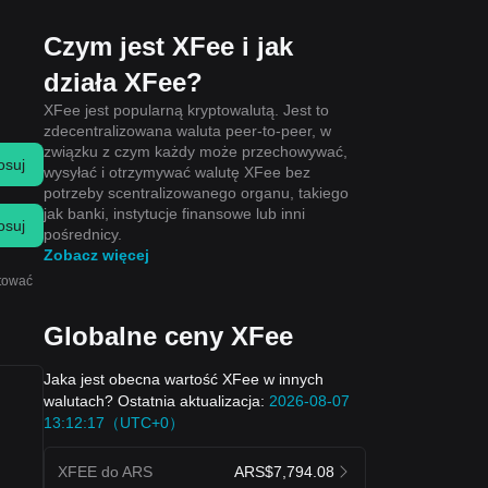
Czym jest XFee i jak
działa XFee?
XFee jest popularną kryptowalutą. Jest to
zdecentralizowana waluta peer-to-peer, w
związku z czym każdy może przechowywać,
osuj
wysyłać i otrzymywać walutę XFee bez
potrzeby scentralizowanego organu, takiego
jak banki, instytucje finansowe lub inni
osuj
pośrednicy.
Zobacz więcej
ktować
Globalne ceny XFee
Jaka jest obecna wartość XFee w innych
walutach? Ostatnia aktualizacja:
2026-08-07
13:12:17（UTC+0）
XFEE do ARS
ARS$7,794.08