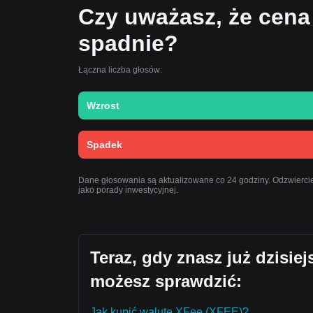
Czy uważasz, że cena
spadnie?
Łączna liczba głosów:
Wzrost
Spadek
Dane głosowania są aktualizowane co 24 godziny. Odzwiercied
jako porady inwestycyjnej.
Teraz, gdy znasz już dzisie
możesz sprawdzić:
Jak kupić walutę XFee (XFEE)?