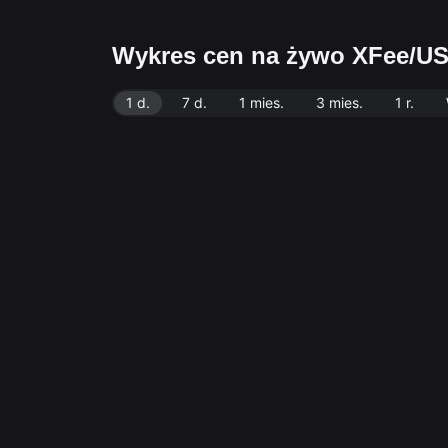
Wykres cen na żywo XFee/U
1 d.
7 d.
1 mies.
3 mies.
1 r.