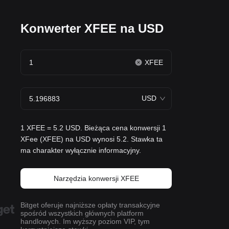
Konwerter XFEE na USD
XFEE
USD
1 XFEE = 5.2 USD. Bieżąca cena konwersji 1
XFee (XFEE) na USD wynosi 5.2. Stawka ta
ma charakter wyłącznie informacyjny.
Narzędzia konwersji XFEE
Bitget oferuje najniższe opłaty transakcyjne
spośród wszystkich głównych platform
handlowych. Im wyższy poziom VIP, tym