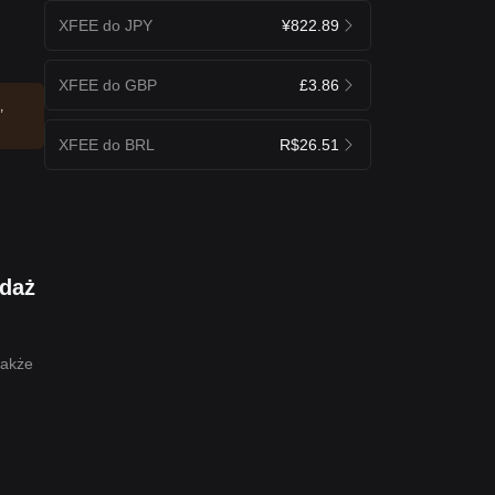
XFEE do JPY
¥822.89
XFEE do GBP
£3.86
,
XFEE do BRL
R$26.51
edaż
także