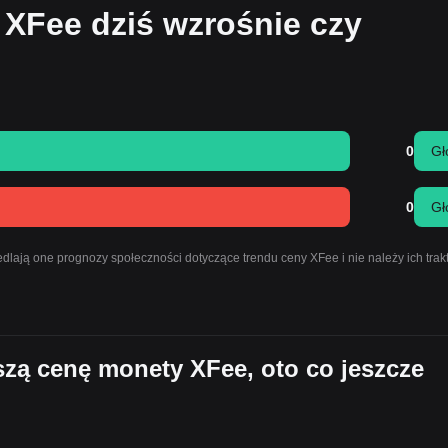
 XFee dziś wzrośnie czy
0
Gł
0
Gł
lają one prognozy społeczności dotyczące trendu ceny XFee i nie należy ich tra
jszą cenę monety XFee, oto co jeszcze