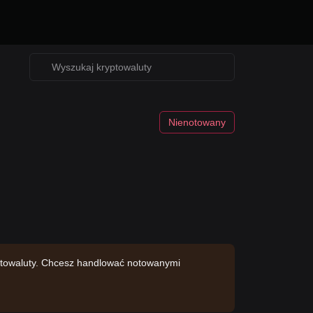
Nienotowany
yptowaluty. Chcesz handlować notowanymi