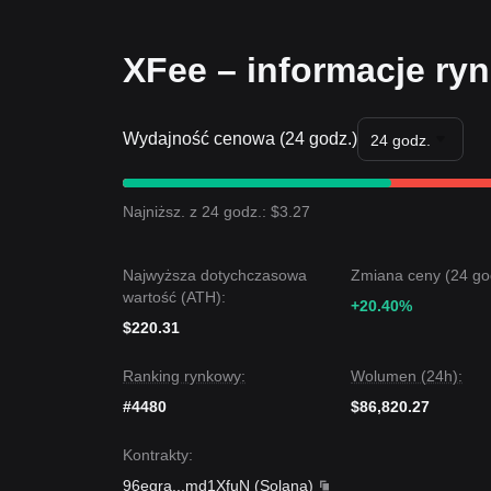
XFee – informacje ry
Wydajność cenowa (24 godz.)
24 godz.
Najniższ. z 24 godz.: $3.27
Najwyższa dotychczasowa
Zmiana ceny (24 go
wartość (ATH):
+20.40%
$220.31
Ranking rynkowy:
Wolumen (24h):
#4480
$86,820.27
Kontrakty
:
96egra
...
md1XfuN
(
Solana
)