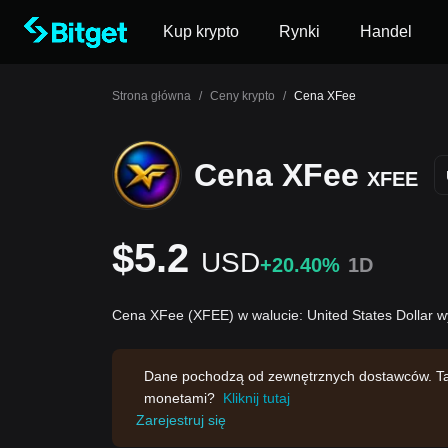
Kup krypto
Rynki
Handel
Strona główna
/
Ceny krypto
/
Cena XFee
Cena XFee
XFEE
$5.2
USD
+20.40%
1D
Cena XFee (XFEE) w walucie: United States Dollar 
Dane pochodzą od zewnętrznych dostawców. Ta s
monetami?
Kliknij tutaj
Zarejestruj się