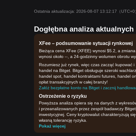
Ostatnia aktualizacja: 2026-08-07 13:12:17
（UTC+0
Dogłębna analiza aktualnyc
XFee – podsumowanie sytuacji rynkowej
Bieżąca cena XFee (XFEE) wynosi $5.2, a zmiana 
wynosi około --, a 24-godzinny wolumen obrotu wy
Rozumiesz już rynek, więc czas zacząć kupować i
handel na Bitget. Bitget obsługuje szeroki wachla
handel spot, handel kontraktami futures, handel on
opłat transakcyjnych w całej branży!
Załóż bezpłatne konto na Bitget i zacznij handlować
Ostrzeżenie o ryzyku
Powyższa analiza opiera się na danych z wykresó
i przeanalizowanych przez zespół badawczy Bitget.
inwestycyjnej. Ceny kryptowalut charakteryzują s
własną tolerancję ryzyka.
Pokaż więcej