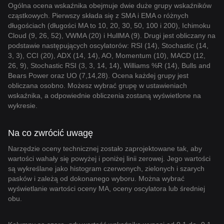
Ogólna ocena wskaźnika obejmuje dwie duże grupy wskaźników
cząstkowych. Pierwszy składa się z SMA i EMA o różnych
długościach (długości MA to 10, 20, 30, 50, 100 i 200), Ichimoku
Cloud (9, 26, 52), VWMA (20) i HullMA (9). Drugi jest obliczany na
podstawie następujących oscylatorów: RSI (14), Stochastic (14,
3, 3), CCI (20), ADX (14, 14), AO, Momentum (10), MACD (12,
26, 9), Stochastic RSI (3, 3, 14, 14), Williams %R (14), Bulls and
Bears Power oraz UO (7,14,28). Ocena każdej grupy jest
obliczana osobno. Możesz wybrać grupę w ustawieniach
wskaźnika, a odpowiednie obliczenia zostaną wyświetlone na
wykresie.
Na co zwrócić uwagę
Narzędzie oceny technicznej zostało zaprojektowane tak, aby
wartości wahały się powyżej i poniżej linii zerowej. Jego wartości
są wykreślane jako histogram czerwonych, zielonych i szarych
pasków i zależą od dokonanego wyboru. Można wybrać
wyświetlanie wartości oceny MA, oceny oscylatora lub średniej
obu.