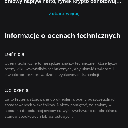
dniowy napływ netto, rynek krypto odnotowuje
krótkoterminowe odbicie, ale nadal pozostaje
ostrożny przed kolejnym spadkiem
Zobacz więcej
Informacje o ocenach technicznych
Definicja
Oceny techniczne to narzędzie analizy technicznej, które łączy
oceny kilku wskaźników technicznych, aby ułatwić traderom i
inwestorom przeprowadzanie zyskownych transakcji.
Obliczenia
Są to kryteria stosowane do określenia oceny poszczególnych
zastosowanych wskaźników. Należy pamiętać, że zmiany w
stosunku do ostatniej świecy są wykorzystywane do określania
stanów spadkowych lub wzrostowych: