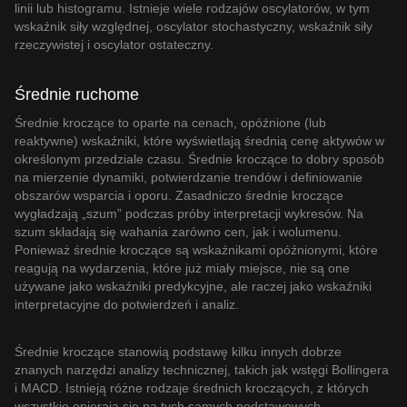
linii lub histogramu. Istnieje wiele rodzajów oscylatorów, w tym
wskaźnik siły względnej, oscylator stochastyczny, wskaźnik siły
rzeczywistej i oscylator ostateczny.
Średnie ruchome
Średnie kroczące to oparte na cenach, opóźnione (lub
reaktywne) wskaźniki, które wyświetlają średnią cenę aktywów w
określonym przedziale czasu. Średnie kroczące to dobry sposób
na mierzenie dynamiki, potwierdzanie trendów i definiowanie
obszarów wsparcia i oporu. Zasadniczo średnie kroczące
wygładzają „szum” podczas próby interpretacji wykresów. Na
szum składają się wahania zarówno cen, jak i wolumenu.
Ponieważ średnie kroczące są wskaźnikami opóźnionymi, które
reagują na wydarzenia, które już miały miejsce, nie są one
używane jako wskaźniki predykcyjne, ale raczej jako wskaźniki
interpretacyjne do potwierdzeń i analiz.
Średnie kroczące stanowią podstawę kilku innych dobrze
znanych narzędzi analizy technicznej, takich jak wstęgi Bollingera
i MACD. Istnieją różne rodzaje średnich kroczących, z których
wszystkie opierają się na tych samych podstawowych