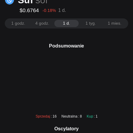
Sui
SUI
$0.6764
1 d.
-0.18
%
1 godz.
4 godz.
1 d.
1 tyg.
1 mies.
Podsumowanie
Sprzedaj
: 16
Neutralna
: 8
Kup
: 1
Oscylatory