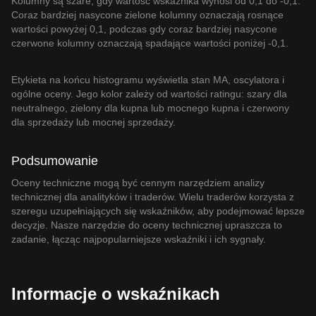
Kolumny są szare, gdy wartość wskaźnika wynosi od 0,1 do -0,1.
Coraz bardziej nasycone zielone kolumny oznaczają rosnące
wartości powyżej 0,1, podczas gdy coraz bardziej nasycone
czerwone kolumny oznaczają spadające wartości poniżej -0,1.
Etykieta na końcu histogramu wyświetla stan MA, oscylatora i
ogólne oceny. Jego kolor zależy od wartości ratingu: szary dla
neutralnego, zielony dla kupna lub mocnego kupna i czerwony
dla sprzedaży lub mocnej sprzedaży.
Podsumowanie
Oceny techniczne mogą być cennym narzędziem analizy
technicznej dla analityków i traderów. Wielu traderów korzysta z
szeregu uzupełniających się wskaźników, aby podejmować lepsze
decyzje. Nasze narzędzie do oceny technicznej upraszcza to
zadanie, łącząc najpopularniejsze wskaźniki i ich sygnały.
Informacje o wskaźnikach