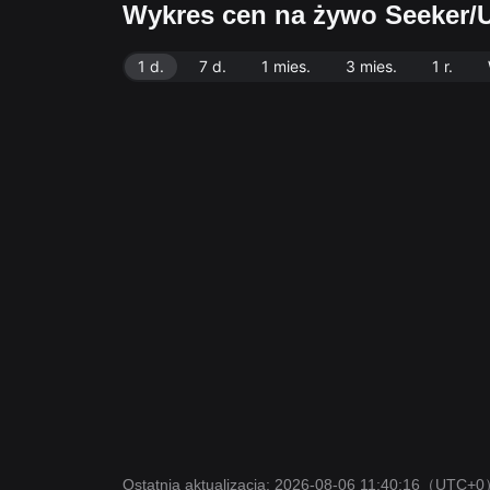
Wykres cen na żywo Seeker/
1 d.
7 d.
1 mies.
3 mies.
1 r.
Ostatnia aktualizacja: 2026-08-06 11:40:16
（UTC+0