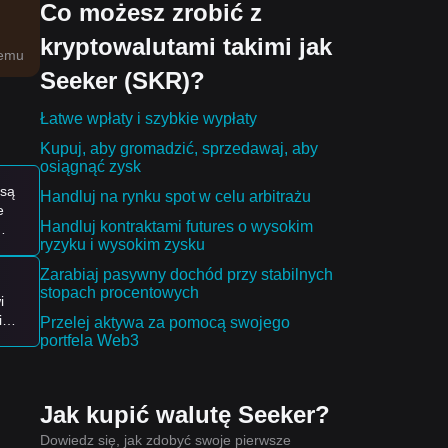
Co możesz zrobić z
kryptowalutami takimi jak
temu
Seeker (SKR)?
po
Łatwe wpłaty i szybkie wypłaty
Kupuj, aby gromadzić, sprzedawaj, aby
osiągnąć zysk
 są
Handluj na rynku spot w celu arbitrażu
e
ą
Handluj kontraktami futures o wysokim
ryzyku i wysokim zysku
Zarabiaj pasywny dochód przy stabilnych
stopach procentowych
i
iną
Przelej aktywa za pomocą swojego
t
portfela Web3
Jak kupić walutę Seeker?
Dowiedz się, jak zdobyć swoje pierwsze