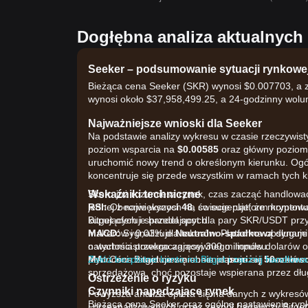
Dogłębna analiza aktualnyc
Seeker – podsumowanie sytuacji rynkowe
Bieżąca cena Seeker (SKR) wynosi $0.007703, a z
wynosi około $37,958,499.25, a 24-godzinny wol
Najważniejsze wnioski dla Seeker
Na podstawie analizy wykresu w czasie rzeczywist
poziom wsparcia na
$0.00585
oraz główny poziom
uruchomić nowy trend o określonym kierunku. Ogól
koncentruje się przede wszystkim w ramach tych k
Wskaźniki techniczne
Skoro już rozumiesz rynek, czas zacząć handlować
RSI:
jednej z największych na świecie platform krypto
Obecnie wynosi
48
, co sugeruje, że moment
kupujących i sprzedających.
Bitget oferuje handel spot dla pary SKR/USDT pr
MACD:
makerów i 0,03% dla takerów. Platforma obsługu
Sygnalizuje
Neutralno-spadkową
dynamik
natychmiastowego agresywnego impulsu.
o wartości przekraczającej 300 milionów dolarów o
MA:
płynności. Bitget niezmiennie plasuje się w czoł
Załóż bezpłatne konto na Bitget i zacznij handlować
Cena znajduje się obecnie
poniżej 50-okres
sprzedażową, choć pozostaje wspierana przez dłu
Ostrzeżenie o ryzyku
Czynniki napędzające rynek
Powyższa analiza opiera się na danych z wykresó
Bieżąca cena Seeker oraz ogólne nastawienie ryn
i przeanalizowanych przez zespół badawczy Bitget.