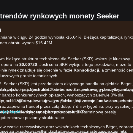
h trendów rynkowych monety Seeker
j
miana w ciągu 24 godzin wyniosła -16.64%. Bieżąca kapitalizacja ryn
umen obrotu wynosi $16.42M.
ym bieżąca struktura techniczna dla Seeker (SKR) wskazuje kluczowy
 oporu na
$0.00720
. Jeśli cena SKR wybije z tego przedziału, może to
nie rynek znajduje się obecnie w fazie
Konsolidacji
, a zmienność ce
luczowych granic technicznych.
. Seeker (SKR) jest przedmiotem aktywnego handlu na giełdzie Bitget,
walutowych, liczącej ponad 120 milionów zarejestrowanych użytkowników
um rynkowe jest
Neutralne
i odzwierciedla równowagę pomiędzy presją
zy bardzo konkurencyjnych opłatach, wynoszących zaledwie 0% dla
je ponad 1300 kryptowalut, w tym Seeker, dysponuje funduszem ochro
ę, a histogram utrzymuje się w pobliżu linii zerowej, co wskazuje na b
raz zapewnia handel przez całą dobę, 7 dni w tygodniu, przy wysokiej
ówce giełd pod względem wolumenu obrotu SKR.
 już teraz!
owej średniej kroczącej
, co pokazuje krótkoterminową presję
goterminowe poziomy strukturalne.
w w czasie rzeczywistym oraz wskaźnikach technicznych Bitget, zebran
kowe są przede wszystkim kształtowane przez następujące czynniki:
 Ma ona charakter wyłącznie informacyjny i nie stanowi porady