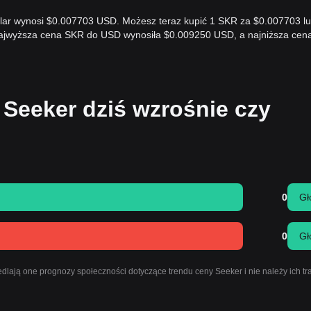
ollar wynosi $0.007703 USD. Możesz teraz kupić 1 SKR za $0.007703 l
 najwyższa cena SKR do USD wynosiła $0.009250 USD, a najniższa ce
 Seeker dziś wzrośnie czy
0
Gł
0
Gł
lają one prognozy społeczności dotyczące trendu ceny Seeker i nie należy ich t