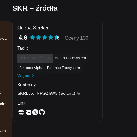
SKR – źródła
Ocena Seeker
4.6
Oceny 100
kowa
Tagi
：
Telefon komórkowy
Solana Ecosystem
Binance Alpha
Binance Ecosystem
n
Więcej
Kontrakty
:
.
SKRbvo
...
NPGZhW3
(
Solana
)
Linki
:
nnym
rak
ych