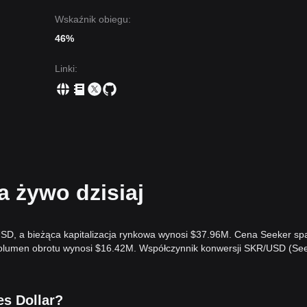
Wskaźnik obiegu:
46%
Linki
:
 żywo dzisiaj
SD, a bieżąca kapitalizacja rynkowa wynosi $37.96M. Cena Seeker sp
wolumen obrotu wynosi $16.42M. Współczynnik konwersji SKR/USD (Se
es Dollar?