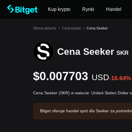
Kup krypto
Rynki
Handel
Strona główna
/
Ceny krypto
/
Cena Seeker
Cena Seeker
SKR
$0.007703
USD
-16.64%
Cena Seeker (SKR) w walucie: United States Dollar
Bitget oferuje handel spot dla Seeker za pośr
na poziomie $158,193.27. Seeker ma kapitalizacj
atnia aktualizacja: 2026-08-06 11:40:16.