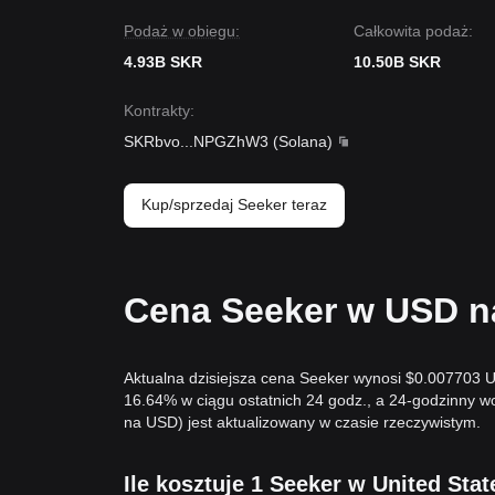
Podaż w obiegu:
Całkowita podaż:
4.93B SKR
10.50B SKR
Kontrakty
:
SKRbvo
...
NPGZhW3
(
Solana
)
Kup/sprzedaj Seeker teraz
Cena Seeker w USD na
Aktualna dzisiejsza cena Seeker wynosi $0.007703 U
16.64% w ciągu ostatnich 24 godz., a 24-godzinny 
na USD) jest aktualizowany w czasie rzeczywistym.
Ile kosztuje 1 Seeker w United Stat