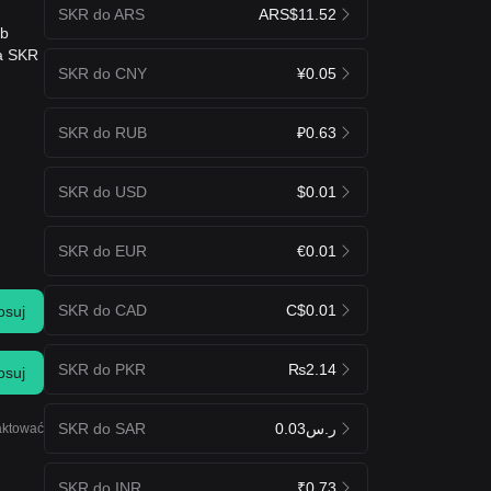
SKR do ARS
ARS$11.52
ub
na SKR
SKR do CNY
¥0.05
SKR do RUB
₽0.63
SKR do USD
$0.01
SKR do EUR
€0.01
SKR do CAD
C$0.01
osuj
SKR do PKR
₨2.14
osuj
SKR do SAR
ر.س0.03
raktować
SKR do INR
₹0.73