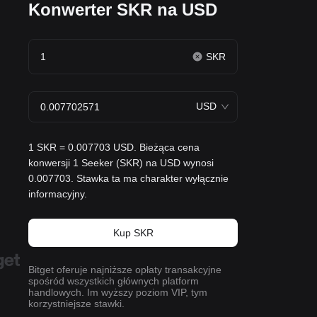
Konwerter SKR na USD
SKR
USD
1 SKR = 0.007703 USD. Bieżąca cena
konwersji 1 Seeker (SKR) na USD wynosi
0.007703. Stawka ta ma charakter wyłącznie
informacyjny.
Kup SKR
Bitget oferuje najniższe opłaty transakcyjne
spośród wszystkich głównych platform
handlowych. Im wyższy poziom VIP, tym
korzystniejsze stawki.