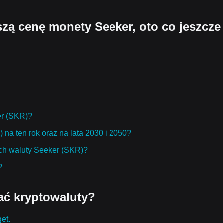
jszą cenę monety Seeker, oto co jeszcze
er (SKR)?
 na ten rok oraz na lata 2030 i 2050?
ch waluty Seeker (SKR)?
?
ać kryptowaluty?
get.