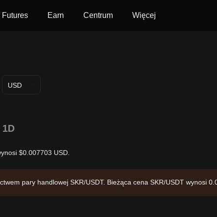
Futures
Earn
Centrum
Więcej
USD
1D
 wynosi $0.007703 USD.
ednictwem pary handlowej SKR/USDT. Bieżąca cena SKR/USDT wynosi 0
ę rynkową w wysokości $37,958,499.25 i podaż w obiegu na poziomie 4