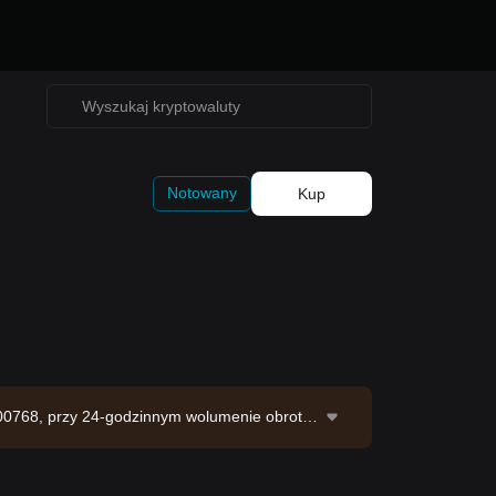
Notowany
Kup
.00768, przy 24-godzinnym wolumenie obrotu
.93B SKR. Źródło danych: giełda Bitget. Ost