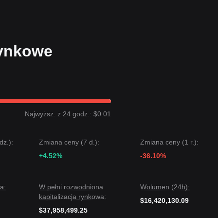
e nadal
ać się nowy trend hossy. Kolejowy szacowany cel cenowy to
$0.00850
strukturalnego wsparcia
$0.00550
, średnio- i długoterminowa trajektori
rynkowe
 w ciągu ostatnich 7 dni
strukturę ograniczoną przedziałem
, a nastr
ralnej na horyzoncie średnioterminowym cena waha się obecnie pomięd
00720
celuje w
$0.00850
.
Najwyższ. z 24 godz.: $0.01
00585
celuje w
$0.00520
.
 choć Seeker może doświadczać zmienności lub ruchu bocznego w krótk
go wsparcia
dz.):
$0.00585
Zmiana ceny (7 d.):
, to trend średnioterminowy ma pozostać
Zmiana ceny (1 r.):
neutral
+4.52%
-36.10%
a:
W pełni rozwodniona
Wolumen (24h):
kapitalizacja rynkowa:
$16,420,130.09
$37,958,499.25