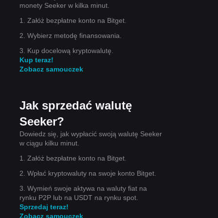
monety Seeker w kilka minut.
.
1. Załóż bezpłatne konto na Bitget.
a
2. Wybierz metodę finansowania.
3. Kup docelową kryptowalutę.
Kup teraz!
oje
Zobacz samouczek
zy
Jak sprzedać walutę
Seeker?
im
Dowiedz się, jak wypłacić swoją walutę Seeker
no-
w ciągu kilku minut.
1. Załóż bezpłatne konto na Bitget.
2. Wpłać kryptowaluty na swoje konto Bitget.
3. Wymień swoje aktywa na waluty fiat na
rynku P2P lub na USDT na rynku spot.
Sprzedaj teraz!
Zobacz samouczek