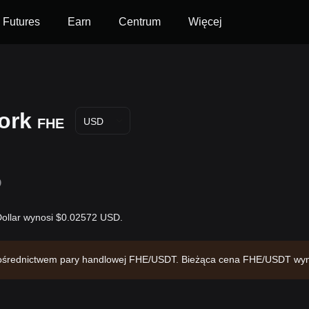
Futures
Earn
Centrum
Więcej
ork
FHE
USD
D
Dollar wynosi $0.02572 USD.
a pośrednictwem pary handlowej FHE/USDT. Bieżąca cena FHE/USDT wy
a kapitalizację rynkową w wysokości $13,304,340.71 i podaż w obieg
:49:59.