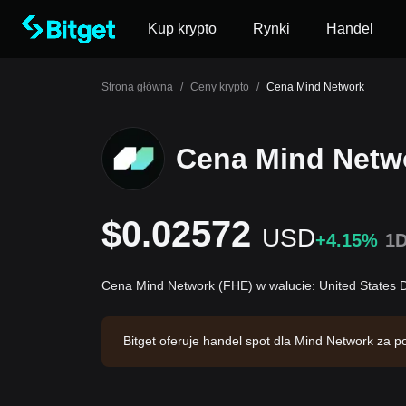
Kup krypto
Rynki
Handel
Strona główna
/
Ceny krypto
/
Cena Mind Network
Cena Mind Netw
$0.02572
USD
+4.15%
1
Cena Mind Network (FHE) w walucie: United States 
Bitget oferuje handel spot dla Mind Network z
obrotu na poziomie $152,289.97. Mind Network m
iełda Bitget. Ostatnia aktualizacja: 2026-08-07 06