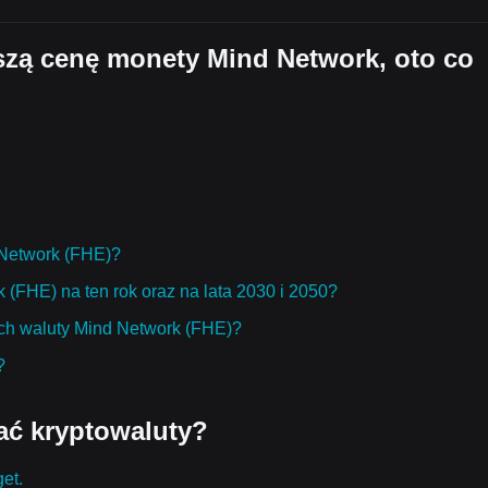
jszą cenę monety Mind Network, oto co
d Network (FHE)?
 (FHE) na ten rok oraz na lata 2030 i 2050?
ch waluty Mind Network (FHE)?
?
ać kryptowaluty?
get.