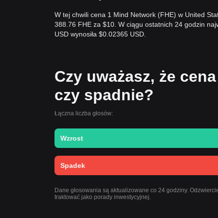
W tej chwili cena 1 Mind Network (FHE) w United St
388.76 FHE za $10. W ciągu ostatnich 24 godzin n
USD wynosiła $0.02365 USD.
Czy uważasz, że cena
czy spadnie?
Łączna liczba głosów:
Wzrost
Spadek
Dane głosowania są aktualizowane co 24 godziny. Odzwiercie
traktować jako porady inwestycyjnej.