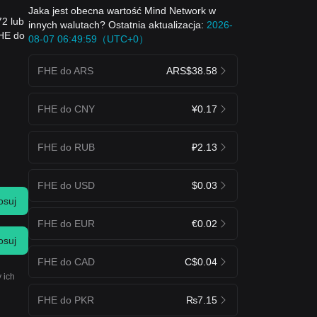
Jaka jest obecna wartość Mind Network w
72 lub
innych walutach? Ostatnia aktualizacja:
2026-
FHE do
08-07 06:49:59（UTC+0）
FHE do ARS
ARS$38.58
FHE do CNY
¥0.17
FHE do RUB
₽2.13
FHE do USD
$0.03
osuj
FHE do EUR
€0.02
osuj
FHE do CAD
C$0.04
 ich
FHE do PKR
₨7.15