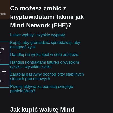
Co możesz zrobić z
temu
kryptowalutami takimi jak
o
Mind Network (FHE)?
unkt
Łatwe wpłaty i szybkie wypłaty
Kupuj, aby gromadzić, sprzedawaj, aby
osiągnąć zysk
 są
e
Handluj na rynku spot w celu arbitrażu
d
Handluj kontraktami futures o wysokim
ryzyku i wysokim zysku
 się
jąc
Zarabiaj pasywny dochód przy stabilnych
stopach procentowych
).
 i
Przelej aktywa za pomocą swojego
e?
portfela Web3
Jak kupić walutę Mind