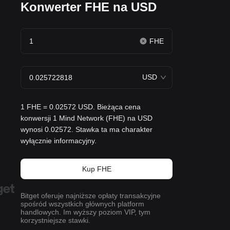
Konwerter FHE na USD
FHE
USD
1 FHE = 0.02572 USD. Bieżąca cena
konwersji 1 Mind Network (FHE) na USD
wynosi 0.02572. Stawka ta ma charakter
wyłącznie informacyjny.
Kup FHE
Bitget oferuje najniższe opłaty transakcyjne
spośród wszystkich głównych platform
handlowych. Im wyższy poziom VIP, tym
korzystniejsze stawki.