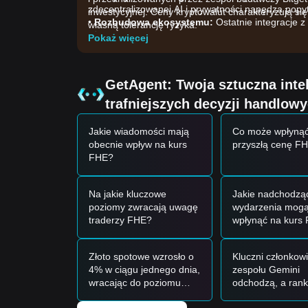
zdecentralizowanej AI i prywatności napędza pop
inwestycyjnej. Ceny kryptowalut charakteryzują s
•
Rozbudowa ekosystemu:
Ostatnie integracje z
własną tolerancję ryzyka.
użyteczność tokena FHE.
Pokaż więcej
•
Nastroje rynkowe:
Szersze trendy rynkowe w nar
Mind Network.
Sygnały transakcyjne
GetAgent: Twoja sztuczna int
Na podstawie bieżącej struktury technicznej i mo
trafniejszych decyzji handlow
odniesienia:
Potencjalna strefa zakupów
Jakie wiadomości mają
Co może wpłynąć
• Jeśli cena Mind Network zbliża się do
$0.0215 - 
obecnie wpływ na kurs
przyszłą cenę F
okazję do zakupów.
FHE?
• Jeśli cena Mind Network przebije
$0.0380
którem
wzrostowy.
Scenariusz ryzyka
Na jakie kluczowe
Jakie nadchodzą
• Jeśli cena Mind Network spadnie poniżej
$0.021
poziomy zwracają uwagę
wydarzenia mog
poziom
$0.0180
.
traderzy FHE?
wpłynąć na kurs
Strategia zakupowa
Na podstawie obecnej struktury rynkowej analitycy
Inwestorzy konserwatywni
Złoto spotowe wzrosło o
Kluczni członkow
• Poczekać, aż cena Mind Network cofnie się do o
4% w ciągu jednego dnia,
zespołu Gemini
• Alternatywnie poczekać, aż cena Mind Network w
wracając do poziomu
odchodzą, a rank
Inwestorzy podążający za trendem
4200 USD; czy 4000 USD
spada na dziewią
• Jeśli cena Mind Network przebije
$0.0380
, może 