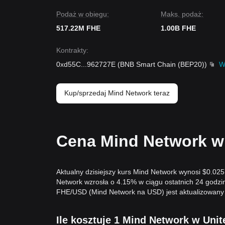
Podaż w obiegu:
Maks. podaż:
517.22M FHE
1.00B FHE
Kontrakty
:
0xd55C
...
962727E
(
BNB Smart Chain (BEP20)
)
W
Kup/sprzedaj Mind Network teraz
Cena Mind Network w 
Aktualny dzisiejszy kurs Mind Network wynosi $0.02
Network wzrosła o 4.15% w ciągu ostatnich 24 godzi
FHE/USD (Mind Network na USD) jest aktualizowany 
Ile kosztuje 1 Mind Network w Unit