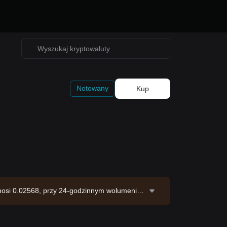
Notowany
Kup
nosi 0.02568, przy 24-godzinnym wolumenie
u na poziomie 517.22M FHE. Źródło danych: g