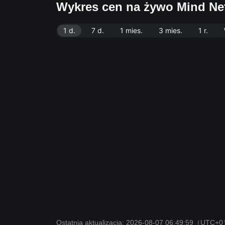
Wykres cen na żywo Mind N
1 d.
7 d.
1 mies.
3 mies.
1 r.
Ostatnia aktualizacja: 2026-08-07 06:49:59
（UTC+0