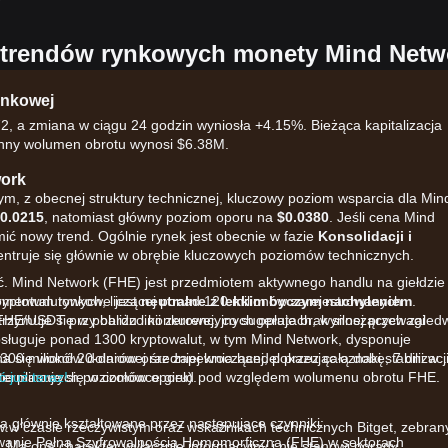
h trendów rynkowych monety Mind Netw
ynkowej
, a zmiana w ciągu 24 godzin wyniosła +4.15%. Bieżąca kapitalizacja
inny wolumen obrotu wynosi $6.38M.
work
ym, z obecnej struktury technicznej, kluczowy poziom wsparcia dla Min
0.0215
, natomiast główny poziom oporu na
$0.0380
. Jeśli cena Mind
ić nowy trend. Ogólnie rynek jest obecnie w fazie
Konsolidacji i
ntruje się głównie w obrębie kluczowych poziomów technicznych.
ć. Mind Network (FHE) jest przedmiotem aktywnego handlu na giełdzie
 kryptowalutowych, liczącej ponad 120 milionów zarejestrowanych
momentum rynkowe jest
neutralne z lekkim byczym nachyleniem
.
ry FHE/USDT przy bardzo konkurencyjnych opłatach, wynoszących zaled
trzymuje się w pobliżu linii zerowej, co sugeruje brak silnej przewagi
bsługuje ponad 1300 kryptowalut, w tym Mind Network, dysponuje
300 milionów dolarów oraz zapewnia handel przez całą dobę, 7 dni w
 się wokół 20-dniowej średniej kroczącej, pokazując oznaki stabilizacj
goterminowych poziomów oporu).
ennie plasuje się w czołówce giełd pod względem wolumenu obrotu FHE.
 już teraz!
 głównie kształtowane przez następujące czynniki:
w w czasie rzeczywistym oraz wskaźnikach technicznych Bitget, zebran
anie Pełną Szyfrowalnością Homomorficzną (FHE) w sektorach
 Ma ona charakter wyłącznie informacyjny i nie stanowi porady