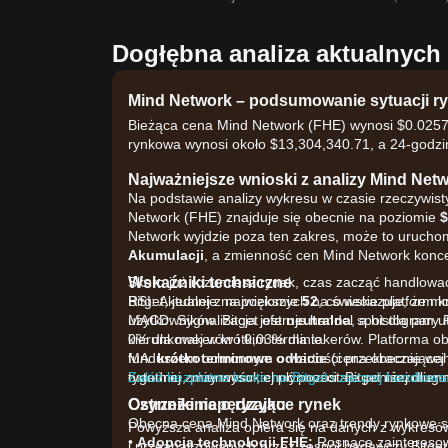
Dogłębna analiza aktualnyc
Mind Network – podsumowanie sytuacji r
Bieżąca cena Mind Network (FHE) wynosi $0.02572
rynkowa wynosi około $13,304,340.71, a 24-godz
Najważniejsze wnioski z analizy Mind Net
Na podstawie analizy wykresu w czasie rzeczywist
Network (FHE) znajduje się obecnie na poziomie
$
Network wyjdzie poza ten zakres, może to uruchom
Akumulacji
, a zmienność cen Mind Network konce
Wskaźniki techniczne
Skoro już rozumiesz rynek, czas zacząć handlowa
RSI: Aktualnie na poziomie
Bitget, jednej z największych na świecie platform
52
, co wskazuje, że 
MACD: Sygnalizacja jest
użytkowników. Bitget oferuje handel spot dla pa
neutralna
, a histogram u
kierunkowej w krótkim terminie.
0% dla makerów i 0,03% dla takerów. Platforma o
MA:
funduszem ochronnym o wartości przekraczającej 
krótkoterminowe odbicie
(cena obecnie waha
ostatniej zmienności, choć pozostaje poniżej dłu
tygodniu, przy wysokiej płynności. Bitget niezmi
Załóż bezpłatne konto na Bitget i zacznij handlować
Czynniki napędzające rynek
Ostrzeżenie o ryzyku
Obecna cena Mind Network oraz trendy rynkowe są
Powyższa analiza opiera się na danych z wykresó
•
Adopcja technologii FHE:
Rosnące zainteresow
i przeanalizowanych przez zespół badawczy Bitget.