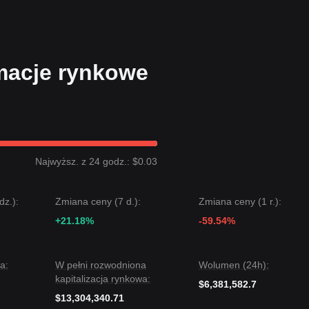
a
iom
$0.0550
.
E
 średnio- i długoterminowy prawdopodobnie zachowa wzrostową struktur
macje rynkowe
ał w ostatnich 7 dniach strukturę cenową
ograniczoną ramami
, a
czne
. W analizie struktury średnioterminowej cena Mind Network obecn
nym docelowym poziomem może być
$0.0550
.
Najwyższ. z 24 godz.: $0.03
, kolejnym docelowym poziomem może być
$0.0180
.
ociaż Mind Network może doświadczać wahań lub konsolidacji w krótki
ego poziomu wsparcia
dz.):
Zmiana ceny (7 d.):
$0.0215
, średnioterminowy trend prawdopodobnie
Zmiana ceny (1 r.):
+21.18%
-59.54%
a:
W pełni rozwodniona
Wolumen (24h):
kapitalizacja rynkowa:
$6,381,582.7
$13,304,340.71