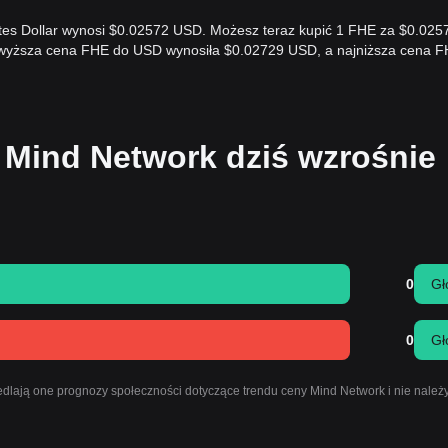
ates Dollar wynosi $0.02572 USD. Możesz teraz kupić 1 FHE za $0.025
ajwyższa cena FHE do USD wynosiła $0.02729 USD, a najniższa cena 
 Mind Network dziś wzrośnie
0
Gł
0
Gł
dlają one prognozy społeczności dotyczące trendu ceny Mind Network i nie należy