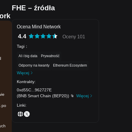
FHE – źródła
ork
Ocena Mind Network
4.4
Oceny 101
Tagi
：
AI i big data
Prywatność
d
Odporny na kwanty
Ethereum Ecosystem
Więcej
Kontrakty
:
0xd55C
...
962727E
wie
(
BNB Smart Chain (BEP20)
)
Więcej
Linki
:
i po
ych