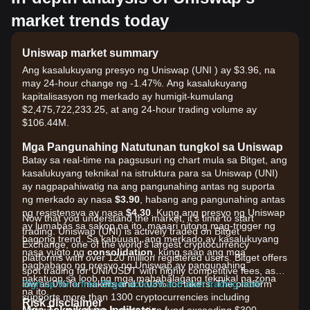
market trends today
Uniswap market summary
Ang kasalukuyang presyo ng Uniswap (UNI ) ay $3.96, na
may 24-hour change ng -1.47%. Ang kasalukuyang
kapitalisasyon ng merkado ay humigit-kumulang
$2,475,722,233.25, at ang 24-hour trading volume ay
$106.44M.
Mga Pangunahing Natutunan tungkol sa Uniswap
Batay sa real-time na pagsusuri ng chart mula sa Bitget, ang
kasalukuyang teknikal na istruktura para sa Uniswap (UNI)
ay nagpapahiwatig na ang pangunahing antas ng suporta
ng merkado ay nasa
$3.90
, habang ang pangunahing antas
ng resistensya ay nasa
$4.30
. Kung ang presyo ng Uniswap
Now that you understand the market, it's time to start
ay lumabas sa sakop na ito, maaari nitong mag-trigger ng
trading. Uniswap (UNI) is actively traded on Bitget
bagong trend. Sa kabuuan, ang merkado ay kasalukuyang
Exchange, one of the world's largest cryptocurrency
nasa yugto ng
consolidation
, kung saan ang mga
platforms with over 120 million registered users. Bitget offers
pagbabago ng presyo ng Uniswap ay pangunahing
spot trading for UNI/USDT with highly competitive fees, as
nakatuon sa loob ng mga mahahalagang teknikal na zona
low as 0% for makers and 0.03% for takers. The platform
Sign up for a free Bitget account and start trading now!
na ito.
supports more than 1300 cryptocurrencies including
Risk disclaimer