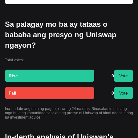
Sa palagay mo ba ay tataas o
bababa ang presyo ng Uniswap
ngayon?
Total votes:
Rise
0
Vote
Fall
0
Vote
Ina-update ang data ng pagboto tuwing 24 na oras. Sinasalamin nito ang
mga hula ng komunidad sa takbo ng presyo ni Uniswap at hindi dapat ituring
na investment advice.
In-depth analysis of Uniswap's