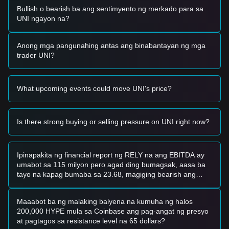
ng deflationary pressure.
Bullish o bearish ba ang sentimyento ng merkado para sa
•
Paglago ng Ecosystem:
Ang paglulunsad ng launchpad
UNI ngayon na?
ng Pools.trade sa Robinhood Chain ay nakaranas ng
agarang traction, na lubos na pinataas ang mga volume ng
Anong mga pangunahing antas ang binabantayan ng mga
trading ng Uniswap v4 at nagpakita ng matagumpay na
trader UNI?
product-market fit.
•
Aktibidad ng Whales at Institusyon:
Ang malawakang
pag-ipon ng mga wallet ng institusyon malapit sa antas ng
$4.00 at rekord na outflows mula sa mga pangunahing
What upcoming events could move UNI's price?
exchange ay nagpapahiwatig na ang "smart money" ay
nagpo-position para sa long-term growth kahit anong short-
term volatility.
Is there strong buying or selling pressure on UNI right now?
Mga Signal sa Trading
Batay sa kasalukuyang teknikal na istruktura at momentum
ng merkado, ibinibigay ang mga sumusunod na estratehiya
Ipinapakita ng financial report ng RELY na ang EBITDA ay
sa trading para sa sanggunian:
umabot sa 115 milyon pero agad ding bumagsak, aasa ba
Potential na Zone ng Pagbili
tayo na kapag bumaba sa 23.68, magiging bearish ang
• Kung ang presyo ng Uniswap ay lumapit sa zone ng
takbo ng merkado?
suporta na
$3.80 - $3.90
at ipakita ang mga senyales ng
pagkatatag o rebound, maaari itong mag-alok ng maikling-
Maaabot ba ng malaking balyena na kumuha ng halos
term na pagkakataon sa pagbili.
200,000 HYPE mula sa Coinbase ang pag-angat ng presyo
• Kung matagumpay na masira ng presyo ng Uniswap ang
at pagtagos sa resistance level na 65 dollars?
$4.30
na may malaking pagtaas sa volume ng trading,