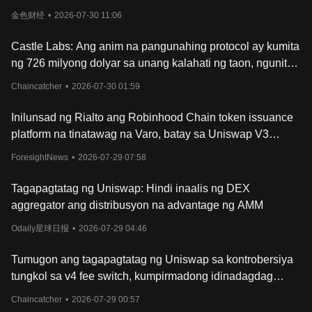
lumampas sa $4
金色财经
•
2026-07-30 11:06
Castle Labs: Ang anim na pangunahing protocol ay kumita
ng 726 milyong dolyar sa unang kalahati ng taon, ngunit
negatibo ang netong daloy ng halaga para sa mga may
Chaincatcher
•
2026-07-30 01:59
hawak ng token.
Inilunsad ng Rialto ang Robinhood Chain token issuance
platform na tinatawag na Varo, batay sa Uniswap V3
contract architecture
ForesightNews
•
2026-07-29 07:58
Tagapagtatag ng Uniswap: Hindi inaalis ng DEX
aggregator ang distribusyon na advantage ng AMM
Odaily星球日报
•
2026-07-29 04:46
Tumugon ang tagapagtatag ng Uniswap sa kontrobersiya
tungkol sa v4 fee switch, kumpirmadong idinadagdag
lamang ang protocol fee at hindi nabawasan ang kita ng
Chaincatcher
•
2026-07-29 00:57
LPs