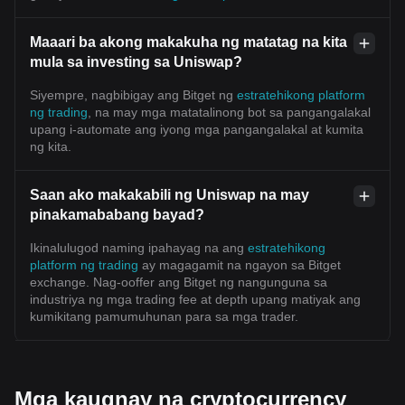
Maaari ba akong makakuha ng matatag na kita
mula sa investing sa Uniswap?
Siyempre, nagbibigay ang Bitget ng
estratehikong platform
ng trading
, na may mga matatalinong bot sa pangangalakal
upang i-automate ang iyong mga pangangalakal at kumita
ng kita.
Saan ako makakabili ng Uniswap na may
pinakamababang bayad?
Ikinalulugod naming ipahayag na ang
estratehikong
platform ng trading
ay magagamit na ngayon sa Bitget
exchange. Nag-ooffer ang Bitget ng nangunguna sa
industriya ng mga trading fee at depth upang matiyak ang
kumikitang pamumuhunan para sa mga trader.
Mga kaugnay na cryptocurrency