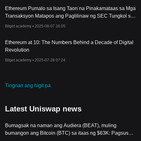
Ethereum Pumalo sa Isang Taon na Pinakamataas sa Mga
Transaksyon Matapos ang Paglilinaw ng SEC Tungkol sa
Staking
Bitget academy •
2025-08-07 16:05
Ethereum at 10: The Numbers Behind a Decade of Digital
Revolution
Bitget academy •
2025-07-28 07:24
Tingnan ang higit pa
Latest Uniswap news
Bumagsak na naman ang Audiera (BEAT), muling
bumangon ang Bitcoin (BTC) sa itaas ng $63K: Pagsusuri
ng Merkado