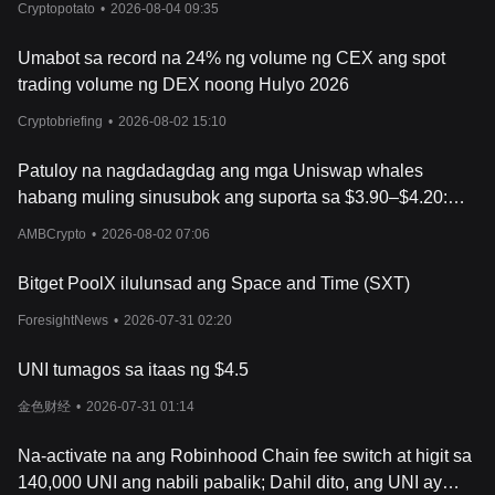
Cryptopotato
•
2026-08-04 09:35
Umabot sa record na 24% ng volume ng CEX ang spot
trading volume ng DEX noong Hulyo 2026
Cryptobriefing
•
2026-08-02 15:10
Patuloy na nagdadagdag ang mga Uniswap whales
habang muling sinusubok ang suporta sa $3.90–$4.20:
Ano ang susunod para sa UNI?
AMBCrypto
•
2026-08-02 07:06
Bitget PoolX ilulunsad ang Space and Time (SXT)
ForesightNews
•
2026-07-31 02:20
UNI tumagos sa itaas ng $4.5
金色财经
•
2026-07-31 01:14
Na-activate na ang Robinhood Chain fee switch at higit sa
140,000 UNI ang nabili pabalik; Dahil dito, ang UNI ay