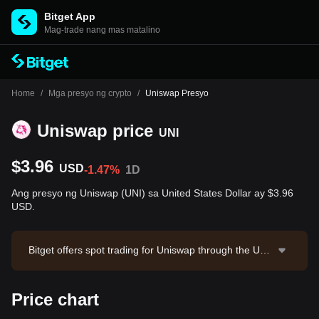
Bitget App
Mag-trade nang mas matalino
Home
/
Mga presyo ng crypto
/
Uniswap Presyo
Uniswap price
UNI
$3.96
USD
-1.47%
1D
Ang presyo ng Uniswap (UNI) sa United States Dollar ay $3.96
USD.
Bitget offers spot trading for Uniswap through the UNI/
USDT trading pair. The current price of UNI/USDT is
3.956, with a 24-hour trading volume of $400,261.3. U
Price chart
niswap has a market capitalization of $2,475,722,233.
25 and a circulating supply of 624.44M UNI. Data sour