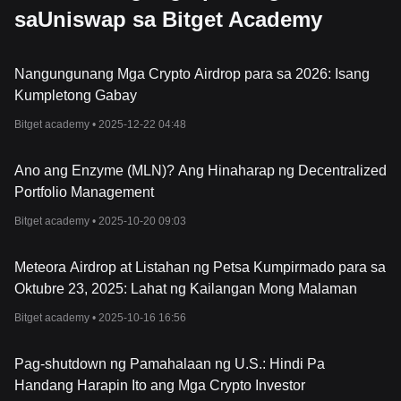
volatility ang Uniswap sa maikling term upang absorb ang
saUniswap sa Bitget Academy
mga nakaraang gains, ang medium-term na trend ay
malamang na mananatiling
bullish
habang mananatili ang
presyo sa itaas ng kritikal na antas ng suporta na
$3.90
.
Nangungunang Mga Crypto Airdrop para sa 2026: Isang
Kumpletong Gabay
Bitget academy •
2025-12-22 04:48
Ano ang Enzyme (MLN)? Ang Hinaharap ng Decentralized
Portfolio Management
Bitget academy •
2025-10-20 09:03
Meteora Airdrop at Listahan ng Petsa Kumpirmado para sa
Oktubre 23, 2025: Lahat ng Kailangan Mong Malaman
Bitget academy •
2025-10-16 16:56
Pag-shutdown ng Pamahalaan ng U.S.: Hindi Pa
Handang Harapin Ito ang Mga Crypto Investor