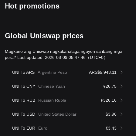
Hot promotions
Global Uniswap prices
Magkano ang Uniswap nagkakahalaga ngayon sa ibang mga
pera? Last updated: 2026-08-09 05:47:46
（UTC+0）
UNI To ARS
Argentine Peso
ARS$5,943.11
UNI To CNY
Chinese Yuan
¥26.75
UNI To RUB
Russian Ruble
₽326.16
UNI To USD
United States Dollar
$3.96
UNI To EUR
Euro
€3.43