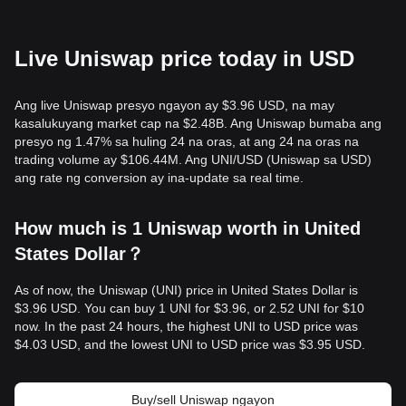
Live Uniswap price today in USD
Ang live Uniswap presyo ngayon ay $3.96 USD, na may
kasalukuyang market cap na $2.48B. Ang Uniswap bumaba ang
presyo ng 1.47% sa huling 24 na oras, at ang 24 na oras na
trading volume ay $106.44M. Ang UNI/USD (Uniswap sa USD)
ang rate ng conversion ay ina-update sa real time.
How much is 1 Uniswap worth in United
States Dollar？
As of now, the Uniswap (UNI) price in United States Dollar is
$3.96 USD. You can buy 1 UNI for $3.96, or 2.52 UNI for $10
now. In the past 24 hours, the highest UNI to USD price was
$4.03 USD, and the lowest UNI to USD price was $3.95 USD.
Buy/sell Uniswap ngayon