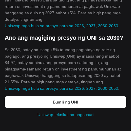
sa hinulaang presyo para sa taong ito, ang pinagsama-samang
return on investment ng pamumuhunan at paghawak Uniswap
hanggang sa dulo ng 2027 aabot +5%. Para sa higit pang mga
detalye, tingnan ang
Uniswap mga hula sa presyo para sa 2026, 2027, 2030-2050
.
Ano ang magiging presyo ng UNI sa 2030?
Sa 2030, batay sa isang +5% taunang pagtataya ng rate ng
paglago, ang presyo ng Uniswap(UNI) ay inaasahang maabot
$4.97; batay sa hinulaang presyo para sa taong ito, ang
pinagsama-samang return on investment ng pamumuhunan at
paghawak Uniswap hanggang sa katapusan ng 2030 ay aabot
21.55%. Para sa higit pang mga detalye, tingnan ang
Uniswap mga hula sa presyo para sa 2026, 2027, 2030-2050
.
Bumili ng UNI
Uniswap teknikal na pagsusuri