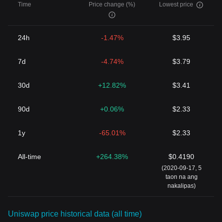
Time
Price change (%)
Lowest price
24h
-1.47%
$3.95
7d
-4.74%
$3.79
30d
+12.82%
$3.41
90d
+0.06%
$2.33
1y
-65.01%
$2.33
All-time
+264.38%
$0.4190
(2020-09-17, 5
taon na ang
nakalipas)
Uniswap price historical data (all time)