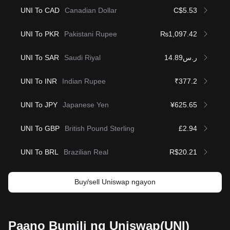
UNI To CAD
Canadian Dollar
C$5.53
UNI To PKR
Pakistani Rupee
₨1,097.42
UNI To SAR
Saudi Riyal
ر.س14.89
UNI To INR
Indian Rupee
₹377.2
UNI To JPY
Japanese Yen
¥625.65
UNI To GBP
British Pound Sterling
£2.94
UNI To BRL
Brazilian Real
R$20.21
Buy/sell Uniswap ngayon
Paano Bumili ng Uniswap(UNI)