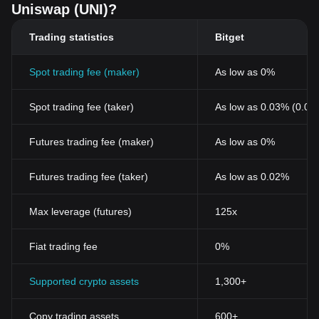
Uniswap (UNI)?
Trading statistics
Bitget
Spot trading fee (maker)
As low as 0%
Spot trading fee (taker)
As low as 0.03% (0.02
Futures trading fee (maker)
As low as 0%
Futures trading fee (taker)
As low as 0.02%
Max leverage (futures)
125x
Fiat trading fee
0%
Supported crypto assets
1,300+
Copy trading assets
600+