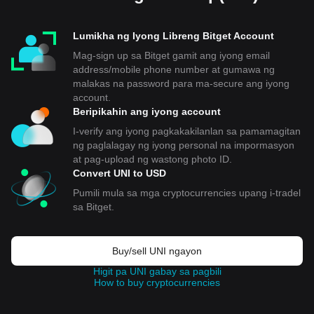
Lumikha ng Iyong Libreng Bitget Account
Mag-sign up sa Bitget gamit ang iyong email
address/mobile phone number at gumawa ng
malakas na password para ma-secure ang iyong
account.
Beripikahin ang iyong account
I-verify ang iyong pagkakakilanlan sa pamamagitan
ng paglalagay ng iyong personal na impormasyon
at pag-upload ng wastong photo ID.
Convert UNI to USD
Pumili mula sa mga cryptocurrencies upang i-tradel
sa Bitget.
Buy/sell UNI ngayon
Higit pa UNI gabay sa pagbili
How to buy cryptocurrencies