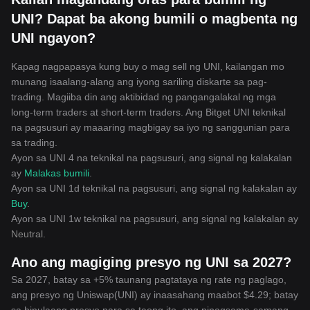
UNI? Dapat ba akong bumili o magbenta ng
UNI ngayon?
Kapag nagpapasya kung buy o mag sell ng UNI, kailangan mo
munang isaalang-alang ang iyong sariling diskarte sa pag-
trading. Magiiba din ang aktibidad ng pangangalakal ng mga
long-term traders at short-term traders. Ang Bitget UNI teknikal
na pagsusuri ay maaaring magbigay sa iyo ng sanggunian para
sa trading.
Ayon sa UNI 4 na teknikal na pagsusuri, ang signal ng kalakalan
ay
Malakas bumili
.
Ayon sa UNI 1d teknikal na pagsusuri, ang signal ng kalakalan ay
Buy
.
Ayon sa UNI 1w teknikal na pagsusuri, ang signal ng kalakalan ay
Neutral
.
Ano ang magiging presyo ng UNI sa 2027?
Sa 2027, batay sa +5% taunang pagtataya ng rate ng paglago,
ang presyo ng Uniswap(UNI) ay inaasahang maabot $4.29; batay