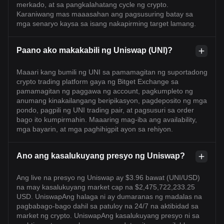
merkado, at sa pangkalahatang cycle ng crypto.
Karaniwang mas maaasahan ang pagsusuring batay sa
mga senaryo kaysa sa isang nakapirming target lamang.
Paano ako makakabili ng Uniswap (UNI)?
Maaari kang bumili ng UNI sa pamamagitan ng suportadong
crypto trading platform gaya ng Bitget Exchange sa
pamamagitan ng paggawa ng account, pagkumpleto ng
anumang kinakailangang beripikasyon, pagdeposito ng mga
pondo, pagpili ng UNI trading pair, at pagsusuri sa order
bago ito kumpirmahin. Maaaring mag-iba ang availability,
mga bayarin, at mga paghihigpit ayon sa rehiyon.
Ano ang kasalukuyang presyo ng Uniswap?
Ang live na presyo ng Uniswap ay $3.96 bawat (UNI/USD)
na may kasalukuyang market cap na $2,475,722,233.25
USD. UniswapAng halaga ni ay dumaranas ng madalas na
pagbabago-bago dahil sa patuloy na 24/7 na aktibidad sa
market ng crypto. UniswapAng kasalukuyang presyo ni sa