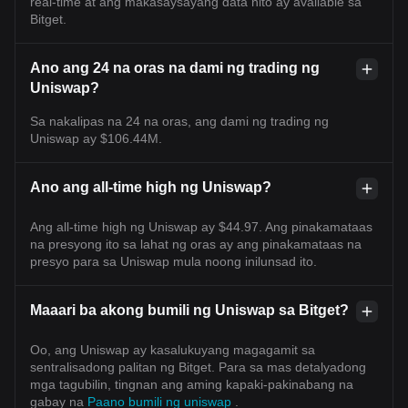
real-time at ang makasaysayang data nito ay available sa
Bitget.
Ano ang 24 na oras na dami ng trading ng
Uniswap?
Sa nakalipas na 24 na oras, ang dami ng trading ng
Uniswap ay $106.44M.
Ano ang all-time high ng Uniswap?
Ang all-time high ng Uniswap ay $44.97. Ang pinakamataas
na presyong ito sa lahat ng oras ay ang pinakamataas na
presyo para sa Uniswap mula noong inilunsad ito.
Maaari ba akong bumili ng Uniswap sa Bitget?
Oo, ang Uniswap ay kasalukuyang magagamit sa
sentralisadong palitan ng Bitget. Para sa mas detalyadong
mga tagubilin, tingnan ang aming kapaki-pakinabang na
gabay na
Paano bumili ng uniswap
.