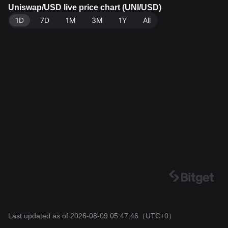
ce: Bitget Exchange. Last updated: 2026-08-09 05:47:
Uniswap/USD live price chart (UNI/USD)
46.
1D
7D
1M
3M
1Y
All
Last updated as of 2026-08-09 05:47:46
（UTC+0）