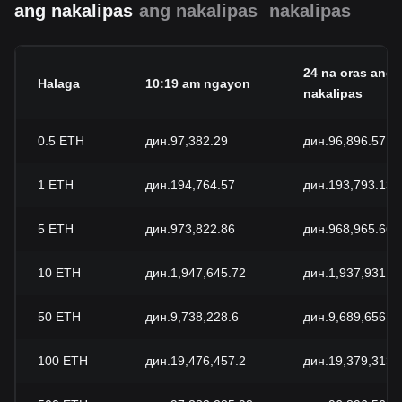
ang nakalipas
ang nakalipas
nakalipas
24 na oras ang
Halaga
10:19 am ngayon
nakalipas
0.5
ETH
дин.97,382.29
дин.96,896.57
1
ETH
дин.194,764.57
дин.193,793.13
5
ETH
дин.973,822.86
дин.968,965.66
10
ETH
дин.1,947,645.72
дин.1,937,931.3
50
ETH
дин.9,738,228.6
дин.9,689,656.6
100
ETH
дин.19,476,457.2
дин.19,379,313.