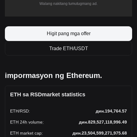
Walang nakitang tumutugmang ad.
Higit pang mga offer
Trade ETH/USDT
impormasyon ng Ethereum.
ETH sa RSDmarket statistics
ETH
/
RSD
:
дин.194,764.57
ETH 24h volume
:
дин.829,527,118,996.49
ETH market cap
:
дин.23,504,599,271,975.68