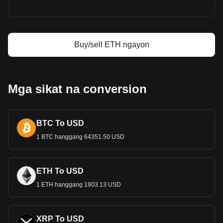
Ethereum price prediction
Ano ang Ethereum (ETH)
Ethereum profit calculator
Buy/sell ETH ngayon
Mga sikat na conversion
BTC To USD
1 BTC hanggang 64351.50 USD
ETH To USD
1 ETH hanggang 1903.13 USD
XRP To USD