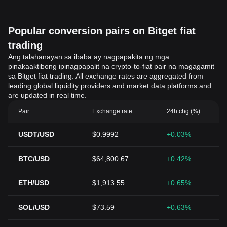
Popular conversion pairs on Bitget fiat
trading
Ang talahanayan sa ibaba ay nagpapakita ng mga
pinakaaktibong ipinagpapalit na crypto-to-fiat pair na magagamit
sa Bitget fiat trading. All exchange rates are aggregated from
leading global liquidity providers and market data platforms and
are updated in real time.
Pair
Exchange rate
24h chg (%)
USDT/USD
$0.9992
+0.03%
BTC/USD
$64,800.67
+0.42%
ETH/USD
$1,913.55
+0.65%
SOL/USD
$73.59
+0.63%