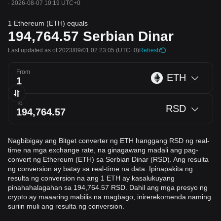
·
2026-08-07 10:19 UTC+0
1 Ethereum (ETH) equals
194,764.57
Serbian Dinar
Last updated as of 2023/09/01 02:23:05
(UTC+0)
Refresh
From
ETH
To
RSD
Nagbibigay ang Bitget converter ng ETH hanggang RSD ng real-
time na mga exchange rate, na ginagawang madali ang pag-
convert ng Ethereum (ETH) sa Serbian Dinar (RSD). Ang resulta
ng conversion ay batay sa real-time na data. Ipinapakita ng
resulta ng conversion na ang 1 ETH ay kasalukuyang
pinahahalagahan sa 194,764.57 RSD. Dahil ang mga presyo ng
crypto ay maaaring mabilis na magbago, inirerekomenda naming
suriin muli ang resulta ng conversion.