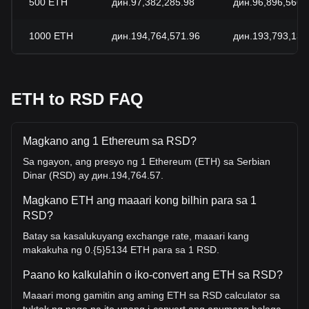
500
ETH
дин.97,382,285.98
дин.96,896,566.
1000
ETH
дин.194,764,571.96
дин.193,793,132
ETH to RSD FAQ
Magkano ang 1 Ethereum sa RSD?
Sa ngayon, ang presyo ng 1 Ethereum (ETH) sa Serbian
Dinar (RSD) ay дин.194,764.57.
Magkano ETH ang maaari kong bilhin para sa 1
RSD?
Batay sa kasalukuyang exchange rate, maaari kang
makakuha ng 0.{5}5134 ETH para sa 1 RSD.
Paano ko kalkulahin o iko-convert ang ETH sa RSD?
Maaari mong gamitin ang aming ETH sa RSD calculator sa