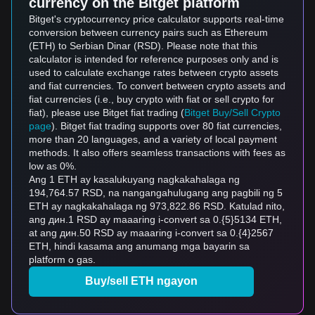
currency on the Bitget platform
Bitget's cryptocurrency price calculator supports real-time
conversion between currency pairs such as Ethereum
(ETH) to Serbian Dinar (RSD). Please note that this
calculator is intended for reference purposes only and is
used to calculate exchange rates between crypto assets
and fiat currencies. To convert between crypto assets and
fiat currencies (i.e., buy crypto with fiat or sell crypto for
fiat), please use Bitget fiat trading (
Bitget Buy/Sell Crypto
page
). Bitget fiat trading supports over 80 fiat currencies,
more than 20 languages, and a variety of local payment
methods. It also offers seamless transactions with fees as
low as 0%.
Ang 1 ETH ay kasalukuyang nagkakahalaga ng
194,764.57 RSD, na nangangahulugang ang pagbili ng 5
ETH ay nagkakahalaga ng 973,822.86 RSD. Katulad nito,
ang дин.1 RSD ay maaaring i-convert sa 0.{5}5134 ETH,
at ang дин.50 RSD ay maaaring i-convert sa 0.{4}2567
ETH, hindi kasama ang anumang mga bayarin sa
platform o gas.
Buy/sell ETH ngayon