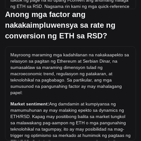
tuktok ng page na ito upang i-convert ang anumang halaga
ng ETH sa RSD. Nagsama rin kami ng mga quick-reference
Anong mga factor ang
na talahanayan para sa mga pinakasikat na conversion.
Halimbawa, ang 5 RSD ay katumbas ng 0.{4}2567 ETH,
nakakaimpluwensya sa rate ng
habang ang 5 ETH ay nagkakahalaga ng 973,822.86RSD.
conversion ng ETH sa RSD?
Ano ang pinakamataas na presyo ng ETH/RSD sa
kasaysayan?
Ang all-time high price ng 1 ETH sa RSD ay
Mayroong maraming mga kadahilanan na nakakaapekto sa
дин.504,307.36. Ito ay nananatiling upang makita kung ang
relasyon sa pagitan ng Ethereum at Serbian Dinar, na
halaga ng 1 ETH/RSD ay lalampas sa kasalukuyang mataas
sumasaklaw sa maraming dimensyon tulad ng
sa lahat ng oras.
macroeconomic trend, regulasyon ng patakaran, at
teknolohikal na pagbabago. Sa partikular, ang mga
Ano ang trend ng presyo ng sa RSD?
sumusunod na pangunahing factor ay may mahalagang
Sa nakalipas na 7 araw, ang exchange rate ng Ethereum
papel:
(ETH) ay tumaas ng 1.70%. Sa nakalipas na buwan, ang
Market sentiment:
Ang damdamin at kumpiyansa ng
exchange rate ng Ethereum (ETH) ay tumaas ng 10.41%
mamumuhunan ay may malaking epekto sa dynamics ng
laban sa Serbian Dinar (RSD).
ETH/RSD. Kapag may positibong balita sa market tungkol
sa malawakang pag-aampon ng ETH o mga pangunahing
teknolohikal na tagumpay, ito ay may posibilidad na mag-
trigger ng optimismo sa merkado at humimok ng pagtaas ng