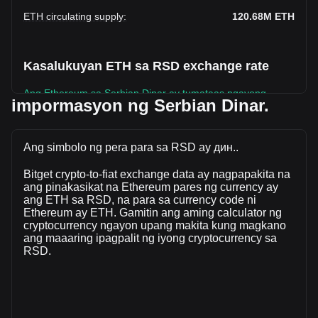
ETH circulating supply
:
120.68M
ETH
Kasalukuyan ETH sa RSD exchange rate
Ang Ethereum sa Serbian Dinar ay tumataas ngayong
impormasyon ng Serbian Dinar.
linggo.
Ang kasalukuyang presyo sa market Ethereum ay
дин.194,764.57 bawat ETH, na may kabuuang market cap
Ang simbolo ng pera para sa RSD ay дин..
na дин.23,504,599,271,975.68 RSD batay sa isang umiikot
Bitget crypto-to-fiat exchange data ay nagpapakita na
na supply ng \{ 4\} ETH. Ang dami ng kalakalan ng
ang pinakasikat na Ethereum pares ng currency ay
Ethereum ay nagbago ng -16.46%
ang ETH sa RSD, na para sa currency code ni
(дин.-163,490,405,180.50 RSD) sa nakalipas na 24 na
Ethereum ay ETH. Gamitin ang aming calculator ng
oras. Huling araw ng trading, ang dami ng kalakalan ay ETH
cryptocurrency ngayon upang makita kung magkano
ay дин.993,017,524,176.99.
ang maaaring ipagpalit ng iyong cryptocurrency sa
RSD.
Higit pang impormasyon tungkolEthereum
sa Bitget
Ethereum price