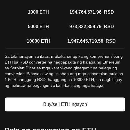
1000
ETH
194,764,571.96
RSD
5000
ETH
973,822,859.79
RSD
10000
ETH
1,947,645,719.58
RSD
Sa talahanayan sa itaas, makakahanap ka ng komprehensibong
ETH sa RSD converter na nagpapakita ng halaga ng Ethereum
sa Serbian Dinar sa mga karaniwang ginagamit na halaga ng
conversion. Sinasaklaw ng listahan ang mga conversion mula sa
1 ETH hanggang RSD, hanggang sa 10000 ETH, na nagbibigay
ng malinaw na pagtingin sa kani-kanilang mga halaga.
Buy/sell ETH ngayon