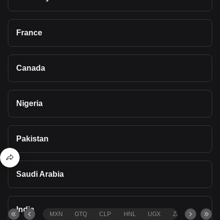
France
Canada
Nigeria
Pakistan
Saudi Arabia
India
MXN
GTQ
CLP
HNL
UGX
ZAR
TND