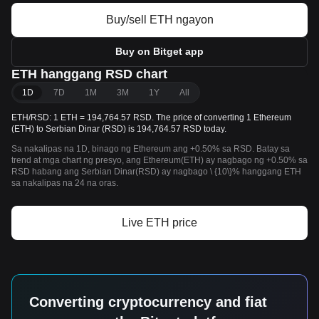
Buy/sell ETH ngayon
Buy on Bitget app
ETH hanggang RSD chart
1D
7D
1M
3M
1Y
All
ETH/RSD: 1 ETH = 194,764.57 RSD. The price of converting 1 Ethereum
(ETH) to Serbian Dinar (RSD) is 194,764.57 RSD today.
Sa nakalipas na 1D, binago ng Ethereum ang +0.50% sa RSD. Batay sa
trend at mga chart ng presyo, ang Ethereum(ETH) ay nagbago ng +0.50% sa
RSD habang ang Serbian Dinar(RSD) ay nagbago \ {10\}% hanggang ETH
sa nakalipas na 24 na oras.
Live ETH price
Converting cryptocurrency and fiat