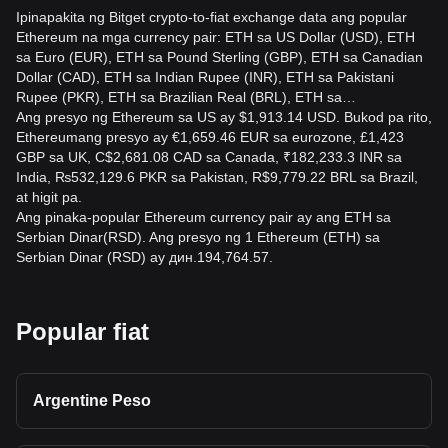
Ipinapakita ng Bitget crypto-to-fiat exchange data ang popular
Ethereum na mga currency pair: ETH sa US Dollar (USD), ETH
sa Euro (EUR), ETH sa Pound Sterling (GBP), ETH sa Canadian
Dollar (CAD), ETH sa Indian Rupee (INR), ETH sa Pakistani
Rupee (PKR), ETH sa Brazilian Real (BRL), ETH sa…
Ang presyo ng Ethereum sa US ay $1,913.14 USD. Bukod pa rito,
Ethereumang presyo ay €1,659.46 EUR sa eurozone, £1,423
GBP sa UK, C$2,681.08 CAD sa Canada, ₹182,233.3 INR sa
India, ₨532,129.6 PKR sa Pakistan, R$9,779.22 BRL sa Brazil,
at higit pa.
Ang pinaka-popular Ethereum currency pair ay ang ETH sa
Serbian Dinar(RSD). Ang presyo ng 1 Ethereum (ETH) sa
Serbian Dinar (RSD) ay дин.194,764.57.
Popular fiat
Argentine Peso