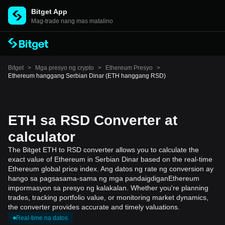
Bitget App
Mag-trade nang mas matalino
Bitget
>
Mga presyo ng crypto
>
Ethereum Presyo
>
Ethereum hanggang Serbian Dinar (ETH hanggang RSD)
ETH sa RSD Converter at
calculator
The Bitget ETH to RSD converter allows you to calculate the
exact value of Ethereum in Serbian Dinar based on the real-time
Ethereum global price index. Ang datos ng rate ng conversion ay
hango sa pagsasama-sama ng mga pandaigdiganEthereum
impormasyon sa presyo ng kalakalan. Whether you're planning
trades, tracking portfolio value, or monitoring market dynamics,
the converter provides accurate and timely valuations.
Real-time na datos