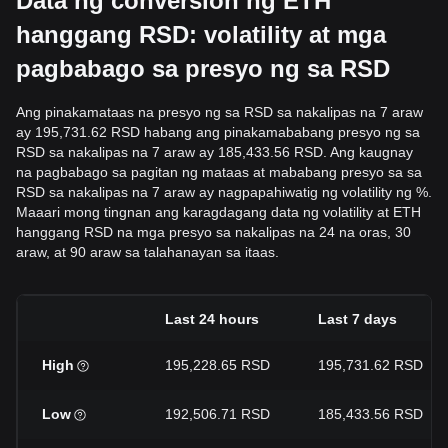
Data ng conversion ng ETH
hanggang RSD: volatility at mga
pagbabago sa presyo ng sa RSD
Ang pinakamataas na presyo ng sa RSD sa nakalipas na 7 araw
ay 195,731.62 RSD habang ang pinakamababang presyo ng sa
RSD sa nakalipas na 7 araw ay 185,433.56 RSD. Ang kaugnay
na pagbabago sa pagitan ng mataas at mababang presyo sa sa
RSD sa nakalipas na 7 araw ay nagpapahiwatig ng volatility ng %.
Maaari mong tingnan ang karagdagang data ng volatility at ETH
hanggang RSD na mga presyo sa nakalipas na 24 na oras, 30
araw, at 90 araw sa talahanayan sa itaas.
Last 24 hours
Last 7 days
High
195,228.65 RSD
195,731.62 RSD
Low
192,506.71 RSD
185,433.56 RSD