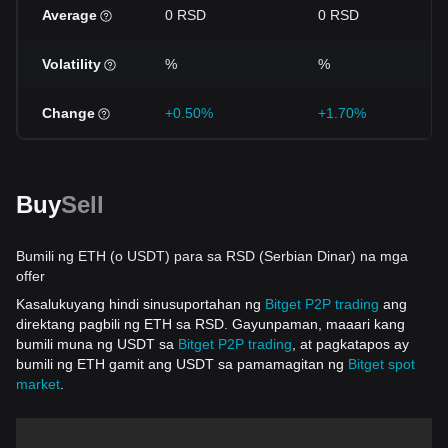
Average
0 RSD
0 RSD
Volatility
%
%
Change
+0.50%
+1.70%
Buy
Sell
Bumili ng ETH (o USDT) para sa RSD (Serbian Dinar) na mga
offer
Kasalukuyang hindi sinusuportahan ng
Bitget P2P trading
ang
direktang pagbili ng ETH sa RSD. Gayunpaman, maaari kang
bumili muna ng USDT sa
Bitget P2P trading
, at pagkatapos ay
bumili ng ETH gamit ang USDT sa pamamagitan ng
Bitget spot
market
.