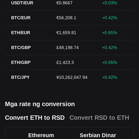
USDT/EUR
€0.8667
+0.03%
BTC/EUR
€56,208.1
+0.42%
ETH/EUR
€1,659.81
+0.65%
BTC/GBP
£48,198.74
+0.42%
ETH/GBP
£1,423.3
+0.65%
BTC/JPY
¥10,262,047.94
+0.42%
Mga rate ng conversion
Convert ETH to RSD
Convert RSD to ETH
Ethereum
Serbian Dinar