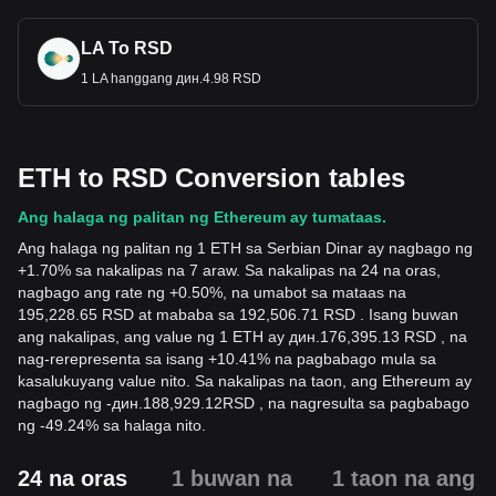
LA To RSD
1 LA hanggang дин.4.98 RSD
ETH to RSD Conversion tables
Ang halaga ng palitan ng Ethereum ay tumataas.
Ang halaga ng palitan ng 1 ETH sa Serbian Dinar ay nagbago ng
+1.70% sa nakalipas na 7 araw. Sa nakalipas na 24 na oras,
nagbago ang rate ng +0.50%, na umabot sa mataas na
195,228.65 RSD at mababa sa 192,506.71 RSD . Isang buwan
ang nakalipas, ang value ng 1 ETH ay дин.176,395.13 RSD , na
nag-rerepresenta sa isang +10.41% na pagbabago mula sa
kasalukuyang value nito. Sa nakalipas na taon, ang Ethereum ay
nagbago ng
-
дин.
188,929.12
RSD
, na nagresulta sa pagbabago
ng -49.24% sa halaga nito.
24 na oras
1 buwan na
1 taon na ang