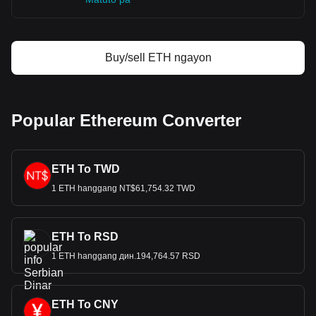
Buy/sell ETH ngayon
Popular Ethereum Converter
ETH To TWD
1 ETH hanggang NT$61,754.32 TWD
ETH To RSD
1 ETH hanggang дин.194,764.57 RSD
ETH To CNY