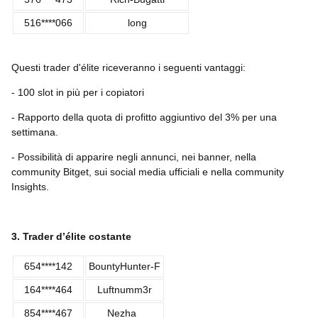
516****066
long
Questi trader d'élite riceveranno i seguenti vantaggi:
- 100 slot in più per i copiatori
- Rapporto della quota di profitto aggiuntivo del 3% per una
settimana.
- Possibilità di apparire negli annunci, nei banner, nella
community Bitget, sui social media ufficiali e nella community
Insights.
3. Trader d’élite costante
654****142
BountyHunter-F
164****464
Luftnumm3r
854****467
Nezha_