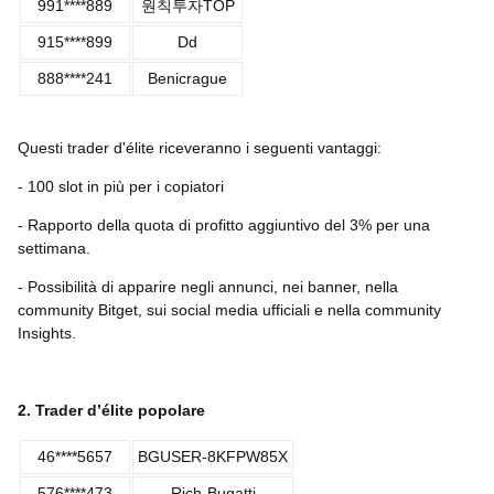
991****889
원칙투자TOP
915****899
Dd
888****241
Benicrague
Questi trader d'élite riceveranno i seguenti vantaggi:
- 100 slot in più per i copiatori
- Rapporto della quota di profitto aggiuntivo del 3% per una
settimana.
- Possibilità di apparire negli annunci, nei banner, nella
community Bitget, sui social media ufficiali e nella community
Insights.
2. Trader d’élite popolare
46****5657
BGUSER-8KFPW85X
576****473
Rich-Bugatti