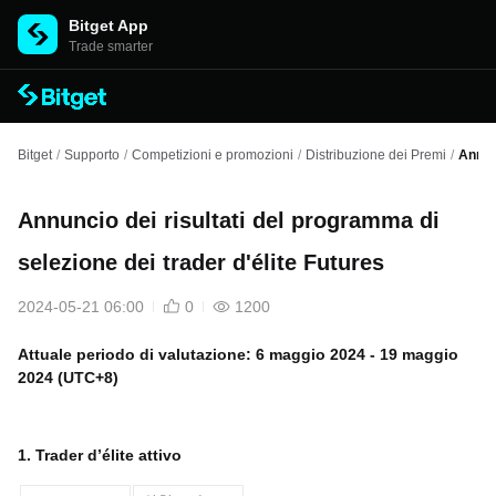
Bitget App
Trade smarter
Bitget
/
Supporto
/
Competizioni e promozioni
/
Distribuzione dei Premi
/
Annunc
Annuncio dei risultati del programma di
selezione dei trader d'élite Futures
2024-05-21 06:00
0
1200
Attuale periodo di valutazione: 6 maggio 2024 - 19 maggio
2024 (UTC+8)
1. Trader d’élite attivo