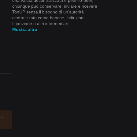
una valuta decentralizzata e peer-to-peer,
chiunque può conservare, inviare e ricevere
TonUP senza il bisogno di un'autorità
centralizzata come banche, istituzioni
finanziarie o altri intermediari.
Mostra altro
a a