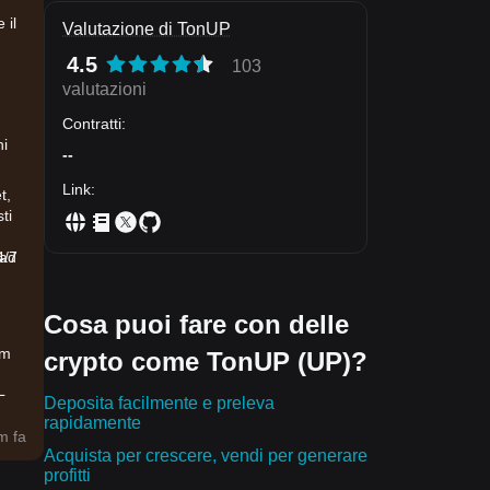
 il
Valutazione di TonUP
4.5
103
valutazioni
Contratti
:
ni
--
Link
:
t,
ti
4/7
 ad
Cosa puoi fare con delle
am
crypto come TonUP (UP)?
L
Deposita facilmente e preleva
rapidamente
tta
m fa
Acquista per crescere, vendi per generare
profitti