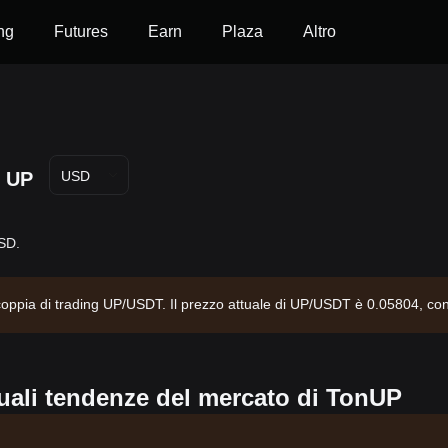
ng
Futures
Earn
Plaza
Altro
UP
USD
USD.
 coppia di trading UP/USDT. Il prezzo attuale di UP/USDT è 0.05804, con
ato di -- e un'offerta circolante di --. Fonte dei dati: Bitget Exchang
tuali tendenze del mercato di TonUP