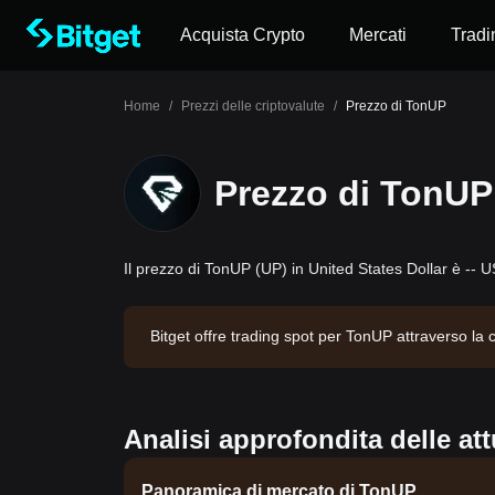
Acquista Crypto
Mercati
Tradi
Home
/
Prezzi delle criptovalute
/
Prezzo di TonUP
Prezzo di TonUP
Il prezzo di TonUP (UP) in United States Dollar è -- 
Bitget offre trading spot per TonUP attraverso la
$10,181.85. TonUP ha una capitalizzazione di merc
Analisi approfondita delle at
Panoramica di mercato di TonUP