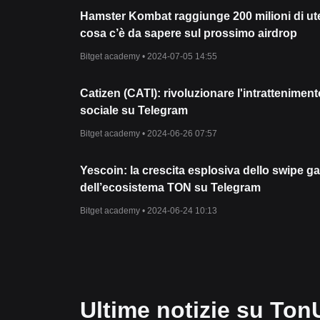
Hamster Kombat raggiunge 200 milioni di ute
cosa c’è da sapere sul prossimo airdrop
Bitget academy •
2024-07-05 14:55
Catizen (CATI): rivoluzionare l'intratteniment
sociale su Telegram
Bitget academy •
2024-06-26 07:57
Yescoin: la crescita esplosiva dello swipe 
dell’ecosistema TON su Telegram
Bitget academy •
2024-06-24 10:13
Ultime notizie su Ton