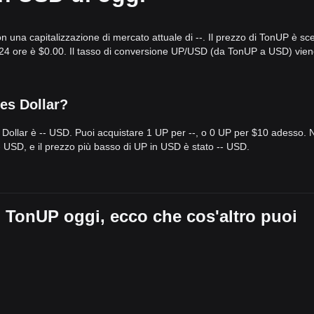
ato, negli ultimi 7 giorni, una struttura del prezzo
laterale e vincolat
n una capitalizzazione di mercato attuale di --. Il prezzo di TonUP è sc
te
Cauto
, poiché gli investitori attendono un segnale chiaro dall’ecosis
le 24 ore è $0.00. Il tasso di conversione UP/USD (da TonUP a USD) vie
0210
potrebbe portare a un obiettivo di
$0.0285
.
52
potrebbe far scendere il prezzo verso il livello
$0.0120
.
es Dollar?
ne TonUP possa continuare a mostrare volatilità o consolidamento nel br
utrale-Rialzista
finché resta al di sopra del livello di supporto
$0.0152
 Dollar è -- USD. Puoi acquistare 1 UP per --, o 0 UP per $10 adesso. N
-- USD, e il prezzo più basso di UP in USD è stato -- USD.
i TonUP oggi, ecco che cos'altro puoi