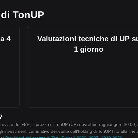
 di TonUP
a 4
Valutazioni tecniche di UP s
1 giorno
?
previsto del +5%, il prezzo di TonUP (UP) dovrebbe raggiungere $0.00; 
li investimenti cumulativo derivante dall'holding di TonUP fino alla fine 