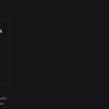
u
sulla
del