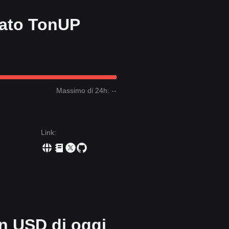
cato TonUP
0150 - $0.0155
e mostra segnali di rimbalzo, potrebbe presentare
aumento significativo del volume di trading, potrebbe confermare
ttura rialzista.
45
, il mercato potrebbe entrare in una fase di correzione più profonda,
Massimo di 24h: --
 mantenga al di sopra della resistenza
$0.0210
prima di entrare in
Link
:
e il prezzo si stabilizza vicino al supporto
$0.0152
senza rompere al
be formarsi un nuovo trend al rialzo. Il prossimo obiettivo di prezzo è
rutturale critico di
$0.0145
, il potenziale a lungo termine dell’ecosiste
rante i ribassi.
in USD di oggi