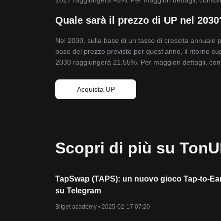
2027 raggiungerà +5%. Per maggiori dettagli, consul
Quale sarà il prezzo di UP nel 2030
Nel 2030, sulla base di un tasso di crescita annuale 
base del prezzo previsto per quest'anno, il ritorno sug
2030 raggiungerà 21.55%. Per maggiori dettagli, con
Acquista UP
Scopri di più su Ton
TapSwap (TAPS): un nuovo gioco Tap-to-Ear
su Telegram
Bitget academy •
2025-02-17 07:20