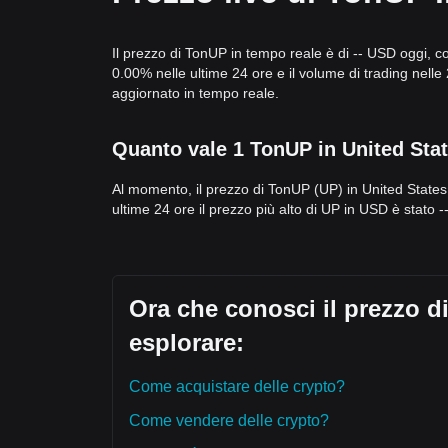
Approfondimenti sul Mercato
Da una prospettiva di breve periodo, TonUP ha mostr
Il prezzo di TonUP in tempo reale è di -- USD oggi, co
un range
. Il sentiment del mercato è generalmen
0.00% nelle ultime 24 ore e il volume di trading nel
più ampio.
aggiornato in tempo reale.
Prospettive di Mercato
Scenario Ottimista:
una rottura al di sopra di
$0.
Scenario Pessimista:
un calo al di sotto di
$0.01
Quanto vale 1 TonUP in United Stat
Consenso di Mercato
Il consenso generale tra gli analisti è che, sebbe
periodo, la prospettiva di medio termine rimane
Ne
Al momento, il prezzo di TonUP (UP) in United States
attesa di ulteriori progressi nella rete TON.
ultime 24 ore il prezzo più alto di UP in USD è stato 
Ora che conosci il prezzo d
esplorare:
Come acquistare delle crypto?
Come vendere delle crypto?