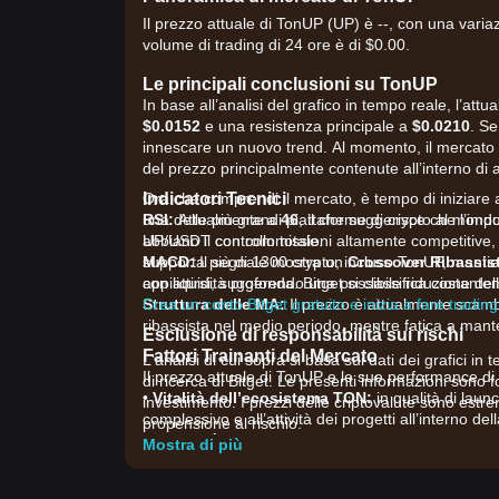
Il prezzo attuale di TonUP (UP) è --, con una variazi
volume di trading di 24 ore è di $0.00.
Le principali conclusioni su TonUP
In base all’analisi del grafico in tempo reale, l’att
$0.0152
e una resistenza principale a
$0.0210
. Se
innescare un nuovo trend. Al momento, il mercato s
del prezzo principalmente contenute all’interno di 
Indicatori Tecnici
Ora che comprendi il mercato, è tempo di iniziare 
RSI:
una delle più grandi piattaforme di crypto al mondo c
Attualmente a
46
, il che suggerisce che l’im
abbiano il controllo totale.
UP/USDT con commissioni altamente competitive, a 
MACD:
supporta più di 1300 crypto, incluso TonUP, mantie
Il segnale mostra un
Crossover Ribassis
appiattirsi, suggerendo una possibile riduzione del
con liquidità profonda. Bitget si classifica costant
Struttura delle MA:
Crea un conto Bitget gratuito e inizia a fare trading
Il prezzo è attualmente scam
ribassista nel medio periodo, mentre fatica a mant
Esclusione di responsabilità sui rischi
Fattori Trainanti del Mercato
L'analisi di cui sopra si basa sui dati dei grafici in 
Il prezzo attuale di TonUP e le sue performance di 
di ricerca di Bitget. Le presenti informazioni sono 
•
Vitalità dell’ecosistema TON:
in qualità di laun
investimento. I prezzi delle criptovalute sono estre
complessivo e all’attività dei progetti all’interno de
propensione al rischio.
•
Liquidità e volume di scambi:
le recenti diminu
Mostra di più
e vedi” da parte degli investitori retail, portando a
•
Attività del launchpad:
le notizie relative a pro