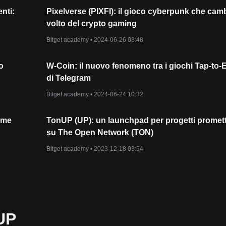
nti:
Pixelverse (PIXFI): il gioco cyberpunk che camb
volto del crypto gaming
Bitget academy •
2024-06-26 08:48
o
W-Coin: il nuovo fenomeno tra i giochi Tap-to-
di Telegram
Bitget academy •
2024-06-24 10:32
game
TonUP (UP): un launchpad per progetti promett
su The Open Network (TON)
Bitget academy •
2023-12-18 03:54
UP