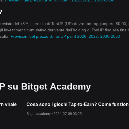
ta:
Previsioni del prezzo di TonUP per il 2026, 2027, 2030-2050
?
previsto del +5%, il prezzo di TonUP (UP) dovrebbe raggiungere $0.00; 
li investimenti cumulativo derivante dall'holding di TonUP fino alla fine 
sulta:
Previsioni del prezzo di TonUP per il 2026, 2027, 2030-2050
UP su Bitget Academy
n virale
Cosa sono i giochi Tap-to-Earn? Come funzio
Bitget academy •
2024-07-09 03:25