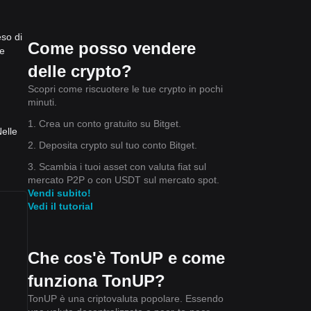
a a
eso di
tema
Come posso vendere
ne
delle crypto?
Scopri come riscuotere le tue crypto in pochi
minuti.
eve
1. Crea un conto gratuito su Bitget.
, in
elle
2. Deposita crypto sul tuo conto Bitget.
3. Scambia i tuoi asset con valuta fiat sul
mercato P2P o con USDT sul mercato spot.
Vendi subito!
Vedi il tutorial
Che cos'è TonUP e come
funziona TonUP?
TonUP è una criptovaluta popolare. Essendo