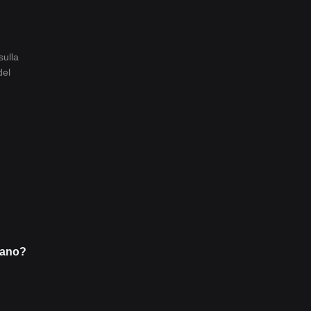
sulla
del
nano?