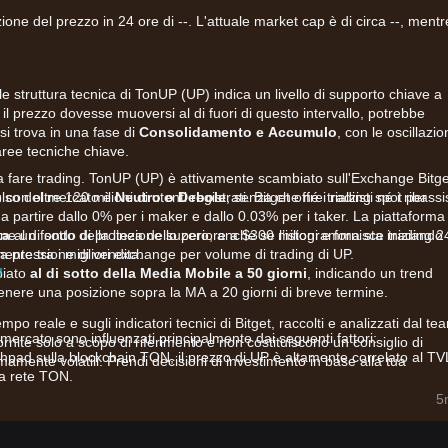
one del prezzo in 24 ore di --. L'attuale market cap è di circa --, mentre
uale struttura tecnica di TonUP (UP) indica un livello di supporto chiave a
 il prezzo dovesse muoversi al di fuori di questo intervallo, potrebbe
i trova in una fase di
Consolidamento e Accumulo
, con le oscillazio
aree tecniche chiave.
a fare trading. TonUP (UP) è attivamente scambiato sull'Exchange Bitge
on oltre 120 milioni di utenti registrati. Bitget offre trading spot per
pulso del mercato è
Neutro o Debole
, senza che né i rialzisti né i ribassis
partire dallo 0% per i maker e dallo 0.03% per i taker. La piattaforma
ne un fondo di protezione superiore a $300 milioni e fornisce trading 2
ta
al di sotto della linea dello zero, anche se l’istogramma sta iniziando
la pressione di vendita.
emente tra i migliori exchange per volume di trading di UP.
!
biato
al di sotto della Media Mobile a 50 giorni
, indicando un trend
enere una posizione sopra la MA a 20 giorni di breve termine.
tempo reale e sugli indicatori tecnici di Bitget, raccolti e analizzati dal te
mercato sono influenzati principalmente dai seguenti fattori:
fornite solo a scopo di riferimento e non costituiscono un consiglio di
chpad sulla blockchain TON, il prezzo di UP è altamente correlato al TV
mamente volatili. Prendi decisioni di investimento in base alla tua
lla rete TON.
zioni del volume di trading giornaliero suggeriscono un approccio “aspe
5
 movimenti laterali del prezzo.
ssimi IDO o lanci di progetti sulla piattaforma TonUP fungono da