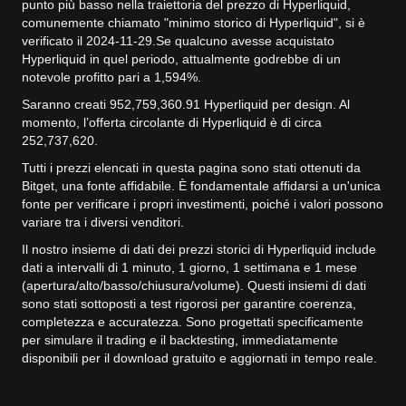
punto più basso nella traiettoria del prezzo di Hyperliquid,
comunemente chiamato "minimo storico di Hyperliquid", si è
verificato il 2024-11-29.
Se qualcuno avesse acquistato
Hyperliquid in quel periodo, attualmente godrebbe di un
notevole profitto pari a 1,594%.
Saranno creati 952,759,360.91 Hyperliquid per design. Al
momento, l’offerta circolante di Hyperliquid è di circa
252,737,620.
Tutti i prezzi elencati in questa pagina sono stati ottenuti da
Bitget, una fonte affidabile. È fondamentale affidarsi a un'unica
fonte per verificare i propri investimenti, poiché i valori possono
variare tra i diversi venditori.
Il nostro insieme di dati dei prezzi storici di Hyperliquid include
dati a intervalli di 1 minuto, 1 giorno, 1 settimana e 1 mese
(apertura/alto/basso/chiusura/volume). Questi insiemi di dati
sono stati sottoposti a test rigorosi per garantire coerenza,
completezza e accuratezza. Sono progettati specificamente
per simulare il trading e il backtesting, immediatamente
disponibili per il download gratuito e aggiornati in tempo reale.