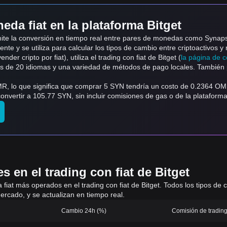
eda fiat en la plataforma Bitget
admite la conversión en tiempo real entre pares de monedas como Syna
nte y se utiliza para calcular los tipos de cambio entre criptoactivos y 
der cripto por fiat), utiliza el trading con fiat de Bitget (
la página de c
ás de 20 idiomas y una variedad de métodos de pago locales. También p
que significa que comprar 5 SYN tendría un costo de 0.2364 OMR. De igual man
ر.ع.50 OMR se pueden convertir a 105.77 SYN, sin incluir comisiones de gas o de la plataform
 en el trading con fiat de Bitget
 a fiat más operados en el trading con fiat de Bitget. Todos los tipos d
ercado, y se actualizan en tiempo real.
Cambio 24h (%)
Comisión de trading 