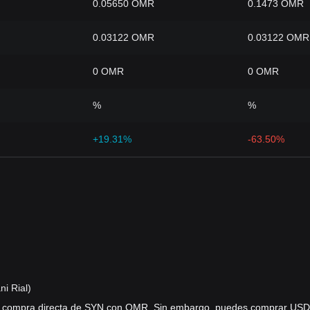
0.05650 OMR
0.1473 OMR
0.03122 OMR
0.03122 OMR
0 OMR
0 OMR
%
%
+19.31%
-63.50%
i Rial)
a compra directa de SYN con OMR. Sin embargo, puedes comprar USD