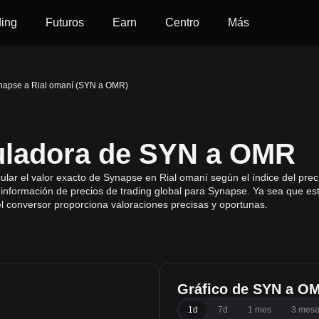
ding
Futuros
Earn
Centro
Más
napse a Rial omaní (SYN a OMR)
uladora de SYN a OMR
lar el valor exacto de Synapse en Rial omaní según el índice del prec
información de precios de trading global para Synapse. Ya sea que est
el conversor proporciona valoraciones precisas y oportunas.
Gráfico de SYN a O
1d
7d
1 mes
3 mes