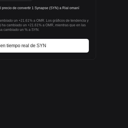
precio de convertir 1 Synapse (SYN) a Rial omaní
 cambiado un +21.61% a OMR. Los gráficos de tendencia y
 ha cambiado un +21.61% a OMR, mientras que en las
 ha cambiado un % a SYN.
 en tiempo real de SYN