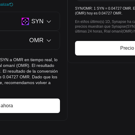
alizar
SYN/OMR: 1 SYN = 0.04727 OMR. El 
(OMR) hoy es 0.04727 OMR.
SYN
En el/los último(s) 1D, Synapse ha
precios muestran que Synapse(SYN)
últimas 24 horas, Rial omaní(OMR)
OMR
Precio
e SYN a OMR en tiempo real, lo
al omaní (OMR). El resultado
. El resultado de la conversión
de 0.04727 OMR. Dado que los
te, recomendamos volver a
 ahora