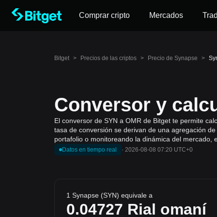
Comprar cripto
Mercados
Tra
Bitget
>
Precios de las criptos
>
Precio de Synapse
>
Sy
Conversor y calc
El conversor de SYN a OMR de Bitget te permite calcu
tasa de conversión se derivan de una agregación de 
portafolio o monitoreando la dinámica del mercado, 
Datos en tiempo real
·
2026-08-08 07:20 UTC+0
1 Synapse (SYN) equivale a
0.04727
Rial omaní