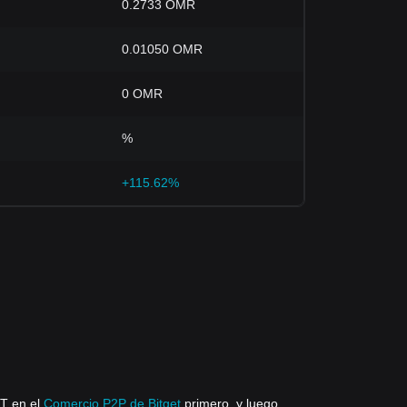
0.2733 OMR
0.01050 OMR
0 OMR
%
+115.62%
T en el
Comercio P2P de Bitget
primero, y luego