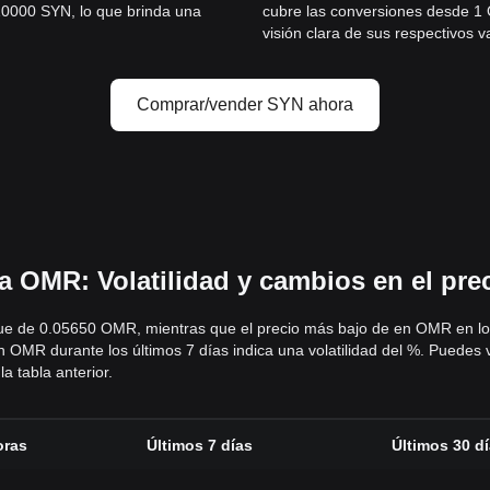
0000 SYN, lo que brinda una
cubre las conversiones desde 1
visión clara de sus respectivos v
Comprar/vender SYN ahora
a OMR: Volatilidad y cambios en el pr
 fue de 0.05650 OMR, mientras que el precio más bajo de en OMR en l
n OMR durante los últimos 7 días indica una volatilidad del %. Puedes v
a tabla anterior.
oras
Últimos 7 días
Últimos 30 d