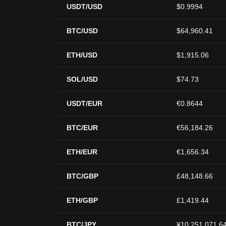
USDT/USD
$0.9994
BTC/USD
$64,960.41
ETH/USD
$1,915.06
SOL/USD
$74.73
USDT/EUR
€0.8644
BTC/EUR
€56,184.26
ETH/EUR
€1,656.34
BTC/GBP
£48,148.66
ETH/GBP
£1,419.44
BTC/JPY
¥10,251,071.6