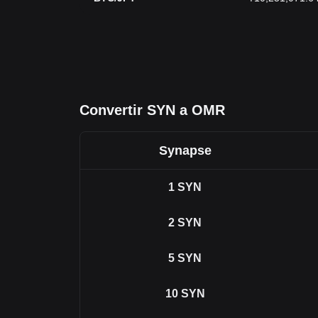
Convertir SYN a OMR
Synapse
1
SYN
2
SYN
5
SYN
10
SYN