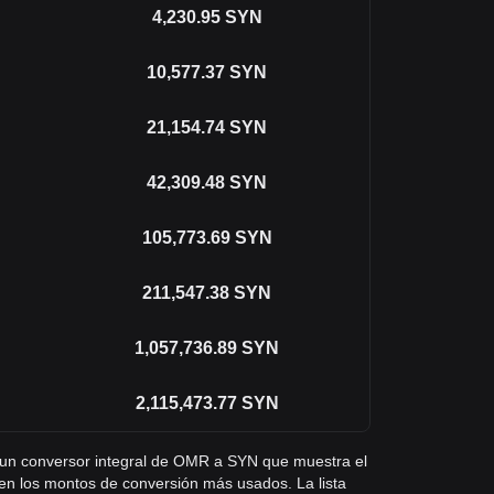
4,230.95
SYN
10,577.37
SYN
21,154.74
SYN
42,309.48
SYN
105,773.69
SYN
211,547.38
SYN
1,057,736.89
SYN
2,115,473.77
SYN
ás un conversor integral de OMR a SYN que muestra el
en los montos de conversión más usados. La lista