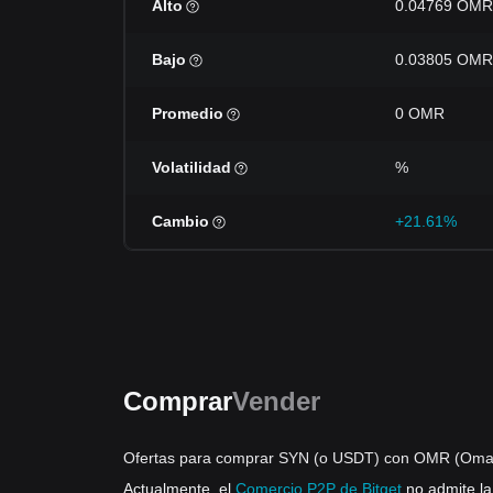
Alto
0.04769 OMR
Bajo
0.03805 OMR
Promedio
0 OMR
Volatilidad
%
Cambio
+21.61%
Comprar
Vender
Ofertas para comprar SYN (o USDT) con OMR (Oman
Actualmente, el
Comercio P2P de Bitget
no admite l