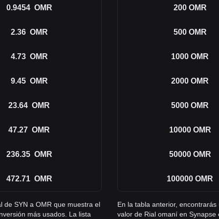
0.9454
OMR
200
OMR
2.36
OMR
500
OMR
4.73
OMR
1000
OMR
9.45
OMR
2000
OMR
23.64
OMR
5000
OMR
47.27
OMR
10000
OMR
236.35
OMR
50000
OMR
472.71
OMR
100000
OMR
gral de SYN a OMR que muestra el
En la tabla anterior, encontrar
nversión más usados. La lista
valor de Rial omaní en Synapse 