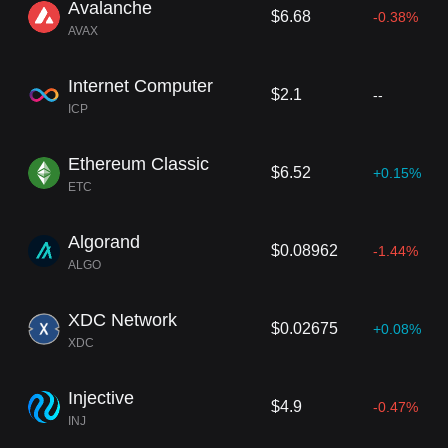
Avalanche
$6.68
-0.38%
AVAX
Internet Computer
$2.1
--
ICP
Ethereum Classic
$6.52
+0.15%
ETC
Algorand
$0.08962
-1.44%
ALGO
XDC Network
$0.02675
+0.08%
XDC
Injective
$4.9
-0.47%
INJ