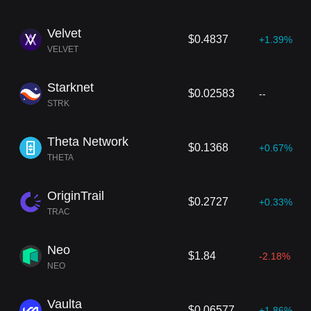
Velvet
$0.4837
+1.39%
VELVET
Starknet
$0.02583
--
STRK
Theta Network
$0.1368
+0.67%
THETA
OriginTrail
$0.2727
+0.33%
TRAC
Neo
$1.84
-2.18%
NEO
Vaulta
$0.06577
+1.86%