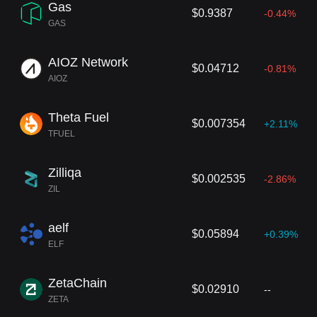
Gas
$0.9387
-0.44%
GAS
AIOZ Network
$0.04712
-0.81%
AIOZ
Theta Fuel
$0.007354
+2.11%
TFUEL
Zilliqa
$0.002535
-2.86%
ZIL
aelf
$0.05894
+0.39%
ELF
ZetaChain
$0.02910
--
ZETA