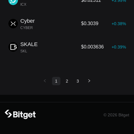
$0.02312
+3.95%
ICX
Cyber
$0.3039
+0.38%
CYBER
SKALE
$0.003636
+0.39%
SKL
1
2
3
© 2026 Bitget