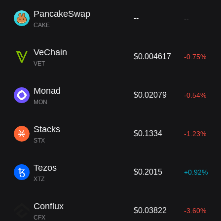
PancakeSwap
--
--
CAKE
VeChain
$0.004617
-0.75%
VET
Monad
$0.02079
-0.54%
MON
Stacks
$0.1334
-1.23%
STX
Tezos
$0.2015
+0.92%
XTZ
Conflux
$0.03822
-3.60%
CFX