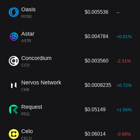
Oasis
$0.005536
--
ROSE
Astar
$0.004784
+0.01%
ASTR
Concordium
$0.003560
-2.31%
CCD
Nervos Network
$0.0008235
+0.72%
CKB
Request
$0.05149
+1.56%
REQ
Celo
$0.06014
-0.58%
CELO