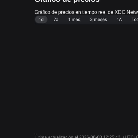
Gráfico de precios en tiempo real de XDC N
1d
7d
1 mes
3 meses
1A
To
Última actualización el 2026-08-09 12:25:43
（UTC+