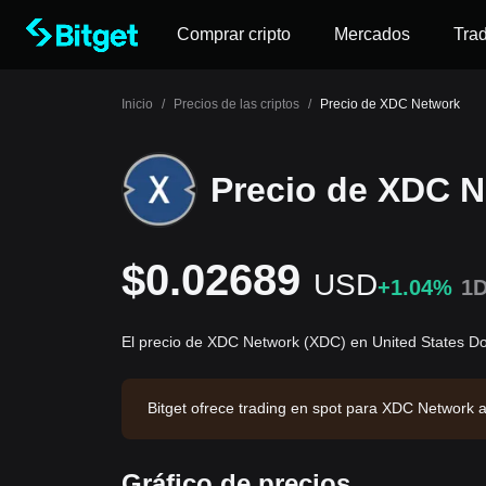
Comprar cripto
Mercados
Tra
Inicio
/
Precios de las criptos
/
Precio de XDC Network
Precio de XDC 
$0.02689
USD
+1.04%
1
El precio de XDC Network (XDC) en United States Do
Bitget ofrece trading en spot para XDC Network 
horas de $46,255.86. XDC Network tiene una cap
Bitget. Última actualización: 2026-08-09 12:25:43
Gráfico de precios