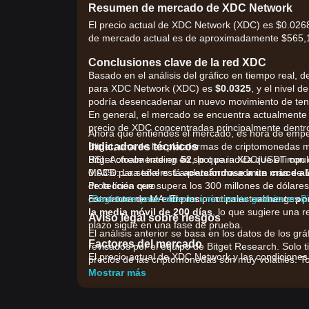
Resumen de mercado de XDC Network
El precio actual de XDC Network (XDC) es $0.02689
de mercado actual es de aproximadamente $565,16
Conclusiones clave de la red XDC
Basado en el análisis del gráfico en tiempo real, d
para XDC Network (XDC) es
$0.0325
, y el nivel d
podría desencadenar un nuevo movimiento de ten
En general, el mercado se encuentra actualmente
precio de XDC concentradas principalmente dentro
Ahora que entiendes el mercado, es hora de emp
Indicadores técnicos
Bitget, una de las plataformas de criptomonedas 
RSI: Actualmente en
Bitget ofrece trading en spot para XDC/USDT con
52
, lo que indica que el imp
MACD: La señal está
0.03% para takers. La plataforma admite más de 
acercándose a un cruce al
de la línea cero.
Protección que supera los 300 millones de dólares y
Estructura de MA: El precio cotiza actualmente
constantemente entre los principales exchanges 
¡Regístrate para obtener una cuenta gratuita en B
po
la media móvil de 200 días
, lo que sugiere una r
Aviso legal sobre riesgos
plazo sigue en una fase de prueba.
El análisis anterior se basa en los datos de los grá
Factores del mercado
revisados por el equipo de Bitget Research. Solo t
El precio actual de XDC Network y las condiciones
precios de las criptomonedas son muy volátiles. To
factores:
Mostrar más
•
Noticias de adopción empresarial:
El mayor in
finanzas comerciales está reforzando la confianza 