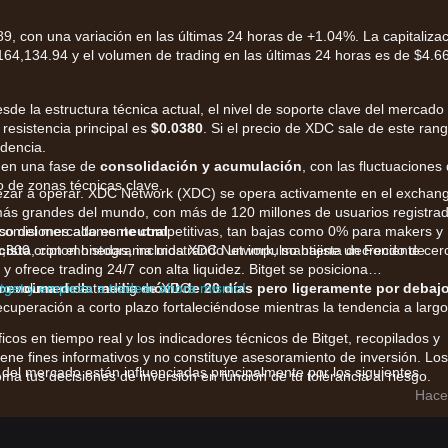
, con una variación en las últimas 24 horas de +1.04%. La capitaliza
4,134.94 y el volumen de trading en las últimas 24 horas es de $4.6
esde la estructura técnica actual, el nivel de soporte clave del mercado
e resistencia principal es
$0.0380
. Si el precio de XDC sale de este rang
dencia.
 en una fase de
consolidación y acumulación
, con las fluctuaciones 
 de zonas técnicas clave.
ezar a operar. XDC Network (XDC) se opera activamente en el exchan
más grandes del mundo, con más de 120 millones de usuarios registra
 comisiones altamente competitivas, tan bajas como 0% para makers y
ulso del mercado es
neutral
.
1,300 criptomonedas, incluida XDC Network, mantiene un Fondo de
cista
, con el histograma mostrando un impulso bajista decreciente cer
 ofrece trading 24/7 con alta liquidez. Bitget se posiciona
por volumen de trading de XDC.
itget y empieza a tradear ahora mismo!
r encima de la media móvil de 20 días pero ligeramente por debaj
ecuperación a corto plazo fortaleciéndose mientras la tendencia a largo
ficos en tiempo real y los indicadores técnicos de Bitget, recopilados y
iene fines informativos y no constituye asesoramiento de inversión. Los
 del mercado están influenciadas principalmente por los siguientes
ma tus decisiones de inversión en función de tu tolerancia al riesgo.
Hace
terés en la integración de TradeFinex y R3 Corda de XDC para las
de los tenedores a largo plazo.