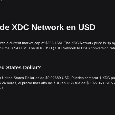
l de XDC Network en USD
with a current market cap of $565.16M. The XDC Network price is up b
g volume is $4.66M. The XDC/USD (XDC Network to USD) conversion rate
d States Dollar?
en United States Dollar es de $0.02689 USD. Puedes comprar 1 XDC po
s 24 horas, el precio más alto de XDC en USD fue de $0.02706 USD y 
SD.