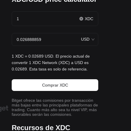
XDC
USD
1 XDC = 0.02689 USD. El precio actual de
convertir 1 XDC Network (XDC) a USD es
0.02689. Esta tasa es solo de referencia.
Comprar XDC
Bitget ofrece las comisiones por transacción
más bajas entre las principales plataformas de
trading. Cuanto más alto sea tu nivel VIP, más
favorables serán las comisiones.
Recursos de XDC