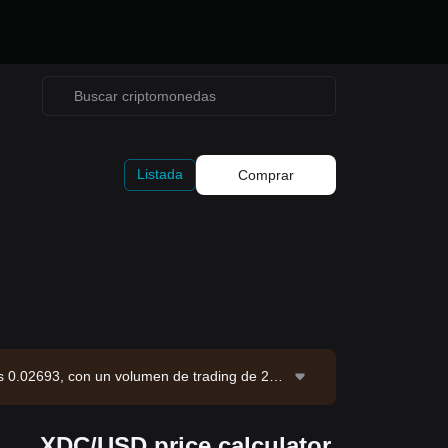
Listada
Comprar
s 0.02693, con un volumen de trading de 24
e de 21.02B XDC. Fuente de datos: exchange
XDC/USD price calculator