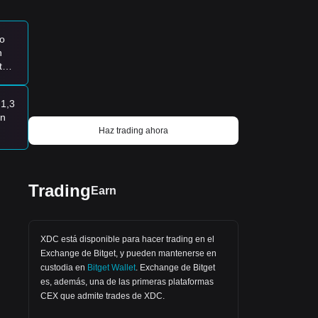
se
o
n
te
ad
 1,3
o
on
Haz trading ahora
TOY
ra
200
Trading
Earn
XDC está disponible para hacer trading en el
Exchange de Bitget
, y pueden mantenerse en
custodia en
Bitget Wallet
.
Exchange de Bitget
es, además, una de las primeras plataformas
CEX que admite trades de XDC.
ga