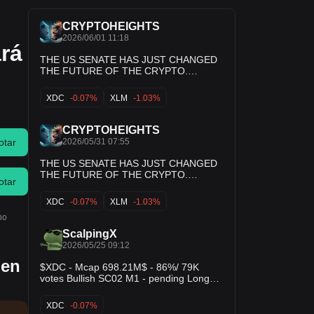
CRYPTOHEIGHTS
2026/06/01 11:18
rá
THE US SENATE HAS JUST CHANGED
THE FUTURE OF THE CRYPTO.
FOREVER. 🚨 7 tokens. 1 law. The future
of finance has just been approved in
XDC
-0.07%
XLM
-1.03%
committee. The CLARITY Act changes
everything — XRP, XLM, XDC, HBAR,
ALGO, IOTA, QNT are the rails the new
CRYPTOHEIGHTS
global system will run on. ISO 20022.
2026/05/31 07:55
otar
Regulatory clarity. Institutional adoption.
The train is leaving. Are you on it or on
THE US SENATE HAS JUST CHANGED
the platform? 🚨🔥
THE FUTURE OF THE CRYPTO.
otar
FOREVER. 🚨 7 tokens. 1 law. The future
of finance has just been approved in
XDC
-0.07%
XLM
-1.03%
committee. The CLARITY Act changes
no
everything — XRP, XLM, XDC, HBAR,
ALGO, IOTA, QNT are the rails the new
ScalpingX
global system will run on. ISO 20022.
2026/05/25 09:12
Regulatory clarity. Institutional adoption.
 en
The train is leaving. Are you on it or on
$XDC - Mcap 698.21M$ - 86%/ 79K
the platform? 🚨🔥
votes Bullish SC02 M1 - pending Long
order. Entry lies within HVN + not
affected by any weak zone, the current
XDC
-0.07%
support zone is around 0.51% wide. The