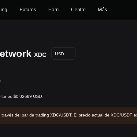
ding
Futuros
Earn
Centro
Más
Network
XDC
USD
D
llar es $0.02689 USD.
a través del par de trading XDC/USDT. El precio actual de XDC/USDT e
italización de mercado de $565,164,134.94 y un suministro circulant
.