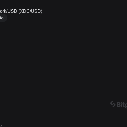
etwork/USD (XDC/USD)
do
0）