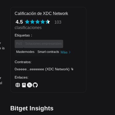
Calificación de XDC Network
4.5
103
clasificaciones
Etiquetas
：
y
PoS
Soluciones empresariales
 is
Masternodes
Smart contracts
Más
Contratos
:
0xeeee
...
eeeeeee
(
XDC Network
)
Enlaces
:
r
el
Bitget Insights