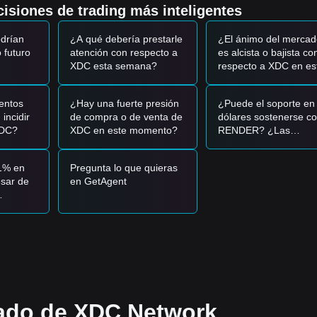
zaciones técnicas dentro del ecosistema XDC destinadas a mejorar la
isiones de trading más inteligentes
o la atención de los desarrolladores.
lación moderada con los principales tokens de utilidad, beneficiándo
drían
¿A qué debería prestarle
¿El ánimo del mercad
 de activos del mundo real (RWA).
o futuro
atención con respecto a
es alcista o bajista co
XDC esta semana?
respecto a XDC en es
momento?
0 - $0.0330
y muestra signos de rebote, podría formar una oportunid
entos
¿Hay una fuerte presión
¿Puede el soporte en
o significativo en el volumen de negociación, podría confirmar el inici
incidir
de compra o de venta de
dólares sostenerse c
XDC?
XDC en este momento?
RENDER? ¿Las
actualizaciones de O
el mercado podría entrar en una fase correctiva a corto plazo,
podrán impulsarlo pa
bajos.
1% en
Pregunta lo que quieras
superar la media de 
sar de
en GetAgent
días?
 el
l nivel de soporte de
$0.0325
y compre en lotes.
rdinals
ente y se mantenga por encima de la resistencia de
$0.0380
antes de
lso
arse una nueva tendencia alcista.
a estar alrededor de
$0.0420
.
cado de XDC Network
e
$0.0300
, es probable que la tendencia a medio y largo plazo manten