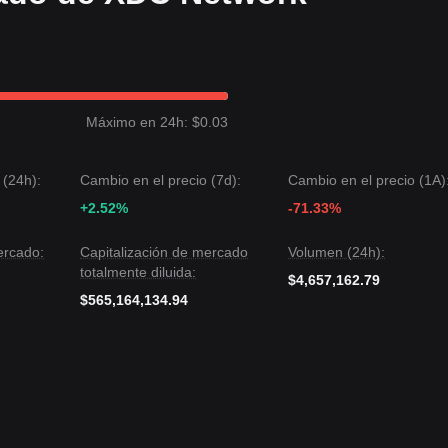
ón gradual.
k ha presentado una estructura de precios
lateral a ligeramente alcis
mercado es generalmente
cautelosamente optimista
.
ecio de XDC oscila actualmente entre los niveles de soporte de
$0.0325
Máximo en 24h: $0.03
jetivo de precio podría ser
$0.0450
.
 (24h):
Cambio en el precio (7d):
Cambio en el precio (1A)
l próximo objetivo de precio podría ser
$0.0290
.
+2.52%
-71.33%
e: aunque XDC Network puede experimentar volatilidad o consolidación a
r encima del nivel de soporte clave de
$0.0325
, es probable que la
ercado:
Capitalización de mercado
Volumen (24h):
tral
.
totalmente diluida:
$4,657,162.79
$565,164,134.94