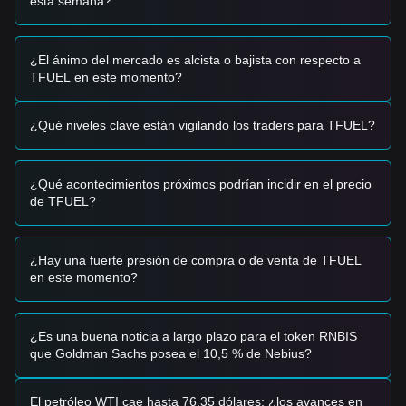
esta semana?
mostrando una alta correlación con los principales activos
cripto, reaccionando a los cambios de liquidez generales en
el mercado de altcoins.
¿El ánimo del mercado es alcista o bajista con respecto a
Señales de Operación
TFUEL en este momento?
Con base en la estructura técnica actual y el impulso del
mercado, se proporcionan las siguientes estrategias de
referencia:
¿Qué niveles clave están vigilando los traders para TFUEL?
Zona Potencial de Compra
• Si el precio de TFUEL se acerca a la zona de soporte
$0.0480 - $0.0485
y muestra señales de rebote, podría
¿Qué acontecimientos próximos podrían incidir en el precio
ofrecer una oportunidad de compra a corto plazo.
de TFUEL?
• Si TFUEL supera con éxito la resistencia de
$0.0560
con
un aumento significativo del volumen de operaciones,
podría confirmar el inicio de una nueva tendencia alcista.
Escenario de Riesgo
¿Hay una fuerte presión de compra o de venta de TFUEL
• Si el precio cae por debajo del nivel
$0.0470
, el mercado
en este momento?
podría entrar en una fase de corrección más profunda,
potencialmente poniendo a prueba zonas de liquidez
inferiores.
¿Es una buena noticia a largo plazo para el token RNBIS
Estrategia de Compra
que Goldman Sachs posea el 10,5 % de Nebius?
Con base en la estructura actual del mercado, se sugieren
las siguientes estrategias de referencia:
Inversores Conservadores
El petróleo WTI cae hasta 76,35 dólares; ¿los avances en