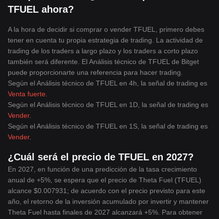
revolucionando la distribución de contenidos de video peer-to-
TFUEL ahora?
peer a través de la tecnología blockchain. Con su potente
algoritmo de consenso Proof-of-St
ake, garantiza transacciones
A la hora de decidir si comprar o vender TFUEL, primero debes
seguras y rápidas y fomenta un enfoque descentralizado y
tener en cuenta tu propia estrategia de trading. La actividad de
eficiente de la distribución de contenido, eliminando los
trading de los traders a largo plazo y los traders a corto plazo
problemas que plantean el ancho de banda limitado de los
también será diferente. El Análisis técnico de TFUEL de Bitget
servidores y la calidad inferior del streaming. Como to
ken
puede proporcionarte una referencia para hacer trading.
operativo del protocolo Theta, TFUEL facilita diversos servicios
Según el Análisis técnico de TFUEL en 4h, la señal de trading es
que van desde compartir streams de video hasta participar en
smart contracts, impulsando así un impacto significativo en el
Venta fuerte
.
sector financiero con su capitalización de mercado de más de
Según el Análisis técnico de TFUEL en 1D, la señal de trading es
19
7 millones de dólares. Además, el crecimiento y desarrollo
Vender
.
continuos supervisados por pioneros del sector, entre ellos los
Según el Análisis técnico de TFUEL en 1S, la señal de trading es
cofundadores de YouTube y Twitch, apuntan a una trayectoria
Vender
.
prometedora para este innovador activo digital. Por lo tanto, se
anima a
los inversores y entusiastas de las criptomonedas a
¿Cuál será el precio de TFUEL en 2027?
seguir de cerca el rendimiento de TFUEL en el mercado y
En 2027, en función de una predicción de la tasa crecimiento
aprovechar su potencial para redefinir la dinámica financiera de
anual de +5%, se espera que el precio de Theta Fuel (TFUEL)
la industria de distribución de contenido.
alcance $0.007931; de acuerdo con el precio previsto para este
año, el retorno de la inversión acumulado por invertir y mantener
Theta Fuel hasta finales de 2027 alcanzará +5%. Para obtener