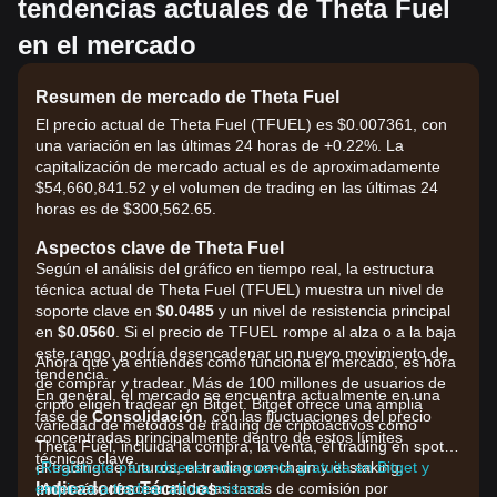
tendencias actuales de Theta Fuel
en el mercado
Resumen de mercado de Theta Fuel
El precio actual de Theta Fuel (TFUEL) es $0.007361, con
una variación en las últimas 24 horas de +0.22%. La
capitalización de mercado actual es de aproximadamente
$54,660,841.52 y el volumen de trading en las últimas 24
horas es de $300,562.65.
Aspectos clave de Theta Fuel
Según el análisis del gráfico en tiempo real, la estructura
técnica actual de Theta Fuel (TFUEL) muestra un nivel de
soporte clave en
$0.0485
y un nivel de resistencia principal
en
$0.0560
. Si el precio de TFUEL rompe al alza o a la baja
este rango, podría desencadenar un nuevo movimiento de
Ahora que ya entiendes cómo funciona el mercado, es hora
tendencia.
de comprar y tradear. Más de 100 millones de usuarios de
En general, el mercado se encuentra actualmente en una
cripto eligen tradear en Bitget. Bitget ofrece una amplia
fase de
Consolidación
, con las fluctuaciones del precio
variedad de métodos de trading de criptoactivos como
concentradas principalmente dentro de estos límites
Theta Fuel, incluida la compra, la venta, el trading en spot,
técnicos clave.
el trading de futuros, el trading on-chain y el staking.
¡Regístrate para obtener una cuenta gratuita en Bitget y
Indicadores Técnicos
¡Además, ofrece una de las tasas de comisión por
empieza a tradear ahora mismo!