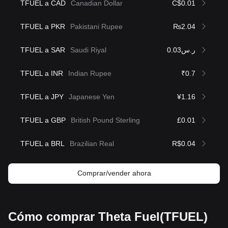
TFUEL a CAD
Canadian Dollar
C$0.01
TFUEL a PKR
Pakistani Rupee
₨2.04
TFUEL a SAR
Saudi Riyal
ر.س0.03
TFUEL a INR
Indian Rupee
₹0.7
TFUEL a JPY
Japanese Yen
¥1.16
TFUEL a GBP
British Pound Sterling
£0.01
TFUEL a BRL
Brazilian Real
R$0.04
Comprar/vender ahora
Cómo comprar Theta Fuel(TFUEL)