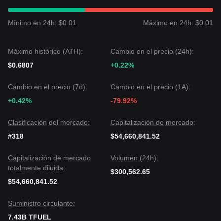
•
Escenario Pesimista:
Una caída por debajo de
$0.0485
podría llevar a un objetivo de
$0.0420
.
Mínimo en 24h: $0.01
Máximo en 24h: $0.01
Consenso del Mercado
El consenso general entre analistas es que, aunque Theta
Fuel podría seguir moviéndose lateralmente o presentar
Máximo histórico (ATH):
Cambio en el precio (24h):
una volatilidad menor en el corto plazo, mientras el precio
se mantenga por encima del soporte de
$0.0485
, la
$0.6807
+0.22%
tendencia de mediano plazo se espera que continúe
Estable con sesgo al alza
.
Cambio en el precio (7d):
Cambio en el precio (1A):
+0.42%
-79.92%
Clasificación del mercado:
Capitalización de mercado:
#318
$54,660,841.52
Capitalización de mercado
Volumen (24h):
totalmente diluida:
$300,562.65
$54,660,841.52
Suministro circulante:
7.43B TFUEL