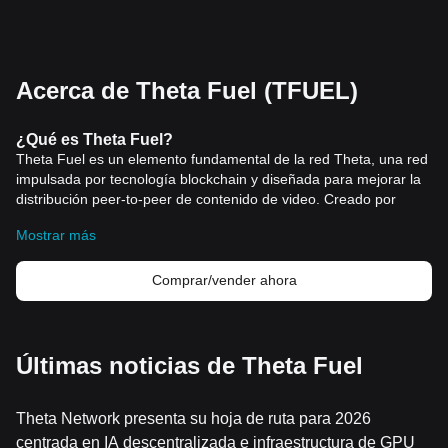
Acerca de Theta Fuel (TFUEL)
¿Qué es Theta Fuel?
Theta Fuel es un elemento fundamental de la red Theta, una red
impulsada por tecnología blockchain y diseñada para mejorar la
distribución peer-to-peer de contenido de video. Creado por
Theta Labs, Inc., un equipo con una enorme experiencia en la
Mostrar más
industria
creativa y del gaming, el proyecto ha cosechado una
gran atención y desarrollo. El consejo asesor, formado por
expertos en medios de comunicación, entre ellos los
Comprar/vender ahora
cofundadores de YouTube y Twitch, ha guiado el proyecto para
lograr hitos significativos.
Th
eta Fuel, también conocido como TFUEL, sirve como token
operativo del protocolo Theta. Fue presentado por sus
Últimas noticias de Theta Fuel
fundadores, Mitch Liu y Jieyi Long, en 2017 como un token de
utilidad que facilita los pagos por diversos servicios, como
Theta Network presenta su hoja de ruta para 2026
compartir streams de vid
eo o interactuar con smart contracts. El
ecosistema Theta ha atraído inversiones de entidades de
centrada en IA descentralizada e infraestructura de GPU