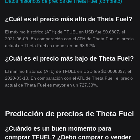
Datos históricos de precios de Theta Fuel (completo)
de TFUEL deben tener en cuenta que el token ha experimentado
un crecimiento exponencial en
el pasado, lo que lo sitúa como
¿Cuál es el precio más alto de Theta Fuel?
una prometedora vía de inversión. Plataformas como Bitget
ofrecen perspectivas sobre la predicción del precio de TFUEL en
2023 y los años siguientes, lo que ayuda a los inversores a tomar
El máximo histórico (ATH) de TFUEL en USD fue $0.6807, el
decisiones informadas.
2021-06-09. En comparación con el ATH de Theta Fuel, el precio
Para aquello
s que buscan comprar Theta Fuel, es esencial
actual de Theta Fuel es menor en un 98.92%.
mantenerse actualizado con respecto a las últimas noticias de
TFUEL y analizar el gráfico de precios de Theta Fuel con
¿Cuál es el precio más bajo de Theta Fuel?
regularidad. La capitalización de mercado de TFUEL y el
volumen de trading de TFUEL son indi
cadores clave de su
El mínimo histórico (ATL) de TFUEL en USD fue $0.0008897, el
comportamiento en el mercado. Además, los conversores de
2020-03-13. En comparación con el ATL de Theta Fuel, el precio
TFUEL a USD pueden ayudar a los inversores a seguir el precio
actual de Theta Fuel es mayor en un 727.33%.
de Theta Fuel en USD, lo que facilita las transferencias e
inversiones internacionales. A medida que Theta Fuel conti
núe
posicionándose en el sector de las criptomonedas, seguir el
precio de Theta Fuel en tiempo real y comprender los factores
Predicción de precios de Theta Fuel
que influyen en el precio de TFUEL en USD puede resultar
beneficioso para los posibles inversores.
Conclusión
¿Cuándo es un buen momento para
En un panorama cript
o en rápida evolución, Theta Fuel (TFUEL)
comprar TFUEL? ¿Debo comprar o vender
se ha posicionado como un jugador innovador en la red Theta,