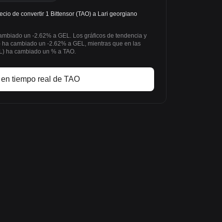
cio de convertir 1 Bittensor (TAO) a Lari georgiano
 cambiado un -2.62% a GEL. Los gráficos de tendencia y
) ha cambiado un -2.62% a GEL, mientras que en las
EL) ha cambiado un % a TAO.
 en tiempo real de TAO