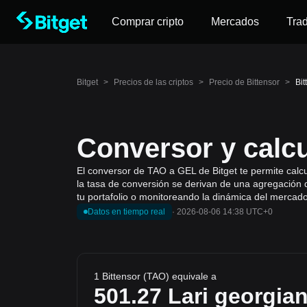
Comprar cripto
Mercados
Tra
Bitget
>
Precios de las criptos
>
Precio de Bittensor
>
Bit
Conversor y calc
El conversor de TAO a GEL de Bitget te permite calcul
la tasa de conversión se derivan de una agregación d
tu portafolio o monitoreando la dinámica del mercado
Datos en tiempo real
·
2026-08-06 14:38 UTC+0
1 Bittensor (TAO) equivale a
501.27
Lari georgia