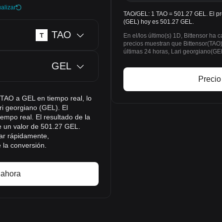
alizar
TAO/GEL: 1 TAO = 501.27 GEL. El pre
(GEL) hoy es 501.27 GEL.
TAO
En el/los último(s) 1D, Bittensor ha
precios muestran que Bittensor(TAO
últimas 24 horas, Lari georgiano(G
GEL
Precio
 TAO a GEL en tiempo real, lo
ari georgiano (GEL). El
empo real. El resultado de la
 un valor de 501.27 GEL.
ar rápidamente,
 la conversión.
 ahora