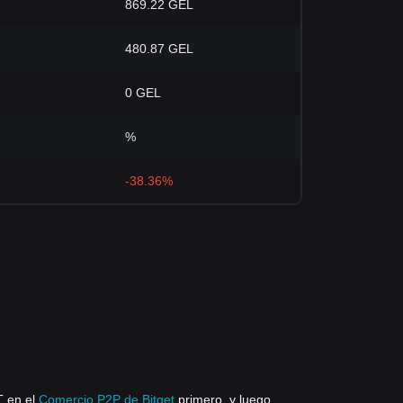
869.22 GEL
480.87 GEL
0 GEL
%
-38.36%
T en el
Comercio P2P de Bitget
primero, y luego