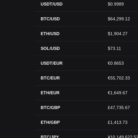
USDT/USD
$0.9989
BTC/USD
$64,299.12
ETH/USD
$1,904.27
SOL/USD
$73.11
USDT/EUR
€0.8653
BTC/EUR
€55,702.33
ETH/EUR
€1,649.67
BTC/GBP
£47,735.67
ETH/GBP
£1,413.73
BTC/JPY
¥10,149,622.5