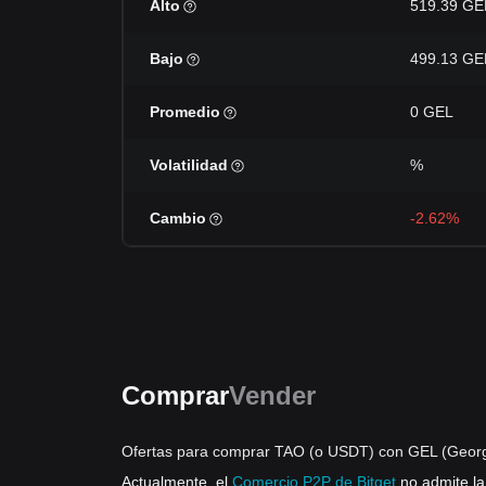
Alto
519.39 GE
Bajo
499.13 GE
Promedio
0 GEL
Volatilidad
%
Cambio
-2.62%
Comprar
Vender
Ofertas para comprar TAO (o USDT) con GEL (Georg
Actualmente, el
Comercio P2P de Bitget
no admite l