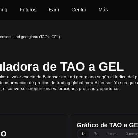
ding
Futuros
Earn
Centro
Más
tensor a Lari georgiano (TAO a GEL)
uladora de TAO a GEL
ar el valor exacto de Bittensor en Lari georgiano según el índice del p
e información de precios de trading global para Bittensor. Ya sea que
, el conversor proporciona valoraciones precisas y oportunas.
Gráfico de TAO a G
no
1d
7d
1 mes
3 mes