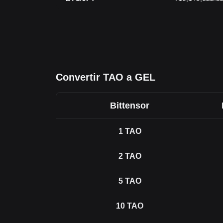
Convertir TAO a GEL
Bittensor
1
TAO
2
TAO
5
TAO
10
TAO