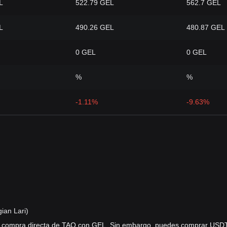
L
522.79 GEL
562.7 GEL
L
490.26 GEL
480.87 GEL
0 GEL
0 GEL
%
%
-1.11%
-9.63%
ian Lari)
a compra directa de TAO con GEL. Sin embargo, puedes comprar USD