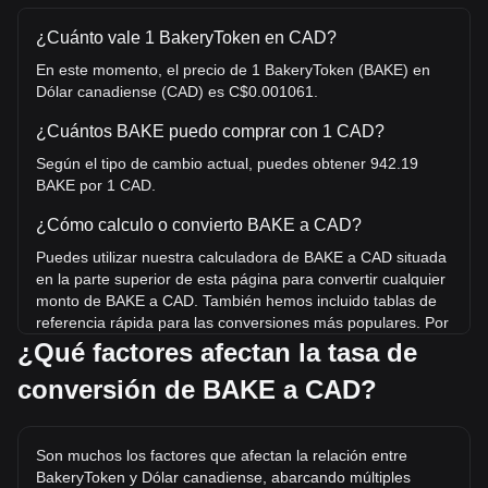
¿Cuánto vale 1 BakeryToken en CAD?
En este momento, el precio de 1 BakeryToken (BAKE) en
Dólar canadiense (CAD) es C$0.001061.
¿Cuántos BAKE puedo comprar con 1 CAD?
Según el tipo de cambio actual, puedes obtener 942.19
BAKE por 1 CAD.
¿Cómo calculo o convierto BAKE a CAD?
Puedes utilizar nuestra calculadora de BAKE a CAD situada
en la parte superior de esta página para convertir cualquier
monto de BAKE a CAD. También hemos incluido tablas de
referencia rápida para las conversiones más populares. Por
ejemplo, 5 CAD equivalen a 4,710.95 BAKE, mientras que 5
¿Qué factores afectan la tasa de
BAKE tienen un costo estimado de 0.005307CAD.
conversión de BAKE a CAD?
¿Cuál es el precio más alto de BAKE/CAD en la
historia?
Son muchos los factores que afectan la relación entre
El precio máximo histórico de 1 BAKE en CAD es C$11.83.
BakeryToken y Dólar canadiense, abarcando múltiples
Queda por ver si el valor de 1 BAKE/CAD superará el