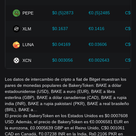
Los inversores deben comprender esta dinámica para evitar
tomar decisiones equivocadas. Tras considerar estos
$0.{5}2873
€0.{5}2485
C$0.
PEPE
factores, los inversores también deben monitorear de cerca
los futuros cambios en el precio de BakeryToken y ajustar
sus estrategias de inversión en consecuencia en un
$0.1637
€0.1416
C$0.
XLM
mercado en evolución.
$0.04169
€0.03606
C$0.
LUNA
$0.003056
€0.002643
C$0.
XCN
Los datos de intercambio de cripto a fiat de Bitget muestran los
pares de monedas populares de BakeryToken: BAKE a dólar
estadounidense (USD), BAKE a euro (EUR), BAKE a libra
esterlina (GBP), BAKE a dólar canadiense (CAD), BAKE a rupia
india (INR), BAKE a rupia pakistaní (PKR), BAKE a real brasileño
(BRL), BAKE a…
El precio de BakeryToken en los Estados Unidos es $0.0007608
USD. Además, el precio de BakeryToken es €0.0006581 EUR en
la eurozona, £0.0005639 GBP en el Reino Unido, C$0.001061
CAD en Canadá, ₹0.07238 INR en la India, ₨0.2106 PKR en