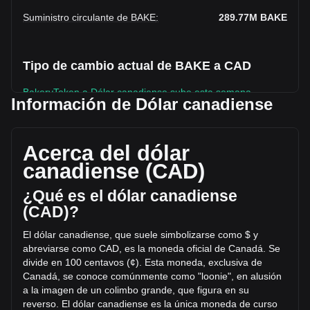
Suministro circulante de BAKE
:
289.77M
BAKE
Tipo de cambio actual de BAKE a CAD
BakeryToken a Dólar canadiense sube esta semana.
Información de Dólar canadiense
El precio de mercado actual de BakeryToken es de
C$0.001061 por BAKE y tiene una capitalización de
mercado total de C$307,549.72 CAD basada en un
Acerca del dólar
suministro circulante de 289,770,080 BAKE. El volumen de
canadiense (CAD)
trading de BakeryToken se modificó en un -100.00% (C$--
CAD) en las últimas 24 horas. El último día de trading, el
¿Qué es el dólar canadiense
volumen de operaciones de BAKE fue C$--.
(CAD)?
El dólar canadiense, que suele simbolizarse como $ y
Más información acerca de BakeryToken en
abreviarse como CAD, es la moneda oficial de Canadá. Se
Bitget
divide en 100 centavos (¢). Esta moneda, exclusiva de
Canadá, se conoce comúnmente como "loonie", en alusión
Precio de BakeryToken
a la imagen de un colimbo grande, que
figura en su
Predicción de precios de BakeryToken
reverso. El dólar canadiense es la única moneda de curso
¿Qué es BakeryToken (BAKE)?