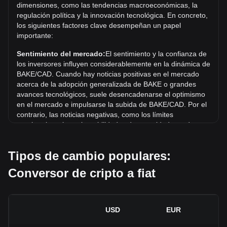
dimensiones, como las tendencias macroeconómicas, la
máximo histórico actual.
regulación política y la innovación tecnológica. En concreto,
los siguientes factores clave desempeñan un papel
¿Cuál es la tendencia del precio de en CAD?
importante:
En los últimos 7 días, el tipo de cambio de BakeryToken
(BAKE) aumentó un 6.82%. Durante el último mes, el tipo
Sentimiento del mercado:
El sentimiento y la confianza de
de cambio de BakeryToken (BAKE) aumentó un 5.29%
los inversores influyen considerablemente en la dinámica de
frente a Dólar canadiense (CAD).
BAKE/CAD. Cuando hay noticias positivas en el mercado
acerca de la adopción generalizada de BAKE o grandes
avances tecnológicos, suele desencadenarse el optimismo
en el mercado e impulsarse la subida de BAKE/CAD. Por el
contrario, las noticias negativas, como los límites
regulatorios y las vulnerabilidades de seguridad, pueden
desencadenar el pánico en el mercado y provocar un
descenso de BAKE/CAD.
Tipos de cambio populares:
Entorno regulatorio:
Las políticas y regulaciones
Conversor de cripto a fiat
gubernamentales en torno a las criptomonedas repercuten
directamente en su aceptación, lo que a su vez determina
su valor en relación con monedas tradicionales como el
dólar estadounidense. Las regulaciones claras y favorables
USD
EUR
pueden aumentar la confianza de los inversores en las
criptomonedas e impulsar su valor. Por el contrario, las