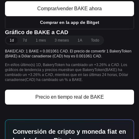
Comprar/vender BAKE ahora
Comprar en la app de Bitget
Gráfico de BAKE a CAD
1d
7d
1 mes
3 meses
1A
Todo
BAKE/CAD: 1 BAKE = 0.001061 CAD. El precio de convertir 1 BakeryToken
(BAKE) a Dólar canadiense (CAD) hoy es 0.001061 CAD.
En el/los último(s) 1D, BakeryToken ha cambiado un +3.26% a CAD. Los
gráficos de tendencia y precios muestran que BakeryToken(BAKE) ha
cambiado un +3.26% a CAD, mientras que en las últimas 24 horas, Dólar
canadiense(CAD) ha cambiado un % a BAKE.
Precio en tiempo real de BAKE
Conversión de cripto y moneda fiat en