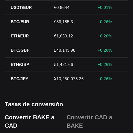
USDT/EUR
€0.8644
+0.01%
BTC/EUR
€56,185.3
+0.26%
ETH/EUR
€1,659.12
+0.26%
BTC/GBP
£48,143.98
+0.26%
ETH/GBP
£1,421.66
+0.26%
BTC/JPY
¥10,250,075.26
+0.26%
Tasas de conversión
Convertir BAKE a
Convertir CAD a
CAD
BAKE