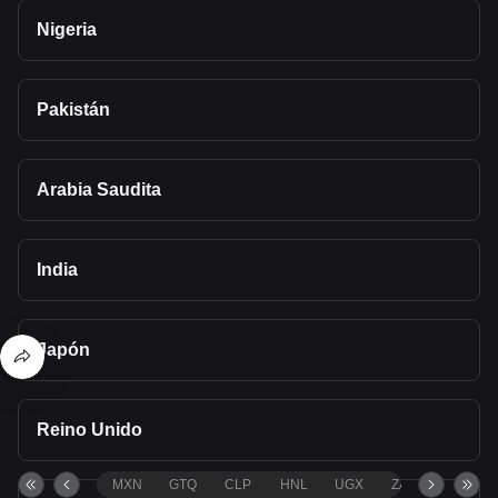
Nigeria
Pakistán
Arabia Saudita
India
Japón
Reino Unido
MXN
GTQ
CLP
HNL
UGX
ZAR
TND