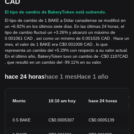
CAD
El tipo de cambio de BakeryToken está subiendo.
El tipo de cambio de 1 BAKE a Dólar canadiense se modificó en
un +6.82% en los últimos siete días. En las últimas 24 horas, el
tipo de cambio fluctuó un +3.26% y alcanzó un máximo de
0.001061 CAD , así como un mínimo de 0.001026 CAD . Hace un
mes, el valor de 1 BAKE era C$0.001008 CAD , lo que
representa un cambio del +5.29% con respecto a su valor actual.
En el último año, BakeryToken tuvo un cambio de
-
C$
0.1187
CAD
, que resultó en un cambio del -99.11% en su valor.
hace 24 horas
hace 1 mes
Hace 1 año
Ca
Monto
10:10 am hoy
hace 24 horas
24
0.5
BAKE
C$0.0005307
C$0.0005139
+3