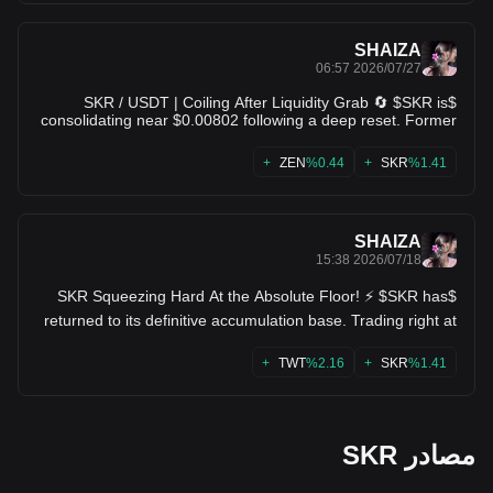
downward.
SHAIZA
2026/07/27 06:57
$SKR / USDT | Coiling After Liquidity Grab 🔄 $SKR is
consolidating near $0.00802 following a deep reset. Former
explosive buying interest (wicking up to $0.0223) proves
buyers step in heavily on dips. Range compression here
ZEN
%0.44+
SKR
%1.41+
signals an accumulation phase preparing for the next
impulse move! 🚀 $RUNE $ZEN
SHAIZA
2026/07/18 15:38
$SKR Squeezing Hard At the Absolute Floor! ⚡ $SKR has
returned to its definitive accumulation base. Trading right at
0.008095, the downside risk is completely minimized by the
historical structural floor. The chart has compressed heavily,
TWT
%2.16+
SKR
%1.41+
and on an asset with this structure, it only takes a small
spark of volume to ignite a rapid short squeeze back up to
test the 0.0090+ region. Keep an eye on this trigger it's
tightly wound. $ARPA $TWT
مصادر SKR