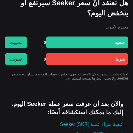
هل تعتقد أنّ سعر Seeker سيرتفع أو
ينخفض اليوم؟
مجموع الأصوات:
صعود
0
تصويت
هبوط
0
تصويت
تُحدّث بيانات التصويت كل 24 ساعة. فهي تعكس توقعات المجتمع بشأن توجه سعر
Seeker ولا يجب اعتبارها نصيحة استثمارية.
والآن بعد أن عرفت سعر عملة Seeker اليوم،
إليك ما يمكنك استكشافه أيضًا:
كيفية شراء عملة Seeker (SKR)