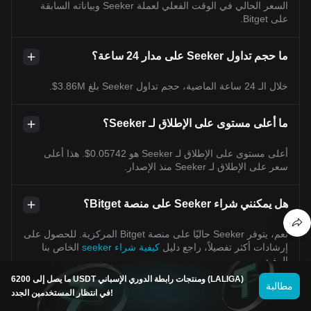
السعر الحالي في الوقت الفعلي لعملة Seeker وبياناته السابقة
على Bitget.
ما حجم تداول Seeker على مدار 24 ساعة؟
خلال الـ 24 ساعة الماضية، حجم تداول Seeker بلغ 3.86M$.
ما أعلى مستوى على الإطلاق لـ Seeker؟
أعلى مستوى على الإطلاق لـ Seeker هو 0.05742$. هذا أعلى
سعر على الإطلاق لـ Seeker منذ الإصدار.
هل يمكنني شراء Seeker على منصة Bitget؟
نعم، يتوفر Seeker حاليًا على منصة Bitget المركزية. للحصول على
إرشادات أكثر تفصيلاً، راجع دليل
كيفية شراء seeker
الخاص بنا
المفيد.
ما يصل إلى 6200 USDT ومنتجات رابطة الدوري الإسباني (LALIGA)
مطالبة
في انتظار المستخدمين الجدد!
هل يمكنني تحقيق دخل ثابت من الاستثمار في