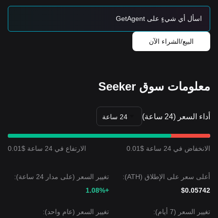
إذا انخفض Seeker إلى ما دون
$0.00420
، فإن مستوى الهدف
التالي هو
$0.00350
.
اسأل أي شيءٍ على GetAgent
إجماع السوق
يرى إجماع المحللين أنه رغم أن Seeker قد يواجه استمرار التذبذب
البيع/الشراء الآن
أو حركة جانبية في المدى القريب، فإن الاتجاه متوسط الأجل
سيظل
مستقرًا إلى صعودي
طالما بقي السعر فوق مستوى الدعم
الحاسم
$0.00420
.
معلومات سوق Seeker
أداء السعر (24 ساعة)
24 ساعة
الانخفاض في 24 ساعة $0.01
الارتفاع في 24 ساعة $0.01
أعلى سعر على الإطلاق (ATH):
تغيير السعر (على مدار 24 ساعة):
+1.08%
$0.05742
تغيير السعر (7 أيام):
تغيير السعر (عام واحد):