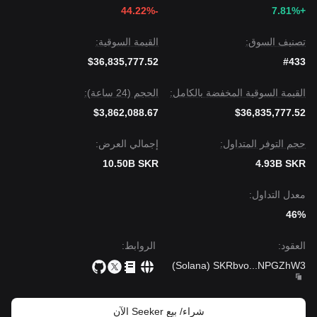
-44.22%
+7.81%
تصنيف السوق:
القيمة السوقية:
$36,835,777.52
#433
القيمة السوقية المخفضة بالكامل:
الحجم (24 ساعة):
$3,862,088.67
$36,835,777.52
حجم التوفر المتداول:
إجمالي العرض:
10.50B SKR
4.93B SKR
معدل التداول:
46%
العقود
:
الروابط
:
)
Solana
(
SKRbvo
...
NPGZhW3
شراء/ بيع Seeker الآن