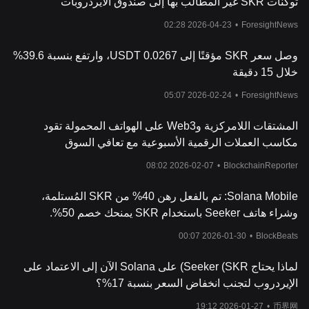
توكنات SKR غير المطالب بها إلى صندوق الايردروبات
المستقبلية.
2026-04-23 02:28
•
ForesightNews
وصل سعر SKR مؤقتًا إلى 0.0267 USDT، وارتفع بنسبة 39.6%
خلال 15 دقيقة
2026-02-24 05:07
•
ForesightNews
المشتقات اللامركزية وWeb3 على الهواتف المحمولة تقود
مكاسب العملات الرقمية الأسبوعية مع تعافي السوق
2026-02-07 08:02
•
BlockchainReporter
Solana Mobile: تم بالفعل رهن 40% من SKR المُستلمة،
وشراء هاتف Seeker باستخدام SKR يمنحك خصم 50%.
2026-01-30 00:07
•
BlockBeats
لماذا يحتاج Seeker (SKR) على Solana الآن إلى الاعتماد على
الإيردروب لتجنب انخفاض السعر بنسبة 17%؟
2026-01-27 19:12
•
币界网