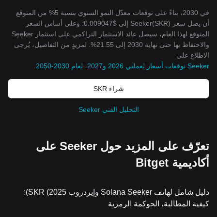
في 2030، بناءً على توقعات معدّل النمو السنوي بنسبة 5% من المتوقع
أن يصل سعر Seeker(SKR) إلى $0.009047؛ وعلى أساس السعر
المتوقع لهذا العام، سيصل عائد الاستثمار التراكمي على استثمار Seeker
والاحتفاظ بها حتى نهاية 2030 إلى 21.55%. لمزيدٍ من التفاصيل، يُرجى
الاطلاع على
Seeker توقعات أسعار لعملتي 2026 و2027، لعام 2030-2050
.
شراء SKR
التحليل الفني Seeker
تعرّف على المزيد حول Seeker على
أكاديمية Bitget
دليل شامل لهاتف Solana Seeker وإيردروب SKR (2025):
كيفية المطالبة، الحوكمة الرمزية