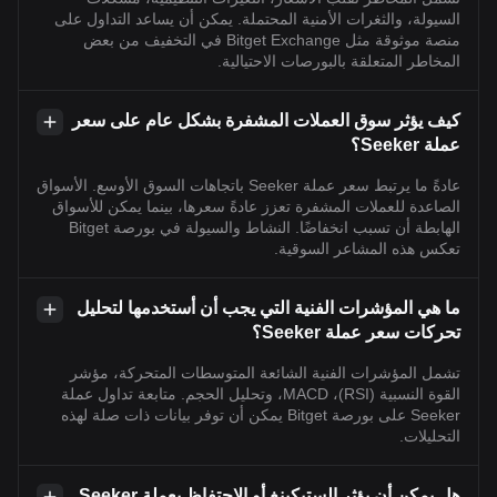
السيولة، والثغرات الأمنية المحتملة. يمكن أن يساعد التداول على
منصة موثوقة مثل Bitget Exchange في التخفيف من بعض
المخاطر المتعلقة بالبورصات الاحتيالية.
كيف يؤثر سوق العملات المشفرة بشكل عام على سعر
عملة Seeker؟
عادةً ما يرتبط سعر عملة Seeker باتجاهات السوق الأوسع. الأسواق
الصاعدة للعملات المشفرة تعزز عادةً سعرها، بينما يمكن للأسواق
الهابطة أن تسبب انخفاضًا. النشاط والسيولة في بورصة Bitget
تعكس هذه المشاعر السوقية.
ما هي المؤشرات الفنية التي يجب أن أستخدمها لتحليل
تحركات سعر عملة Seeker؟
تشمل المؤشرات الفنية الشائعة المتوسطات المتحركة، مؤشر
القوة النسبية (RSI)، MACD، وتحليل الحجم. متابعة تداول عملة
Seeker على بورصة Bitget يمكن أن توفر بيانات ذات صلة لهذه
التحليلات.
هل يمكن أن يؤثر الستيكينغ أو الاحتفاظ بعملة Seeker