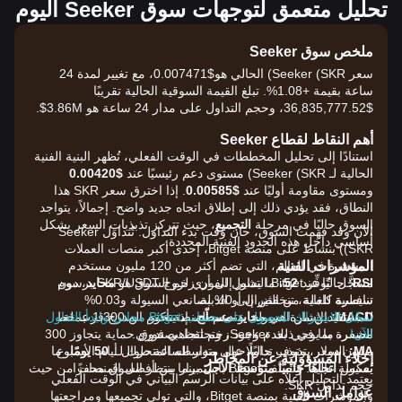
تحليل متعمق لتوجهات سوق Seeker اليوم
ملخص سوق Seeker
سعر Seeker (SKR) الحالي هو$0.007471، مع تغيير لمدة 24
ساعة بقيمة +1.08%. تبلغ القيمة السوقية الحالية تقريبًا
$36,835,777.52، وحجم التداول على مدار 24 ساعة هو 3.86M$.
أهم النقاط لقطاع Seeker
استنادًا إلى تحليل المخططات في الوقت الفعلي، تُظهر البنية الفنية
الحالية لـ Seeker (SKR) مستوى دعم رئيسيًا عند
$0.00420
ومستوى مقاومة أوليًا عند
$0.00585
. إذا اخترق سعر SKR هذا
النطاق، فقد يؤدي ذلك إلى إطلاق اتجاه جديد واضح. إجمالاً، يتواجد
السوق حاليًا في مرحلة
التجميع
، حيث تتركز تذبذبات السعر بشكل
الآن وقد فهمت السوق، حان وقت بدء التداول. تُتداوَل Seeker
أساسي داخل هذه الحدود الفنية المحددة.
(SKR) بنشاط على منصة Bitget، إحدى أكبر منصات العملات
المؤشرات الفنية
المشفرة في العالم، التي تضم أكثر من 120 مليون مستخدم
RSI:
حاليًا عند
52
، ما يشير إلى أن زخم السوق هو
محايد
، دون
مسجَّل. تُوفِّر Bitget التداول الفوري لزوج SKR/USDT برسوم
سيطرة كاملة من الثيران أو الدببة.
تنافسية للغاية، تنخفض إلى 0% لصانعي السيولة و0.03%
MACD:
الإشارة هي
محايد-مسطّح
للمستفيدين من السيولة. وتدعم المنصة أكثر من 1,300 عملة
، إذ يتحوم المدرج قرب خط
سجّل الاشتراك للحصول على حساب Bitget مجاني وابدأ التداول
الآن!
الصفر، ما يوحي بعدم وجود زخم اتجاهي فوري.
مشفرة بما في ذلك Seeker، وتحتفظ بصندوق حماية يتجاوز 300
MA:
السعر يتذبذب حاليًا حول متوسطه المتحرك لــ
50 يومًا
مليون دولار، وتوفر تداولًا على مدار الساعة طوال أيام الأسبوع
، ما
إخلاء المسؤولية عن المخاطر
يعكس
اتجاهًا جانبيًا متوسط الأجل
بينما ينتظر السوق محفزًا.
بسيولة عالية. وتُصنَّف Bitget باستمرار بين أفضل المنصات من حيث
يعتمد التحليل أعلاه على بيانات الرسم البياني في الوقت الفعلي
حجم تداول SKR.
عوامل السوق
والمؤشرات الفنية بمنصة Bitget، والتي تولى تجميعها ومراجعتها