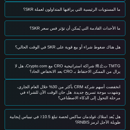
التالية:
المستثمرون المحافظون
ما المستويات الرئيسية التي يراقبها المتداولون لعملة SKR؟
• انتظر تراجع سعر SKR إلى مستوى دعم
$0.00420
لبناء مركز
على دفعات.
• بدلاً من ذلك، انتظر إغلاقًا يوميًا مؤكدًا فوق مقاومة
$0.00585
قبل
ما الأحداث القادمة التي يُمكن أن تؤثر فس سعر SKR؟
الدخول عقب إعادة الاختبار.
مستثمرو الاتجاه
• إذا اخترق السعر مقاومة
$0.00585
، فقد يتشكل اتجاه صعودي
هل هناك ضغوط شراء أو بيع قوية على SKR في الوقت الحالي؟
جديد. يُقدَّر هدف السعر التالي عند
$0.00720
.
• استخدم أوامر وقف الخسارة المتحركة لحماية الأرباح خلال مرحلة
الاختراق.
المستثمرون على المدى الطويل
TMTG ت终止 شراكة استراتيجية CRO مع Crypto.com، هل لا
• طالما يحافظ السوق على بنيته فوق دعم
$0.00380
على مستوى
يزال من الممكن الاحتفاظ بـ CRO بعد الانخفاض الحاد؟
أوسع، يظل التوقع المتوسط إلى الطويل الأجل إيجابيًا للتجميع.
ملخص الاتجاهات
انخفضت أسهم شركة CRM بأكثر من 30% خلال العام الجاري،
رؤى السوق
وشهدت موجة تسريح جديدة. هل حان الوقت الآن للشراء في
من منظور قصير الأجل، أظهر Seeker بنية سعرية
ضمن نطاق
مرحلة التحول إلى الذكاء الاصطناعي؟
خلال الأيام السبعة الماضية، وكانت معنويات السوق عمومًا
محايدة
إلى حذرة
. يعمل السوق حاليًا على امتصاص المعروض داخل الممر
الفني المحدد.
آفاق السوق
هل يُعد امتلاك غولدمان ساكس لحصة تبلغ 10.5٪ في نيبياس إيجابية
إذا اخترق Seeker أعلى
$0.00585
، فإن مستوى الهدف التالي هو
طويلة الأجل لرمز RNBIS؟
.
$0.00720