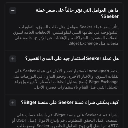
ما هي العوامل التي تؤثر حالياً على سعر عملة
Seeker؟
يتأثر سعر عملة Seeker بعوامل مثل طلب السوق، التطورات
التكنولوجية في نظامها البيئي للبلوكتشين، الاتجاهات العامة لسوق
العملات المشفرة، الشراكات، والإعلانات عن الإدراج، خاصة على
منصات مثل Bitget Exchange.
هل عملة Seeker استثمار جيد على المدى القصير؟
يعتمد потенциал الاستثمار قصير الأجل في عملة Seeker على
تقلبات السوق، والأخبار الأخيرة، وحجم التداول في البورصات مثل
Bitget Exchange. يُنصح بتحليل اتجاهات الأسعار الأخيرة وإجراء
التحليل الفني قبل القيام بالاستثمارات قصيرة الأجل.
كيف يمكنني شراء عملة Seeker على منصة Bitget؟
لشراء عملة Seeker على منصة Bitget، قم بإنشاء حساب على
المنصة، أكمل التحقق المطلوب، قم بإيداع الأموال (مثل USDT أو
BTC)، ثم انتقل إلى زوج التداول الخاص بـ Seeker لوضع طلب