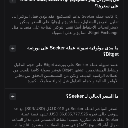
على سعرها؟
إذا كانت عملة Seeker تدعم الستيكينغ، فقد يؤدي قفل التوكنز إلى
تقليل العرض المتداول، مما قد يؤثر إيجابيًا على السعر. يمكن
لاستراتيجيات الاحتفاظ أيضًا تقييد التوكنز المتاحة على منصات مثل
Bitget Exchange، مما يؤثر على السيولة.
ما مدى موثوقية سيولة عملة Seeker على بورصة
Bitget؟
تعتمد سيولة عملة Seeker على بورصة Bitget على حجم التداول
ونشاط المستخدمين. تشتهر Bitget بتوفير سيولة كافية للعديد من
العملات الرقمية البديلة، ولكن من المستحسن التحقق من دفاتر
الأوامر الحالية وأحجام التداول قبل إجراء معاملات كبيرة.
ما السعر الحالي لـ Seeker؟
السعر المباشر لعملة Seeker هو $0.01 لكل (SKR/USD) مع حد
سوقي حالي قدره $36,835,777.52 USD. تشهد قيمة عملة
Seeker لتقلبات متكررة بسبب النشاط المستمر على مدار الساعة
طوال أيام الأسبوع (24/7) في سوق العملات المشفرة. تُتاح بيانات