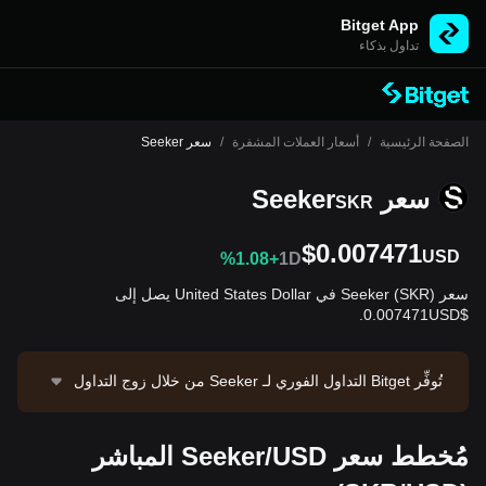
Bitget App
تداول بذكاء
الصفحة الرئيسية
/
أسعار العملات المشفرة
/
سعر Seeker
سعر Seeker
SKR
$0.007471
USD
%1.08+
1D
سعر Seeker (SKR) في United States Dollar يصل إلى
$0.007471USD.
تُوفِّر Bitget التداول الفوري لـ Seeker من خلال زوج التداول
SKR/USDT. السعر الحالي لـ SKR/USDT هو 0.007472، بح
جم تداول يبلغ $49,942.4 خلال 24 ساعة. تبلغ القيمة السوقي
مُخطط سعر Seeker/USD المباشر
ة لـ Seeker حوالي $36,835,777.52، وإمداد متداوَل قدره
4.93B SKR. مصدر البيانات: منصة Bitget. تاريخ آخر تحديث: