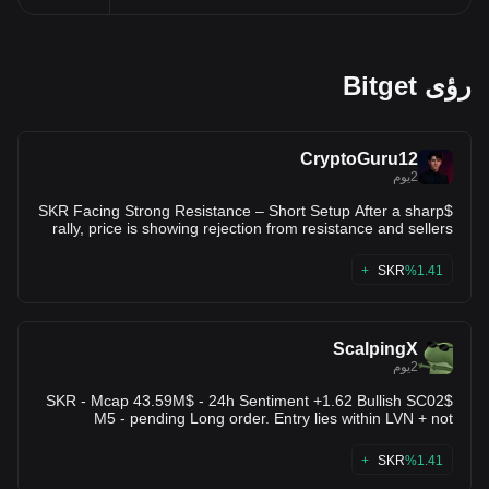
رؤى Bitget
CryptoGuru12
2يوم
$SKR Facing Strong Resistance – Short Setup After a sharp
rally, price is showing rejection from resistance and sellers
are gaining control. A continuation lower is likely if the
current support breaks. Entry: 0.00825 – 0.00835 TP1:
SKR
%1.41+
0.00795 TP2: 0.00740 TP3: 0.00680 SL: 0.00925 Sell and
Trade $SKR
ScalpingX
2يوم
$SKR - Mcap 43.59M$ - 24h Sentiment +1.62 Bullish SC02
M5 - pending Long order. Entry lies within LVN + not
affected by any weak zone, the current support zone is
around 5.10% wide. The uptrend has lasted 9 hours 25
SKR
%1.41+
minutes, with the largest recorded price increase at 40.82%.
If price loses this support zone, the trend will likely reverse