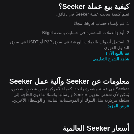
كيفية بيع عملة Seeker؟
تعلم كيفية سحب عملة Seeker في دقائق.
1. قم بإنشاء حساب Bitget مجانًا.
2. أودع العملات المشفرة في حسابك بمنصة Bitget.
3. استبدل أصولك بالعملات الورقية في سوق P2P أو USDT في سوق
التداول الفوري.
قم بالبيع الآن!
شاهد الشرح التعليمي
معلومات عن Seeker وآلية عمل Seeker
Seeker هي عملة مشفرة رائجة. كعملة لامركزية من شخصٍ لشخص،
يُمكن لأي شخص تخزين Seeker وإرسالها واستلامها دون الحاجة إلى
سلطة مركزية مثل البنوك أو المؤسسات المالية أو الوسطاء الآخرين.
عرض المزيد
أسعار Seeker العالمية