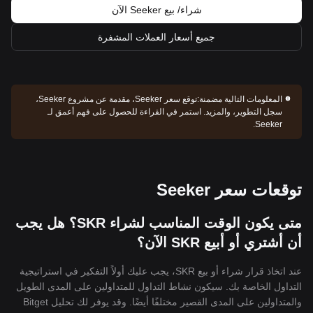
شراء/ بيع Seeker الآن
جميع أسعار العملات المشفرة
المعلومات التالية مضمنة:
توقع سعر Seeker، مقدمة عن مشروع Seeker،
سجل التطوير، والمزيد. استمر في القراءة للحصول على فهم أعمق لـ
Seeker.
توقعات سعر Seeker
متى يكون الوقت المناسب لشراء SKR؟ هل يجب
أن أشتري أو أبيع SKR الآن؟
عند اتخاذ قرار شراء أو بيع SKR، يجب عليك أولاً التفكير في استراتيجية
التداول الخاصة بك. سيكون نشاط التداول للمتداولين على المدى الطويل
والمتداولين على المدى القصير مختلفًا أيضًا. وقد يوفر لك تحليل Bitget