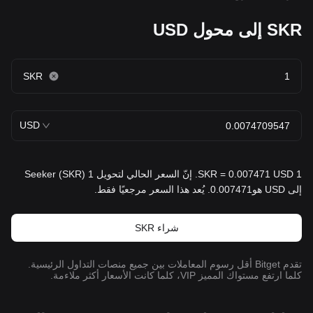
SKR إلى محول USD
SKR
USD
1 SKR = 0.007471 USD. إنّ السعر الحالي لتحويل 1 Seeker (SKR)
إلى USD هو0.007471. يُعد هذا السعر مرجعيًا فقط.
شراء SKR
تقدم Bitget أقل رسوم المعاملات بين جميع منصات التداول الرئيسية.
كلما ارتفع مستواك المميز VIP، كلما كانت الأسعار أكثر ملاءمة.