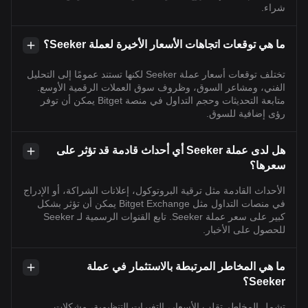
شراء.
ما هي توقعات اتجاهات الأسعار الأخيرة لعملة Seeker؟
تختلف توقعات أسعار عملة Seeker لكنها تستند عمومًا إلى التحليل
الفني، ومشاعر السوق، وظروف سوق العملات الرقمية الأوسع.
متابعة التحديثات وحجم التداول في منصة Bitget يمكن أن توفر
رؤى إضافية للسوق.
هل لدى عملة Seeker أي أحداث قادمة قد تؤثر على
سعرها؟
الأحداث القادمة مثل ترقية البروتوكول، إعلانات الشراكة، أو الإدراج
في منصات التداول مثل Bitget Exchange يمكن أن تؤثر بشكل
كبير على سعر عملة Seeker. تابع القنوات الرسمية لـ Seeker
للحصول على الأخبار.
ما هي المخاطر المرتبطة بالاستثمار في عملة
Seeker؟
تشمل المخاطر تقلب الأسعار، التغيرات التنظيمية، مشكلات