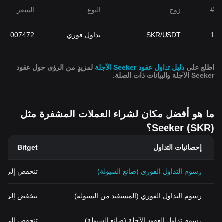
#
زوج
النوع
السعر
1
SKR/USDT
تداول فوري
0.007472
اطلع على
دليل تداول عقود Seeker الآجلة
لمزيدٍ من الرؤى حول عقود
Seeker الآجلة والبيانات ذات الصلة.
ما هو أفضل مكان لشراء العملات المشفرة مثل
Seeker (SKR)؟
إحصائيات التداول
Bitget
رسوم التداول الفوري (صانع السيولة)
تنخفض إلى 0%
رسوم التداول الفوري (المستفيد من السيولة)
تنخفض إلى 0.03% (0.024% باستخدام BGB)
رسوم تداول العقود الآجلة (صانع السيولة)
تنخفض إلى 0%