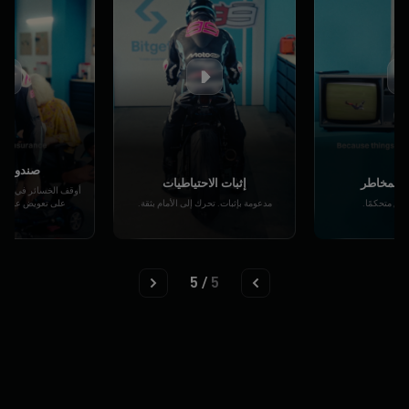
صندوق ال
 المخاطر
إثبات الاحتياطيات
أوقف الخسائر في الو
. ابق متحكمًا.
مدعومة بإثبات. تحرك إلى الأمام بثقة.
على تعويض عندما ي
5
/
5