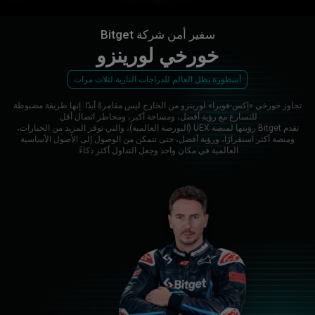
سفير أمن شركة Bitget
خورخي لورينزو
أسطورة بطل العالم للدراجات النارية لثلاث مرات
تجاوز خورخي «إكس-فويرا» لورينزو من الخارج ليس مقامرةً أبدًا. إنها طريقة مضبوطة
للتسارع مع رؤية أفضل، ومساحة أكبر، ومخاطر اتصال أقل.
تقدم Bitget رؤيتها لمنصة UEX (البورصة العالمية)، والتي توفر المزيد من الخيارات،
ومنصة أكثر استقرارًا، ورؤية أفضل، حتى تتمكن من الوصول إلى الأصول الأساسية
العالمية في مكان واحد وجعل التداول أكثر ذكاءً.