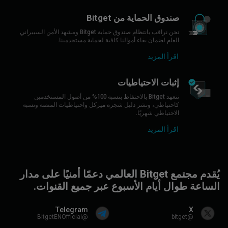
صندوق الحماية من Bitget
نحن نراقب بانتظام صندوق حماية Bitget ومشهد الأمن السيبراني
العام لضمان بقاء أموالنا كافية لحماية مستخدمينا.
اقرأ المزيد
إثبات الاحتياطيات
تتعهد Bitget بالاحتفاظ بنسبة 100% من أصول المستخدمين
كاحتياطي، ونشر دليل شجرة ميركل واحتياطيات المنصة ونسبة
الاحتياطي شهريًا.
اقرأ المزيد
يُقدم مجتمع Bitget العالمي دعمًا أمنيًا على مدار
الساعة طوال أيام الأسبوع عبر جميع القنوات.
Telegram
X
@BitgetENOfficial
@bitget