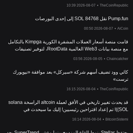
2026-08-07 10:39
•
TheCoinRepublic
Pump.fun نقل 84768 SOL إلى إحدى البورصات
2026-08-07 00:50
•
AiCoin
قامت منصة أسعار العملات المشفرة الكورية Kimpga بالتكامل
مع منصة بيانات Web3 العالمية RootData، لتوفير تصنيفات
الشعبية ونمو المشاريع الخاصة بكل رمز.
2026-08-05 03:56
•
Chaincatcher
كاثي وود تضيف أسهم شركة «سيركل» بعد موافقة «نيويورك
ترست»
2026-08-04 16:15
•
TheCoinRepublic
قد يحدث تغيير تاريخي في الأفق لعملة altcoin الراسخة solana
(SOL)! تم إعداد اقتراحين رئيسيين! إليك ما سيحدث في
المستقبل
2026-08-04 16:14
•
BitcoinSistemi
يحتفظ Stellar بنمط القاع المزدوج بينما مؤشر SuperTrend يحد