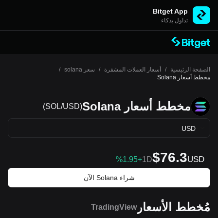
Bitget App
تداول بذكاء
الصفحة الرئيسية
/
أسعار العملات المشفرة
/
سعر solana
/
مخطط أسعار Solana
مخطط أسعار Solana
(SOL/USD)
USD
$76.3
USD
%1.95+
1D
شراء Solana الآن
مُخطط الأسعار
TradingView