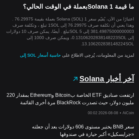
ما قيمة 1 Solanaبعملة في الوقت الحالي؟
اعتبارًا من الآن، يُقيّم سعر 1 Solana (SOL) بعملة بقيمة 76.29975 .
وهذا يعني أن تكلفة صرف 76.29975 إلى 1SOL تبلغ ، وتكلفة صرف
381.49875000000003 إلى 5 SOLتبلغ . أيضًا، يمكن صرف 10 دولارات
إلى 0.13106202838148223SOL، ويمكن صرف 1000 إلى
13.106202838148224SOL.
لمزيد من المعلومات، يُرجى الاطلاع على
حاسبة أسعار SOL إلى
آخر أخبار Solana
ارتفعت صناديق ETF الخاصة بBitcoin وEthereum بمقدار 220
مليون دولار، حيث تصدرت BlackRock مرة أخرى القائمة
2026-08-08 00:02
•
AiCoin
سعر BNB يختبر مستوى 606 دولارات بعد أن جعلته
«جرايسكيل» أكبر حيازة في صندوقها