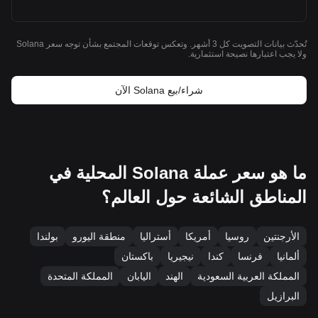
تُحدّث بيانات التصويت كل 3 أشهر. وتعكس توقعات المجتمع بشأن توجه سعر Solana
ولا يجب اعتبارها نصيحة استثمارية.
شراء/بيع Solana الآن
ما هو سعر عملة Solana المحلية في
المناطق الشائعة حول العالم؟
الأرجنتين
روسيا
أمريكا
أستراليا
منطقة اليورو
بولندا
ألمانيا
فرنسا
كندا
نيجيريا
باكستان
المملكة العربية السعودية
الهند
اليابان
المملكة المتحدة
البرازيل