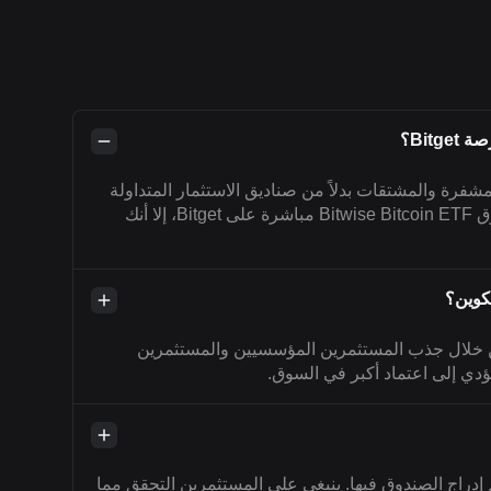
عملات المشفرة والمشتقات بدلاً من صناديق الاستثمار المتداولة
التقليدية. على الرغم من أنك قد لا تتمكن من تداول صندوق Bitwise Bitcoin ETF مباشرة على Bitget، إلا أنك
ن خلال جذب المستثمرين المؤسسيين والمستثمرين
يؤدي إلى اعتماد أكبر في السوق.
تم إدراج الصندوق فيها. ينبغي على المستثمرين التحقق مما