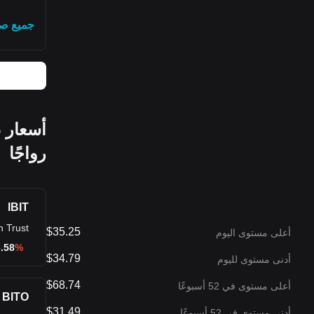
جميع صن
أسعار ص
رواجًا
IBIT
n Trust
$35.25
أعلى مستوى اليوم
.58
%-0.17
$34.79
أدنى مستوى لليوم
$68.74
أعلى مستوى في 52 أسبوعًا
BITO
$31.49
أدنى مستوى في 52 أسبوعًا