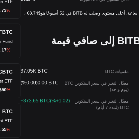
in ETF
.73
%-0.04
أحدث سعر BITB هو $35.05 ، مع تغيير بنسبة %-0.38 في آخر 24 ساعة. أعلى مستوى وصلت له BITB في 52 أسبوعًا هو$68.74 ،
FBTC
نسبة الزيادة/الخصم اليوم لـ BITB إلى صافي قيمة
in Fund
.17
%-0.25
37.05K BTC
مقتنيات BTC
GBTC
ust ETF
(
%0.00
)
0.00 BTC
معدّل التغير في سعر البيتكوين BTC
(يوم واحد)
$
50
%-0.19
+373.65 BTC
(
%+1.02
)
معدّل التغير في سعر البيتكوين
BTC (لمدة 7 أيام)
BTC
ust ETF
.55
%-0.12