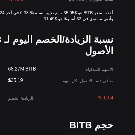
وأدنى مستوى في 52 أسبوعًا هو $31.49 .
الأصول
68.27M BITB
الأسهم المتداولة
$35.19
صافي قيمة الأصول لكل سهم
%-0.04
الزيادة/ الخصم
حجم BITB