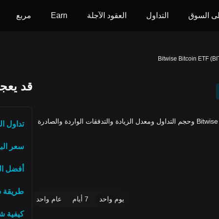
ى السوق
التداول
العقود الآجلة
Earn
مربع
Bitwise Bitcoin ETF (BI
قد يعجب
تعرف على المزيد حول أداء أسعار (BITB) الخاصة بـ Bitwise Bitcoin ETF وحجم التداول ومعدل الزيادة والتدفقات الواردة والصادرة
تداول ال
سعر الب
أفضل ال
طريقة شرا
يوم واحد
7 أيام
عام واحد
كيفية ش