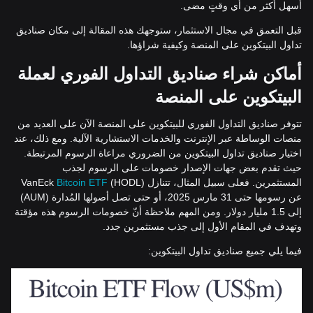
أسهل أكثر من أي وقتٍ مضى.
قبل التعمق في مجال الاستثمار، ستوجهك هذه المقالة إلى مكان صناديق
تداول البيتكوين على المنصة وكيفية شراؤها.
أماكن شراء صناديق التداول الفوري لعملة
البيتكوين على المنصة
تتوفر صناديق التداول الفوري للبيتكوين على المنصة الآن على العديد من
منصات الوساطة عبر الإنترنت والخدمات الاستشارية الآلية. ومع ذلك، عند
اختيار صناديق تداول البيتكوين من الضروري مراعاة الرسوم المرتبطة.
حيث تقدم بعض جهات الإصدار خصومات على الرسوم لجذب
المستثمرين. فعلى سبيل المثال، تتنازل VanEck
(HODL)
Bitcoin ETF
عن رسومها حتى 31 مارس 2025، أو حتى تصل أصولها المُدارة (AUM)
إلى 1.5 مليار دولار. ومن المهم ملاحظة أنّ خصومات الرسوم هذه مؤقتة
وتهدف في المقام الأول إلى جذب مستثمرين جدد.
فيما يلي جميع صناديق تداول البيتكوين: