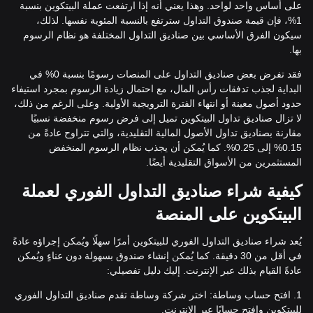
على أساس واحد لواحد. وهذا يعني أنه إذا ارتفعت عملة البيتكوين بنسبة
1%، فإن قيمة صندوق التداول سترتفع بالنسبة المئوية نفسها. لذلك،
سيكون الفرق الأساسي بين صناديق التداول المختلفة هو نظام الرسوم
بها.
فقد تفرض بعض صناديق التداول على المنصات رسومًا بنسبة 0% في
البداية لجذب تدفقات رأس المال، مع احتمال زيادة الرسوم بمجرد استيفاء
حدود أصول معينة أو انتهاء الفترة الترويجية الأولية. وعلى الرغم من ذلك،
لا تزال صناديق تداول البيتكوين تميل إلى فرض رسوم منخفضة نسبيًا
مقارنة بصناديق تداول الأصول المالية التقليدية، والتي تتراوح عادةً من
0.15% إلى 0.25%. كما يُمكن أن يجذب نظام الرسوم المنخفض
المستثمرين من الأسواق التقليدية أيضًا.
كيفية شراء صناديق التداول الفوري لعملة
البيتكوين على المنصة
يُعد شراء صناديق التداول الفوري للبيتكوين أمرًا سهلًا ويُمكن إجراؤه عادةً
في أقل من 30 دقيقة. كما يُمكن إنشاء صندوق بسهولة دون عناءٍ ويُمكن
عادةً القيام بذلك عبر الإنترنت. إليك دليل تفصيلي:
1. افتح حساب وساطة: اختر شركة وساطة تقدم صناديق التداول الفوري
للبيتكوين وافتح حسابًا عبر الإنترنت.