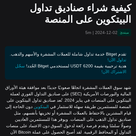
كيفية شراء صناديق تداول
البيتكوين على المنصة
5m
|
2024-12-02
مبتدئ
تقدم Bitget خدمة تداول شاملة للعملات المشفرة والأسهم والذهب.
تداول الآن!
هدية ترحيبية بقيمة 6200 USDT لمستخدمي Bitget الجُدد!
سجّل
الاشتراك الآن!
شهد سوق العملات المشفرة اتجاهًا صعوديًا جديدًا بعد موافقة هيئة الأوراق
المالية والبورصات الأمريكية (SEC) على صناديق التداول الفوري لعملة
البيتكوين على المنصات في يناير 2024. تُعد صناديق تداول البيتكوين على
المنصة للمستثمرين طريقة سهلة للاستثمار في
البيتكوين
دون الحاجة إلى
قيام المشترين بالاحتفاظ بالعملات المشفرة أو تخزينها بأنفسهم، مثل
صناديق تداول الذهب على المنصات. ويوفر هذا للمستثمرين العاديين
وصولًا سلسًا ويقدم فرصة رائعة لدخول السوق دون الاعتماد على منصات
التداول أو المحافظ الرقمية. لقد أصبح الحصول على عملة Bitcoin الآن