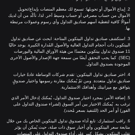
2. إيداع الأموال أو تحويلها: تسمح لك معظم المنصات بإيداع/تحويل
الأموال من حساب مصرفي أو حساب وسيط آخر. لذا، تأكّد من أن لديك
أموالًا كافية لتغطية أسهم صناديق التداول وأي رسوم وعمولات مرتبطة
بها.
3. استكشف صناديق تداول البيتكوين المتاحة: ابحث عن صناديق تداول
البيتكوين ذات أحجام التداول العالية والأصول المُدارة الكبيرة. يوجد حاليًا
11 صندوق تداول بيتكوين معتمدًا من هيئة الأوراق المالية والبورصات
(SEC). كما يجب التحقق أيضًا من سمعة جهة الإصدار والأصول الأخرى
الموجودة بصندوق التداول.
4. اختر صناديق تداول البيتكوين: تقدم شركات الوساطة عادةً خيارات
صناديق تداول متعددة. ومن ثمّ يُمكنك مقارنة رسومها واختيار صندوقٍ
يتوافق مع ميزانيتك وأهدافك الاستثمارية.
5. إضافة الأمر: بمجرد اختيار صندوق التداول، يُمكنك إدخال الأمر الذي
ترغب به. يُمكنك الاختيار بين أمر السوق (لشراء صندوق التداول على
الفور) أو أمر الحد (للتنفيذ بسعر مُحدد).
6. راقب استثمارك: تابع أداء صندوق تداول البيتكوين الخاص بك من خلال
متابعة سعر البيتكوين وأي أخبار سوق ذات صلة، حيث يُمكن أن يؤثر
تقلب البيتكوين بشكل كبير على أداء صندوق التداول على المنصات.