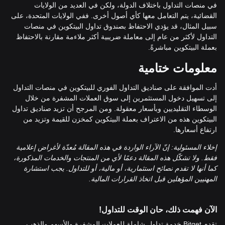
في منصات التداول باختلاف الدولة، ولكن في العديد من الولايات
القضائية، يتم التعامل معها كأي أصول أخرى. ففي الولايات المتحدة، على
سبيل المثال، قد يؤدي الاحتفاظ بصندوق تداول البيتكوين في منصات
التداول لأكثر من عام إلى معاملة ضريبية أكثر ملاءمة مقارنة بالاحتفاظ
بعملة البيتكوين مباشرةً.
معلومات ختامية
أدت الموافقة على صناديق التداول الفوري للبيتكوين في منصات التداول
إلى تسهيل دخول المستثمرين إلى سوق العملات المشفرة من خلال
الوسطاء التقليديين وبأسعار معقولة. ومن المرجح أن تزيد صناديق تداول
البيتكوين هذه من الاعتراف بعملة البيتكوين كمخزن للقيمة وتزيد من
ارتفاع أسعارها.
إخلاء المسئولية: إنّ الآراء الواردة في هذه المقالة مُعدّة لأغراض إعلامية
فقط. ولا تشكّل هذه المقالة دعمًا لأي من المنتجات والخدمات المذكورة،
كما أنها لا تقدم نصائح استثمارية، أو مالية، أو للتداول. يجب استشارة
المهنيين المؤهلين قبل اتخاذ القرارات المالية.
الآن فهمت ذلك، حان الوقت للتداول!
تقدم Bitget خدمة تداول شاملة للعملات المشفرة والأسهم والذهب.