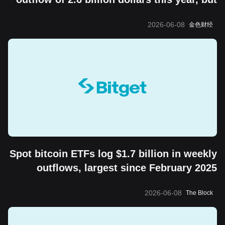
the "boring cycle" does not change its
2026-06-08
金色财经
long-term value storage attribute
Spot bitcoin ETFs log $1.7 billion in weekly
outflows, largest since February 2025
2026-06-08
The Block