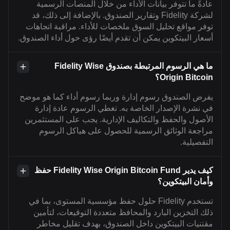
عادةً ما تتوفر بيانات الأداء من خلال المنصات الرسمية
لشركة Fidelity وتقارير الصندوق. بالإضافة إلى ذلك، قد
توفر مواقع تحليل السوق ملخصات للأداء. مراقبة اتجاهات
أسعار البيتكوين يمكن أن تقدم أيضًا رؤى حول أداء الصندوق.
ما هي الرسوم المرتبطة بصندوق Fidelity Wise
Origin Bitcoin؟
يفرض الصندوق رسوم إدارة وربما رسوم أداء كما هو موضح
في نشرة الإصدار الخاصة به. تغطي الرسوم عادة إدارة
الأصول والحفظ والتكاليف الإدارية. يجب على المستثمرين
مراجعة الوثائق الرسمية للحصول على هياكل الرسوم
التفصيلية.
كيف يدير Fidelity Wise Origin Bitcoin Fund حفظ
وأمان البيتكوين؟
تستخدم Fidelity حلول حفظ مؤسسية المستوى، بما في
ذلك التخزين البارد والمحافظ متعددة التوقيعات، لتأمين
مقتنيات البيتكوين داخل الصندوق، بهدف تقليل مخاطر