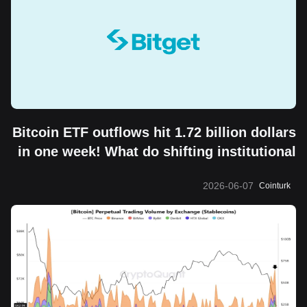
Bitcoin ETF outflows hit 1.72 billion dollars
in one week! What do shifting institutional
moves mean?
2026-06-07
Cointurk