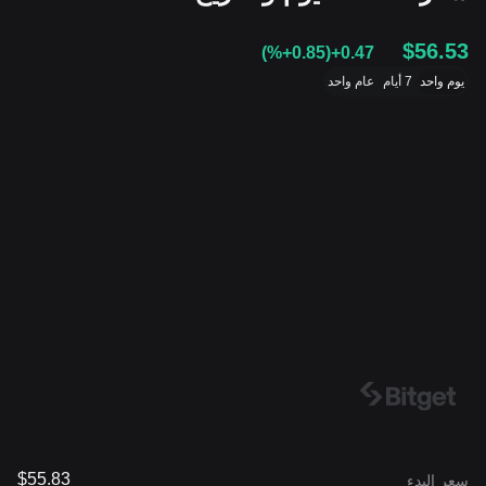
$56.53
(
%+0.85
)
+0.47
يوم واحد
7 أيام
عام واحد
$55.83
سعر البدء