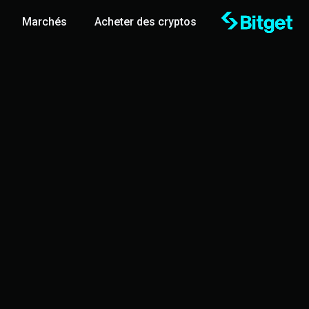
Marchés
Acheter des cryptos
get TraderPro
تحدي 10,000 USDT: احصل على حساب حقيقي بأموال تداول تصل إلى 10 ضعف!
انضم إلى العرض الترويجي
اربح 500 USDT