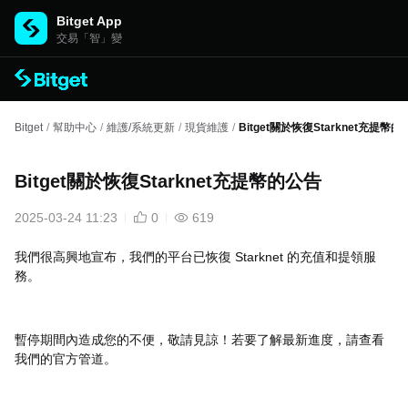
Bitget App
交易「智」變
Bitget
/
幫助中心
/
維護/系統更新
/
現貨維護
/
Bitget關於恢復Starknet充提幣
Bitget關於恢復Starknet充提幣的公告
2025-03-24 11:23
0
619
我們很高興地宣布，我們的平台已恢復 Starknet 的充值和提領服
務。
暫停期間內造成您的不便，敬請見諒！若要了解最新進度，請查看
我們的官方管道。