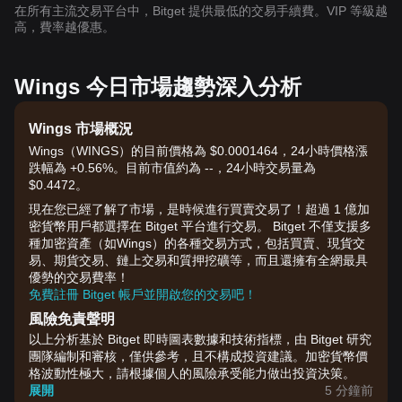
在所有主流交易平台中，Bitget 提供最低的交易手續費。VIP 等級越
高，費率越優惠。
Wings 今日市場趨勢深入分析
Wings 市場概況
Wings（WINGS）的目前價格為 $0.0001464，24小時價格漲
跌幅為 +0.56%。目前市值約為 --，24小時交易量為
$0.4472。
現在您已經了解了市場，是時候進行買賣交易了！超過 1 億加
密貨幣用戶都選擇在 Bitget 平台進行交易。 Bitget 不僅支援多
種加密資產（如Wings）的各種交易方式，包括買賣、現貨交
易、期貨交易、鏈上交易和質押挖礦等，而且還擁有全網最具
優勢的交易費率！
免費註冊 Bitget 帳戶並開啟您的交易吧！
風險免責聲明
以上分析基於 Bitget 即時圖表數據和技術指標，由 Bitget 研究
團隊編制和審核，僅供參考，且不構成投資建議。加密貨幣價
格波動性極大，請根據個人的風險承受能力做出投資決策。
展開
5 分鐘前