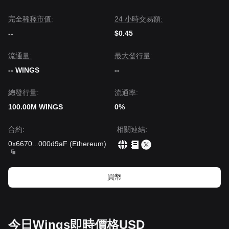
完全稀釋市值:
24 小時交易額:
--
$0.45
流通量:
‌最大發行量:
-- WINGS
--
總發行量:
流通率:
100.00M WINGS
0%
合約
:
相關連結
:
0x6670
...
000d9aF
(
Ethereum
)
買幣
今日Wings即時價格USD