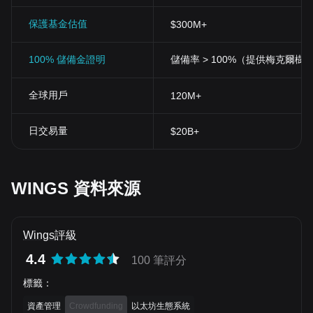
保護基金估值
$300M+
100% 儲備金證明
儲備率 > 100%（提供梅克爾樹
全球用戶
120M+
日交易量
$20B+
WINGS 資料來源
Wings評級
4.4
100 筆評分
標籤
：
資產管理
Crowdfunding
以太坊生態系統