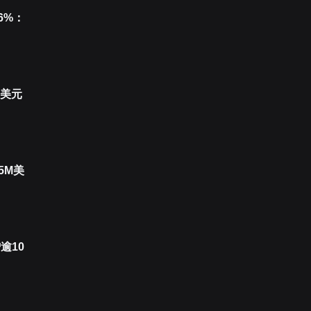
6%：
M美元
5M美
逾10