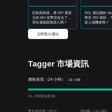
• 或者，尋找在
$0.00000000041
附近形成穩定基礎
趨勢投資者
• 如果價格突破
$0.00000000058
阻力位，可能會出
巨鯨割肉後，將 697 萬美
SOL 測試網的 Slot
長期投資者
元的 MU 從幣安提走了，
降至 350 毫秒，7
• 只要市場保持在關鍵的
$0.00000000035
水平之上
現在還能跟風買入嗎？
是入場機會嗎？
趨勢總結
市場洞察
立即買入/賣出
從短期來看，Tagger 過去 7 天展現了
橫盤/區間震盪
前，價格在
$0.00000000041
支撐位和
$0.000000
市場展望
• 如果 TAG 突破
$0.00000000058
，下一個目標位
• 如果 TAG 跌破
$0.00000000041
，下一個下行目
Tagger 市場資訊
市場共識
分析師們的普遍共識是，雖然 Tagger 在近期
中期趨勢可能仍保持
中性偏多
。
價格表現（24 小時）
24 小時
24 小時最低價 $0
歷史最高價（ATH）:
漲跌幅（24 小時）: