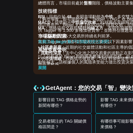
總體而言，市場目前處於
盤整
階段，價格波動主要
技術指標
RSI：
目前位於
48
，表明市場動能為
中性
，多空雙
了解市場後，即可開始交易。Tagger（TAG）在 Bit
MACD：
信號顯示
中性偏空收斂
，柱狀圖在零線附
億註冊用戶。Bitget 支援 TAG/USDT 現貨交
MA：
價格目前交易於
50日均線下方
，表明中期趨勢
供 Tagger 等 1,300 多種加密貨幣，並維持估值
市場驅動因素
TAG 交易量在各大交易所持續名列前茅。
當前 Tagger 的價格和市場表現主要受以下因素影
免費註冊 Bitget 帳戶並開啟您的交易吧！
•
社區參與度：
近期的社交媒體活動和社區主導的倡
風險免責聲明
•
流動性深度：
去中心化池之間交易量的波動正在影
以上分析基於 Bitget 即時圖表數據和技術指標，
•
小市值情緒：
作為低市值資產，TAG 對加密貨幣市場
動性極大，請根據個人的風險承受能力做出投資決
持高度敏感。
展開
交易信號
基於當前的技術結構和市場動能，提供以下參考策
潛在買入區間
GetAgent：您的交易「智」變
• 如果 TAG 價格接近
$0.00000000041
並出現反轉
• 如果價格突破
$0.00000000058
並伴隨交易量顯著
影響目前 TAG 價格走勢的
影響 TAG 未來
風險情景
新聞有哪些？
有哪些？
• 如果 TAG 價格收盤跌破
$0.00000000038
水平，
買入策略
基於當前市場結構，建議以下策略：
交易者關注的 TAG 關鍵價
有哪些事可能影響 
保守型投資者
格區間是？
來價格？
• 等待 TAG 價格成功突破並穩固在
$0.0000000005