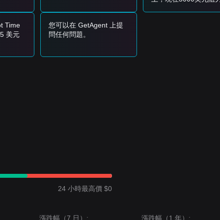
且賣方壓力減少的時機。
能突破嗎？
現新的看漲趨勢。下一個目標價預計為
$0.00000000075
。
 Time
您可以在 GetAgent 上提
5 美元
問任何問題。
，長期結構保持完整，具備潛在復甦條件。
的價格結構。由於交易員在等待決定性的突破，市場情緒整體上
謹慎
。目
00058
阻力位之間震盪。
是
$0.00000000075
。
標是
$0.00000000032
。
可能經歷持續的波動或盤整，但只要它維持在關鍵支撐位
$0.00000000041
之
24 小時最高價 $0
漲跌幅（7 日）:
漲跌幅（1 年）: