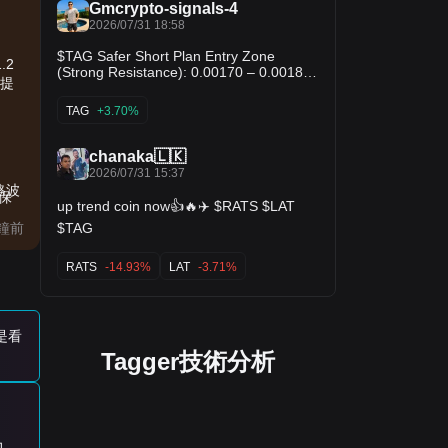
Gmcrypto-signals-4
2026/07/31 18:58
$TAG Safer Short Plan Entry Zone
.2
(Strong Resistance): 0.00170 – 0.00185
台提
Higher probability area if price continues
to rally. Stop Loss: Above 0.0022 Take
TAG
+3.70%
Profit Targets: TP1: 0.00130 TP2:
0.00115 TP3: 0.00098
chanaka🇱🇰
2026/07/31 15:37
格波
）保
up trend coin now👍🔥✈️ $RATS $LAT
$TAG
分鐘前
RATS
-14.93%
LAT
-3.71%
是看
Tagger技術分析
力位