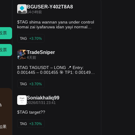
BGUSER-Y402T8A8
14小時前
$TAG shima wannan yana under control
komai zai iyafaruwa idan yayi normal
congratulations holders
投票
TAG
+3.70%
投票
TradeSniper
4天前
$TAG TAGUSDT – LONG 📍 Entry:
0.001445 – 0.001455 🎯 TP1: 0.001490
🎯 TP2: 0.001530 🎯 TP3: 0.001600 🛑
SL: 0.001395
TAG
+3.70%
Soniakhaliq99
2026/07/31 23:41
為
$TAG target??
TAG
+3.70%
如果