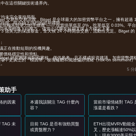
集中在這些關鍵技術邊界內。
方均未完全掌控局面。
get 交易所交易活躍，Bitget 是全球最大的加密貨幣平台之一，擁有超過 1
近徘徊，暗示缺乏強烈的短期趨勢。
易，且提供極具競爭力的手續費 —— 現貨掛單低至 0%，吃單低至 0.03%。平
仍承受輕微下行壓力，儘管正試圖在短期支撐上方穩定下來。
超過 3 億美元的保護基金，全天候 24 小時開放交易，流動性充足。Bitget 的
響：
議正在推動短期的投機興趣。
響價格穩定性和滑點。
由 Bitget 研究團隊編制和審核，僅供參考，且不構成投資建議。加密貨幣價
中更廣泛的「模因幣」板塊輪動和風險偏好情緒（risk-on sentiment
策。
5 
略：
決策助手
信號（如下影線較長），則可能呈現短期買入機會。
增加，則可能確認新上漲趨勢的開始。
價格的因素
本週我該關注 TAG 什麼內
當前市場情緒對 TAG 
容？
漲還是看跌？
市場可能進入更深度的調整階段，目標指向更低流動性區域。
TAG 未
目前 TAG 是否有強勁買盤
ETH出現MVRV動能金
或賣盤壓力？
叉，歷史漲幅達50%以
8
阻力位之上後，再在回測成功時進場。
上；現在3000美元阻