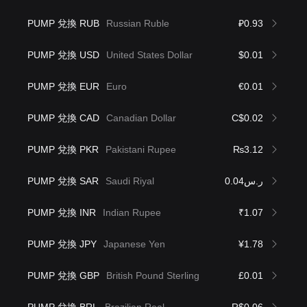
PUMP 兌換 RUB
Russian Ruble
₽0.93
PUMP 兌換 USD
United States Dollar
$0.01
PUMP 兌換 EUR
Euro
€0.01
PUMP 兌換 CAD
Canadian Dollar
C$0.02
PUMP 兌換 PKR
Pakistani Rupee
₨3.12
PUMP 兌換 SAR
Saudi Riyal
ر.س0.04
PUMP 兌換 INR
Indian Rupee
₹1.07
PUMP 兌換 JPY
Japanese Yen
¥1.78
PUMP 兌換 GBP
British Pound Sterling
£0.01