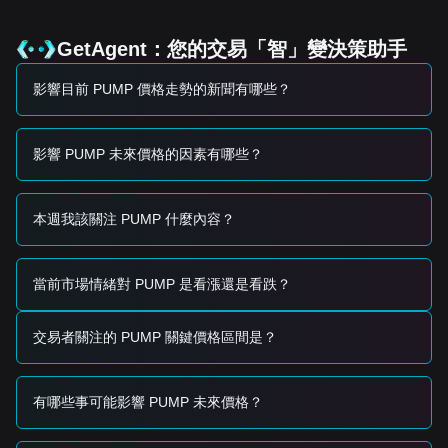
•
治理效用預期：
市場情緒由即將提出的關於費用分配和代幣
持有者投票權的提案驅動。
•
更廣泛的 BTC 市場關聯性：
對基於比特幣的去中心化金融
GetAgent：您的交易「智」變決策助手
(BTCFi) 的整體情緒繼續決定資金流入 PUMP 等治理資產的情
況。
影響目前 PUMP 價格走勢的新聞有哪些？
Trading Signals
基於當前的技術結構和市場動能，分析師提供以下參考交易策
略：
影響 PUMP 未來價格的因素有哪些？
Potential Buy Zone
• 如果 PUMP 價格接近
$0.000000000062
並顯示反彈信號，
可能形成短期買入機會。
本週我該關注 PUMP 什麼內容？
• 如果 PUMP 價格突破
$0.000000000085
並伴隨交易量增
加，則可能確認新的上漲趨勢。
Risk Scenario
• 如果 PUMP 價格跌破
$0.000000000055
，市場可能進入更
當前市場情緒對 PUMP 是看漲還是看跌？
深度的調整階段，潛在測試歷史低點。
Buy Strategy
交易者關注的 PUMP 關鍵價格區間是？
基於當前市場結構，建議以下策略：
Conservative Investors
• 等待 PUMP 價格回調至
$0.000000000062
支撐位時分批買
有哪些事可能影響 PUMP 未來價格？
入。
• 或者等待價格有效突破並穩固在
$0.000000000085
阻力位
之上後再順勢跟進。