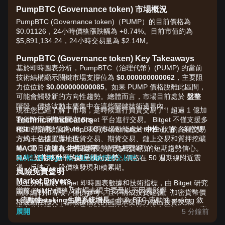
PumpBTC (Governance token) 市場概況
PumpBTC (Governance token)（PUMP）的目前價格為
$0.01126，24小時價格漲跌幅為 +8.74%。目前市值約為
$5,891,134.24，24小時交易量為 $2.14M。
PumpBTC (Governance token) Key Takeaways
基於即時圖表分析，PumpBTC（治理代幣）(PUMP) 的當前
技術結構顯示關鍵市場支撐位為
$0.000000000062
，主要阻
力位位於
$0.000000000085
。如果 PUMP 價格脫離此區間，
可能會觸發新的方向性趨勢。總體而言，市場目前處於
盤整
階段，價格波動主要集中在這些關鍵技術邊界內。
現在您已經了解了市場，是時候進行買賣交易了！超過 1 億加
Technical Indicators
密貨幣用戶都選擇在 Bitget 平台進行交易。 Bitget 不僅支援多
RSI：
種加密資產（如PumpBTC (Governance token)）的各種交易
當前數值為
48
，表明市場動能處於
中性
狀態，多空雙
方均未佔據主導地位。
方式，包括買賣、現貨交易、期貨交易、鏈上交易和質押挖礦
MACD：
等，而且還擁有全網最具優勢的交易費率！
信號為
中性/走平
，暗示缺乏強烈的短期趨勢信心。
MA：
免費註冊 Bitget 帳戶並開啟您的交易吧！
短期移動平均線呈橫向走勢
，價格在 50 週期線附近震
盪，反映了一段價格發現和積累期。
風險免責聲明
Market Drivers
以上分析基於 Bitget 即時圖表數據和技術指標，由 Bitget 研究
當前 PUMP 價格及市場表現主要受以下因素影響：
團隊編制和審核，僅供參考，且不構成投資建議。加密貨幣價
•
流動性staking生態系統增長：
作為 BTC 流動性 staking 敘
格波動性極大，請根據個人的風險承受能力做出投資決策。
事中的治理代幣，其需求與底層協議中的總鎖倉價值 (TVL) 密
展開
5 分鐘前
切相關。