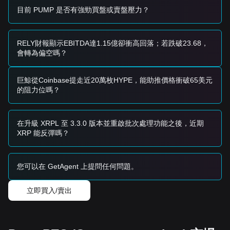
Trend Investors
目前 PUMP 是否有強勁買盤或賣盤壓力？
• 如果 PUMP 價格突破
$0.000000000085
，可能形成新的上
漲趨勢。
• 該階段的下一個目標價格估計為
$0.000000000110
。
RELY財報顯示EBITDA達1.15億卻衝高回落；若跌破23.68，
Long-term Investors
會轉為偏空嗎？
• 只要市場保持在
$0.000000000055
之上，隨著 BTCFi 生態
系統的成熟，中長期結構保持完整，具備升值潛力。
Trends Summary
巨鯨從Coinbase提走近20萬枚HYPE，能助推價格衝破65美元
Market Insights
的阻力位嗎？
從短期來看，PUMP 過去 7 天呈現
區間震盪
的價格結構，市
場情緒整體
謹慎
。中期分析顯示價格仍鎖定在
$0.000000000062
支撐位和
$0.000000000085
阻力位之間。
在升級 XRPL 至 3.3.0 版本並重啟批次處理功能之後，近期
Market Outlook
XRP 能反彈嗎？
如果 PUMP 價格突破
$0.000000000085
，下一個目標可能是
$0.000000000110
。相反，如果跌破
$0.000000000062
，下
一個支撐目標是
$0.000000000055
。
Market Consensus
您可以在 GetAgent 上提問任何問題。
各分析師的共識是，雖然 PUMP 在短期內可能經歷波動或橫盤
整理，但只要維持
$0.000000000062
的關鍵支撐位，中期趨
立即買入/賣出
勢預計將保持
穩定至看漲
。