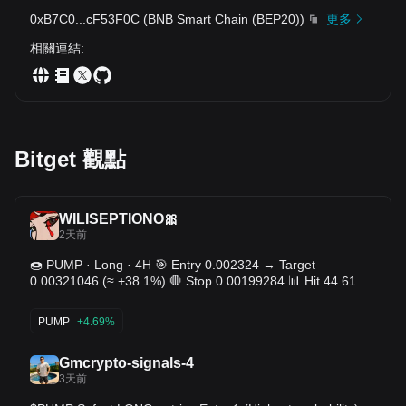
0xB7C0
...
cF53F0C
(
BNB Smart Chain (BEP20)
)
更多
相關連結
:
Bitget 觀點
WILISEPTIONO🎀
2天前
🍩 PUMP · Long · 4H 🎯 Entry 0.002324 → Target
0.00321046 (≈ +38.1%) 🛑 Stop 0.00199284 📊 Hit 44.61% ·
Avg +1.38% · 269 trades $PUMP
PUMP
+4.69%
Gmcrypto-signals-4
3天前