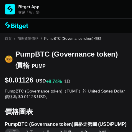
Bitget App
交易「智」變
首頁
/
加密貨幣價格
/
PumpBTC (Governance token) 價格
PumpBTC (Governance token)
價格
PUMP
$0.01126
USD
+8.74%
1D
PumpBTC (Governance token)（PUMP）的 United States Dollar
價格為 $0.01126 USD。
價格圖表
PumpBTC (Governance token)價格走勢圖 (USD/PUMP)