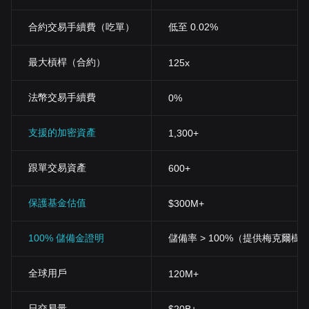
合約交易手續費（吃單）
低至 0.02%
最大槓桿（合約）
125x
法幣交易手續費
0%
支援的加密資產
1,300+
跟單交易資產
600+
保護基金估值
$300M+
100% 儲備金證明
儲備率 > 100%（提供梅克爾樹
全球用戶
120M+
日交易量