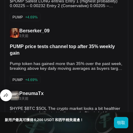
$PUMP Safest LONG entries Entry 1 (Highest probability)
0.00225 – 0.00232 Entry 2 (Conservative) 0.00205 –
0.00215 Stronger support zone if the market retraces more
deeply. Stop Loss 0.00195 (below the recent swing support)
PUMP
+4.69%
Take Profit TP1: 0.00260 TP2: 0.00290 TP3: 0.00330
Berserker_09
3天前
PUMP price tests channel top after 35% weekly
gain
Pump token has gained more than 35% over the past week,
breaking above key daily moving averages as buyers target
the upper boundary of a rising channel near $0.0028. PUMP
price extends its weekly rally According to data, $PUMP
PUMP
+4.69%
price traded near $0.00252 on Aug. 5 after reaching an
intraday high of roughly $0.00256. The move lifted its
weekly gain above 35% and marked a sharp recovery from
PneumaTx
the July 30 area near $0.0018. The daily chart shows that
3天前
PUMP has broken above a descending trendline that had
capped the token since early 2026. Buyers also cleared the
$HYPE $BTC $SOL The crypto market looks a bit healthier
horizontal resistance area between $0.0022 and $0.0024,
today after a volatile start to the month. Bitcoin holding
turning the former ceiling into a potential support zone. This
above $64,000 has helped improve overall sentiment, but I
新用戶最高可獲得 6,200 USDT 和西甲精美週邊！
breakout followed a base-building period between $0.0013
don't think this is a market where everything moves together
領取
BTC
-0.15%
PUMP
+4.69%
and $0.0016 during June and early July. PUMP has since
just yet. Capital is still rotating into specific projects instead
formed a series of higher lows, showing a shift from its
of lifting the entire market. The macro backdrop has also