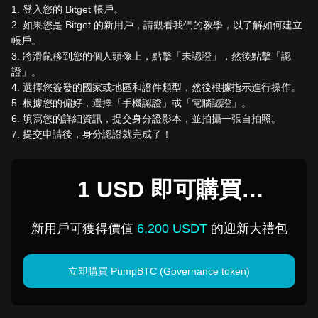
1
.
登入您的 Bitget 帳戶。
2
.
如果您是 Bitget 的新用戶，請觀看我們的教學，以了解如何建立
帳戶。
3
.
將滑鼠移到您的個人頭像上，點擊「未認證」，然後點擊「認
證」。
4
.
選擇您簽發的國家或地區和證件類型，然後根據指示進行操作。
5
.
根據您的偏好，選擇「手機認證」或「電腦認證」。
6
.
填寫您的詳細資訊，提交身分證影本，並拍攝一張自拍照。
7
.
提交申請後，身分認證就完成了！
1 USD 即可購買
PumpBTC (Governance
新用戶可獲得價值
6,200 USDT
的迎新大禮包
token)
立即購買 PumpBTC (Governance token)