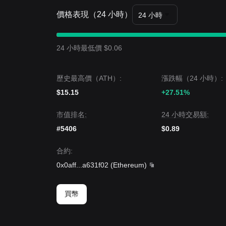
價格表現（24 小時）
24 小時
24 小時最低價 $0.06
歷史最高價（ATH）:
漲跌幅（24 小時）:
$15.15
+27.51%
市值排名:
24 小時交易額:
#5406
$0.89
合約
:
0x0aff
...
a631f02
(
Ethereum
)
買幣