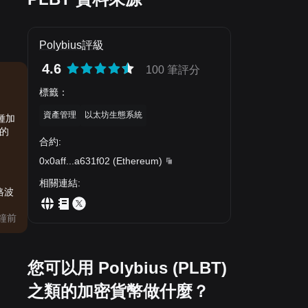
Polybius評級
4.6
100 筆評分
標籤
：
資產管理
以太坊生態系統
種加
的
合約
:
0x0aff
...
a631f02
(
Ethereum
)
相關連結
:
格波
分鐘前
您可以用 Polybius (PLBT)
之類的加密貨幣做什麼？