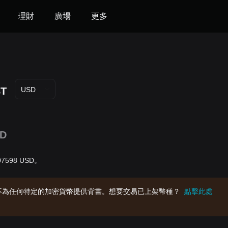
理財
廣場
更多
BT
USD
1D
.07598 USD。
不為任何特定的加密貨幣提供背書。想要交易已上架幣種？
點擊此處