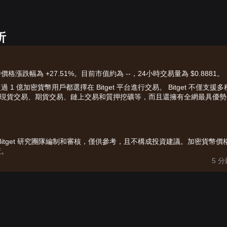
析
4小時價格漲跌幅為 +27.51%。目前市值約為 --，24小時交易量為 $0.8881。
億加密貨幣用戶都選擇在 Bitget 平台進行交易。 Bitget 不僅支援多
買賣、現貨交易、期貨交易、鏈上交易和質押挖礦等，而且還擁有全網最具優勢
由 Bitget 研究團隊編制和審核，僅供參考，且不構成投資建議。加密貨幣價
策。
5 