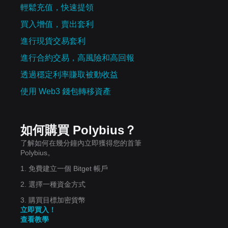
輕鬆充值，快速提領
買入增值，賣出套利
進行現貨交易套利
進行合約交易，高風險和高回報
透過穩定利率賺取被動收益
使用 Web3 錢包轉移資產
如何購買 Polybius？
了解如何在幾分鐘內立即獲得您的首筆
Polybius。
1. 免費建立一個 Bitget 帳戶
2. 選擇一種資金方式
3. 購買目標加密貨幣
立即買入！
查看教學