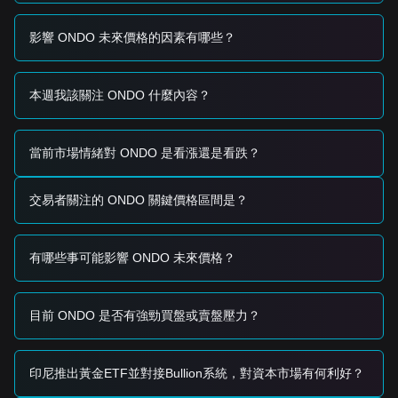
進展密切相關，如果通過，可能為代幣化平台提供助力。
交易信號
影響 ONDO 未來價格的因素有哪些？
基於當前的技術結構和市場動能，提供以下參考交易策略：
潛在買入區間
• 如果 ONDO 價格接近
$0.34 - $0.35
水平並顯示反彈信號，
本週我該關注 ONDO 什麼內容？
可能形成短期買入機會。
• 如果 ONDO 價格伴隨交易量顯著增加突破
$0.40
，可能確認
新一輪上漲趨勢的開始。
風險情景
當前市場情緒對 ONDO 是看漲還是看跌？
• 如果 ONDO 價格跌破
$0.34
，市場可能進入更深度的調整階
段，潛在測試
$0.30
宏觀支撐位。
交易者關注的 ONDO 關鍵價格區間是？
買入策略
基於當前市場結構，建議以下參考策略：
保守型投資者
有哪些事可能影響 ONDO 未來價格？
• 等待 ONDO 價格回調至
$0.35
支撐位後分批買入。
• 或者等待價格有效突破並穩居
$0.40
阻力位上方後再進場。
趨勢型投資者
• 如果 ONDO 價格突破
$0.40
，可能形成新的上漲趨勢。
目前 ONDO 是否有強勁買盤或賣盤壓力？
• 在這種情景下，下一個目標價可能是
$0.43 - $0.45
。
長期投資者
• 只要市場維持在
$0.34
水平之上，中長期上漲結構依然有
印尼推出黃金ETF並對接Bullion系統，對資本市場有何利好？
效，可逐步建倉。