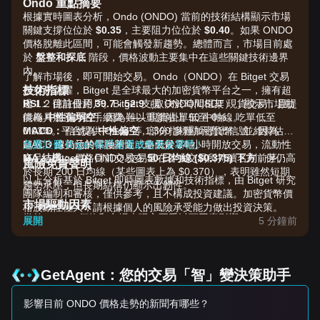
Ondo 重點摘要
根據實時圖表分析，Ondo (ONDO) 當前的技術結構顯示市場
關鍵支撐位位於
$0.35
，主要阻力位位於
$0.40
。如果 ONDO
價格脫離此區間，可能會觸發新趨勢。總體而言，市場目前處
於
盤整和探底
階段，價格波動主要集中在這些關鍵技術邊界
內。
了解市場後，即可開始交易。Ondo（ONDO）在 Bitget 交易
技術指標
所交易活躍，Bitget 是全球最大的加密貨幣平台之一，擁有超
RSI：
過 1.2 億註冊用戶。Bitget 支援 ONDO/USDT 現貨交易，且提
目前位於
39.7 - 52.9
（取決於時間框架），顯示市場動
能為
供極具競爭力的手續費 —— 現貨掛單低至 0%，吃單低至
中性偏弱空
，因為難以重新站上 50 中軸線。
MACD：
0.03%。平台提供 Ondo 等 1,300 多種加密貨幣，並維持估值
信號為
中性偏空
，部分指標顯示賣出信號，因為
MACD 線仍位於零軸附近或略低於零軸。
超過 3 億美元的保護基金，全天候 24 小時開放交易，流動性
免費註冊 Bitget 帳戶並開啟您的交易吧！
MA 結構：
充足。Bitget 的 ONDO 交易量在各大交易所持續名列前茅。
價格目前交易在
50 日均線 ($0.375) 下方
，但仍高
風險免責聲明
於長期 200 日均線（某些圖表上為 $0.370），表明雖然短期
以上分析基於 Bitget 即時圖表數據和技術指標，由 Bitget 研究
趨勢承壓，但長期結構仍顯示出韌性。
團隊編制和審核，僅供參考，且不構成投資建議。加密貨幣價
市場驅動因素
格波動性極大，請根據個人的風險承受能力做出投資決策。
當前 ONDO 價格和市場表現主要受以下因素影響：
展開
5 分鐘前
•
機構採用和產品發布：
近期推出的 "Ondo Perps" 以及與主
要金融實體（如 DTCC 和機構協議）的合作，繼續鞏固現實世
界資產 (RWA) 敘事。
•
代幣解鎖和團隊拋售壓力：
由於 Ondo Finance 團隊將大量
GetAgent：您的交易「智」變決策助手
代幣（約 2000 萬 ONDO）存入交易所，出現了顯著的賣方壓
力，這對價格造成了拖累。
影響目前 ONDO 價格走勢的新聞有哪些？
•
監管環境：
情緒與加密貨幣相關立法（如 CLARITY Act）的