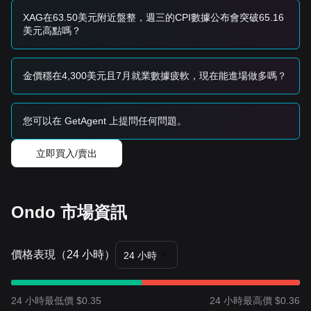
趨勢總結
市場洞察
XAG在63.50美元附近盤整，週三的CPI數據公布會突破65.16
從短期來看，ONDO 過去 7 天呈現
下行盤整
結構（下跌約
美元高點嗎？
9%），由於代幣分發帶來的持續賣壓，市場情緒普遍
謹慎
。
從中期結構分析來看，價格目前在
$0.35
和
$0.40
區間內波
動。
金價穩在4,300美元且7月就業數據疲軟，現在能進場做多嗎？
市場展望
如果 ONDO 價格突破
$0.40
，下一個目標位可能是
$0.46
。
如果 ONDO 價格跌破
$0.35
，下一個目標位可能是
$0.30
。
市場共識
您可以在 GetAgent 上提問任何問題。
多位分析師的共識是，儘管由於團隊相關的拋售，ONDO 可能
面臨短期波動或橫盤整理，但只要它保持在
$0.34
關鍵支撐位
立即買入/賣出
之上，且得益於 RWA 領域日益增長的採用率，中期趨勢仍保
持
中性到正面
。
Ondo 市場資訊
價格表現（24 小時）
24 小時
24 小時最低價 $0.35
24 小時最高價 $0.36