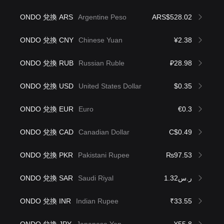
ONDO 兌換 ARS
Argentine Peso
ARS$528.02
ONDO 兌換 CNY
Chinese Yuan
¥2.38
ONDO 兌換 RUB
Russian Ruble
₽28.98
ONDO 兌換 USD
United States Dollar
$0.35
ONDO 兌換 EUR
Euro
€0.3
ONDO 兌換 CAD
Canadian Dollar
C$0.49
ONDO 兌換 PKR
Pakistani Rupee
₨97.53
ONDO 兌換 SAR
Saudi Riyal
ر.س1.32
ONDO 兌換 INR
Indian Rupee
₹33.55