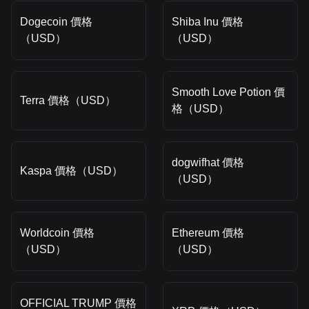
Dogecoin 價格
Shiba Inu 價格
（USD）
（USD）
Smooth Love Potion 價
Terra 價格（USD）
格（USD）
dogwifhat 價格
Kaspa 價格（USD）
（USD）
Worldcoin 價格
Ethereum 價格
（USD）
（USD）
OFFICIAL TRUMP 價格