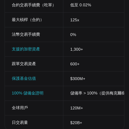
合約交易手續費（吃單）
低至 0.02%
最大槓桿（合約）
125x
法幣交易手續費
0%
支援的加密資產
1,300+
跟單交易資產
600+
保護基金估值
$300M+
100% 儲備金證明
儲備率 > 100%（提供梅克爾樹
全球用戶
120M+
日交易量
$20B+