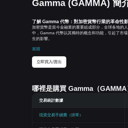
Gamma (GAMMA) 簡
了解 Gamma 代幣：對加密貨幣行業的革命性
加密貨幣是當今金融業的重要組成部分，全球各地的人
中，Gamma 代幣以其獨特的概念和功能，引起了市場
生的影響。
Gamma 代幣的革命性特性
展開
去中心化
： 作為一種加密貨幣，Gamma 代幣具有
直接、自由地進行交易，沒有銀行或其他中央機構的干
安全和保密性
： Gamma 代幣使用先進的區塊鏈
立即買入/賣出
上，以防止欺詐並確保透明度。此外，用戶的身份也會
無邊界交易
： Gamma 代幣使全球範圍內的交易
和地點限制。
對加密貨幣行業的影響
哪裡是購買 Gamma（GAM
Gamma 代幣對加密貨幣行業的影響深遠。首先，
創新。此外，Gamma 代幣的成功也證明了加密貨幣作
交易統計數據
的流通，也使更多的人認識並學習到區塊鏈技術和加密
總結
即使加密貨幣行業在世界各地受到了深度的關注與研究
現貨交易手續費（掛單）
例子，它以自身的特性和影響，向我們展現了加密貨幣所
量，並繼續改變我們的金融生態系統。