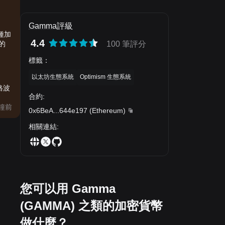
Gamma評級
種加
4.4
的
100 筆評分
標籤
：
以太坊生態系統
Optimism 生態系統
格波
合約
:
分鐘前
0x6BeA
...
644e197
(
Ethereum
)
相關連結
:
您可以用 Gamma
(GAMMA) 之類的加密貨幣
做什麼？