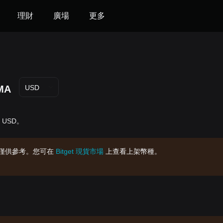
理財
廣場
更多
MA
USD
- USD。
僅供參考。您可在
Bitget 現貨市場
上查看上架幣種。