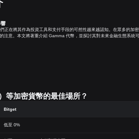
介
影響
們正在將其作為投資工具和支付手段的可然性越來越認知。在眾多的加密
的注意。本文將著重介紹 Gamma 代幣，並探討其對未來金融生態系統
去中心化的特點。這種去中心化特性為用戶提供了無與倫比的交易自由，允
預。
技術來加密交易，提供高度的安全性及保密性。每筆交易都被記錄並儲存在區
被妥善保護。
變得無所不在。無論用戶身在何處，都可以輕鬆進行交易，不受傳統銀行系統
MA）等加密貨幣的最佳場所？
它展示了區塊鏈的應用場景和可能性，鼓勵世界各地的開發者尋找新的用例並
為一種無國界的支付方式和價值儲存工具的有效性。最後，藉由 Gamma
Bitget
貨幣的知識，推動了整個行業的普及和成長。
，新的概念和技術仍在不斷地出現和發展。Gamma 代幣就是其中一個突
低至 0%
擁有的巨大潛力。我們期待未來能看到 Gamma 代幣在更多場景中發