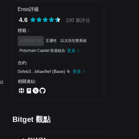
Enso評級
4.6
100 筆評分
標籤
：
企業解決方案
互通性
以太坊生態系統
更多
Polychain Capital 投資組合
合約
:
0xfeb3
...
b6ae9ef
(
Base
)
更多
相關連結
:
82
Bitget 觀點