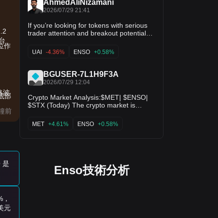
AhmedAliNizamani
2026/07/29 21:41
If you’re looking for tokens with serious
.2
trader attention and breakout potential
台
keep your eyes on $COTI $UAI $ENSO
位作
and $EPIC
UAI
-4.36%
ENSO
+0.58%
BGUSER-7L1H9F3A
2026/07/29 12:04
格波
底部
Crypto Market Analysis:$MET| $ENSO|
$STX (Today) The crypto market is
分鐘前
showing cautious optimism as Bitcoin
remains stable, allowing selected altcoins
MET
+4.61%
ENSO
+0.58%
to attract buying interest. $MET : Trading
with improving momentum. A break
above key resistance could trigger
further upside, while holding support
remains essential for the bullish outlook.
 是
$ENSO : Market sentiment is
Enso技術分析
strengthening after recent accumulation.
Increased trading volume may signal the
start of a larger move if buyers stay in
control. $STX : Continues to benefit from
%，
interest in the Bitcoin ecosystem. As long
0美元
as Bitcoin remains strong, STX could