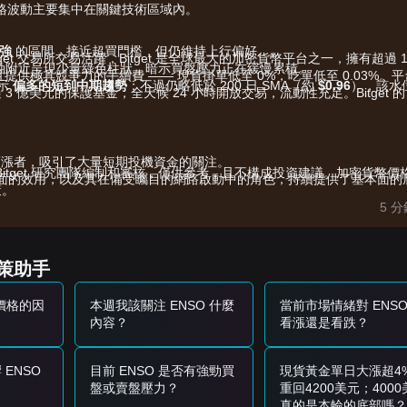
 價格波動主要集中在關鍵技術區域內。
強
的區間，接近超買門檻，但仍維持上行偏好。
get 交易所交易活躍，Bitget 是全球最大的加密貨幣平台之一，擁有超過 1
軸附近呈現少量綠色柱狀，暗示買盤壓力正在緩慢累積。
交易，且提供極具競爭力的手續費 —— 現貨掛單低至 0%，吃單低至 0.03%。平
示
偏多的短到中期趨勢
；不過仍略低於 200 日 SMA（約
$0.96
），該水
過 3 億美元的保護基金，全天候 24 小時開放交易，流動性充足。Bitget 的
漲者，吸引了大量短期投機資金的關注。
由 Bitget 研究團隊編制和審核，僅供參考，且不構成投資建議。加密貨幣價
動方面的效用，以及其在備受矚目的網路啟動中的角色，持續提供了基本面的
策。
5 
，尤其是主要資產的穩定性以及影響風險偏好的全球宏觀數據。
參考：
決策助手
可能形成短期買入機會。
來價格的因
本週我該關注 ENSO 什麼
當前市場情緒對 ENSO
7
，可能確認新的上行趨勢，目標可望挑戰 $1.00 的心理關卡。
內容？
看漲還是看跌？
階段，並可能測試
$0.78 - $0.80
區間。
ENSO
目前 ENSO 是否有強勁買
現貨黃金單日大漲超4
盤或賣盤壓力？
重回4200美元；400
真的是本輪的底部嗎？