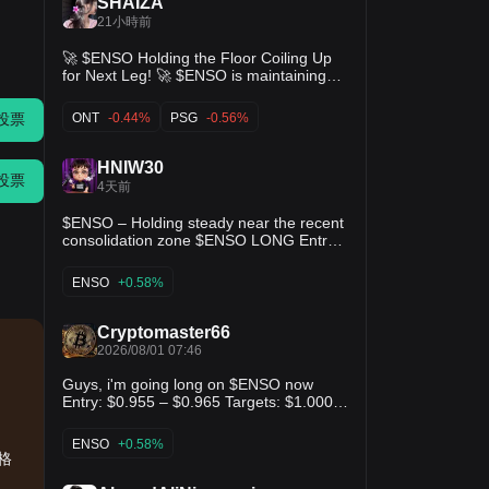
SHAIZA
21小時前
🚀 $ENSO Holding the Floor Coiling Up
for Next Leg! 🚀 $ENSO is maintaining
structure right above solid support at
0.796 after completing a major retest!
ONT
-0.44%
PSG
-0.56%
投票
Price is consolidating near the 5/10/20
EMAs, signaling that supply is being
absorbed by smart money. Key Support:
HNIW30
0.796 Resistance to Reclaim: 0.989 /
投票
4天前
1.00 Breakout Target: 1.36 $PSG $ONT
$ENSO – Holding steady near the recent
consolidation zone $ENSO LONG Entry:
0.9152 – 0.9177 Stop Loss: 0.8815 TP:
0.9514 - 0.9864 - 1.0214
ENSO
+0.58%
Cryptomaster66
2026/08/01 07:46
Guys, i'm going long on $ENSO now
Entry: $0.955 – $0.965 Targets: $1.000 /
$1.050 / $1.100 SL: $0.925
ENSO
+0.58%
價格