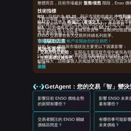
整體而言，目前市場處於
盤整/復甦
階段，Enso
技術指標
RSI：
目前約為
65.20
，顯示市場動能處於
中性到偏
了解市場後，即可開始交易。Enso（ENSO）在 Bit
MACD：
訊號為
略偏正（看漲交叉）
，直方圖在零
億註冊用戶。Bitget 支援 ENSO/USDT 現貨
MA：
目前價格在 50 日 SMA（約
$0.72
）之上，顯
提供 Enso 等 1,300 多種加密貨幣，並維持估值超
為主要的長期上方阻力。
ENSO 交易量在各大交易所持續名列前茅。
市場驅動因素
免費註冊 Bitget 帳戶並開啟您的交易吧！
目前 Enso 價格與市場狀況主要受以下因素影響：
風險免責聲明
•
交易所特定動能：
近期在主要現貨市場中被視為領
以上分析基於 Bitget 即時圖表數據和技術指標，
•
生態基礎設施角色：
Enso 在支撐鏈上應用啟
動性極大，請根據個人的風險承受能力做出投資決
支撐。
展開
•
整體市場情緒：
價格仍會對更大盤的變動保持敏感
交易信號
根據目前的技術結構與市場動能，以下交易策略供
GetAgent：您的交易「智」變
潛在買入區
• 若 Enso 價格接近
$0.85
支撐位並出現反彈跡象，
影響目前 ENSO 價格走勢
影響 ENSO 未
• 若 Enso 價格在成交量顯著放大的情況下突破
$0.9
的新聞有哪些？
素有哪些？
風險情境
• 若 Enso 價格跌破
$0.85
，市場可能進入短期調整
買入策略
交易者關注的 ENSO 關鍵
有哪些事可能影響 
依目前市場結構，分析師建議採取以下策略：
價格區間是？
未來價格？
保守型投資人