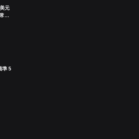
5美元
異常激
準 5