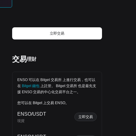
outperform many altcoins, although
short-term volatility is expected. Overall
Outlook: The trend remains moderately
bullish, but traders should wait for
confirmed breakouts instead of chasing
rapid price moves. Proper risk
management and patience remain the
立即交易
keys to consistent trading success
，
‌交易
理財
ENSO 可以在
Bitget 交易所
上進行交易，也可以
中期
在
Bitget 錢包
上託管。
Bitget 交易所
也是最先支
援 ENSO 交易的中心化交易平台之一。
您可以在 Bitget 上交易 ENSO。
ENSO/USDT
立即交易
現貨