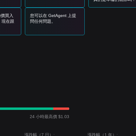
跟進。
均價買入
您可以在 GetAgent 上提
，下一個目標價在
$1.07
。
後，現在跟
問任何問題。
之上，中長期結構仍對逐步累積維持正向。
彈後盤整
的走勢，而市場情緒整體為
中性到偏多
。交易量出現間歇性放量
07
。若跌破
$0.85
，下一個目標價可能為
$0.78
。
$0.85 與 $0.97 之間的區間整理，但只要仍守住關鍵的
$0.85
支撐位，
24 小時最高價 $1.03
漲跌幅（7 日）:
漲跌幅（1 年）: