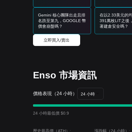
• 等待 Enso 價格回撤至
$0.85
支撐位後分批買入。
• 或者等到 Enso 價格有效突破
$0.97
阻力後再順勢
趨勢型投資人
Gemini 核心團隊出走且排
在以2.33美元的
• 若 Enso 突破
$0.97
阻力，可能形成新的上行趨勢
名跌至第九，GOOGLE 幣
391萬枚LIT之
長期投資人
價會崩盤嗎？
著建倉安全嗎？
• 只要市場仍維持在
$0.72
（50 日 SMA）支撐
趨勢摘要
立即買入/賣出
市場洞察
從短期角度來看，過去 7 天內 Enso 呈現出
V 形反
顯示在關鍵價位有活躍參與。
市場展望
若 Enso 價格突破
$0.97
，下一個目標價可能為
$1.
Enso 市場資訊
市場共識
分析師的共識是：雖然 Enso 可能出現短期波動或在 
趨勢仍將維持
偏多
。
價格表現（24 小時）
24 小時
24 小時最低價 $0.9
歷史最高價（ATH）:
漲跌幅（24 小時）: