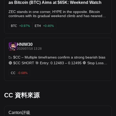
as Bitcoin (BTC) Aims at $65K: Weekend Watch
ZEC stands in one corner, HYPE in the opposite. Bitcoin
continues with its gradual weekend climb and has neared
$65,000 after bouncing from $63,700 yesterday. Most
larger-cap alts have remained still over the past 24 hours,
BTC
+0.97%
ETH
+0.46%
which is why we will focus on their weekly moves, where
ZEC, CRO, LTC, and ONDO stand out. Can $BTC Reclaim
$65K? The previous weekend was also quite sluggish but
slightly positive for BTC, as it stood at around $64,000 for
HNIW30
48 hours straight despite the new attacks between the US
and Iran. However, the market finally priced in the
2026/07/18 13:28
skyrocketing tension on Monday morning with a painful dip
to $61,800. The softer-than-expected CPI numbers for June
📉 $CC – Multiple timeframes confirm a strong bearish bias
announced on Tuesday, though, were well received by BTC
🔴 $CC SHORT 🎯 Entry: 0.12483 – 0.12495 🛑 Stop Loss:
as the asset flew by several grand to $65,600 on
0.12739 🎯 TP: 0.12103 - 0.11927 - 0.11740 🧠 Plan &
Wednesday. This became its highest price tag in about
Logic The 1‑hour RSI is around 33, indicating limited buying
CC
-0.68%
three weeks. However, it couldn’t keep the momentum going
momentum. Price action is reacting near an important level,
and crashed toward $62,000 once again on Thursday and
so risk management matters here. The setup depends on
Friday. Nevertheless, the bulls intercepted the move and
confirmation around the entry zone and follow-through after
didn’t allow another leg down. Instead, BTC recovered some
the move. Trade $CC here 👇 📉 🔻
ground to $64,000 yesterday and climbed to almost $65,000
CC 資料來源
earlier today. It still remains below that level, which has been
categorized as key for its short-term price performance.
Bitcoin’s market capitalization has risen to almost $1.3
trillion on CG, while its dominance over the altcoins has
rocketed to over 57%. Weekly Gainers and Losers
Canton評級
Ethereum jumped to almost $1,950 earlier this week, and