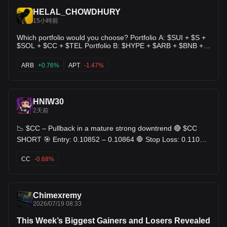
HELAL_CHOWDHURY
15小時前
Which portfolio would you choose? Portfolio A: $SUI + $S +
$SOL + $CC + $TEL Portfolio B: $HYPE + $ARB + $BNB +
$APT + $VSN Portfolio C: $TRX + $INJ + $XRP + $LINK +
$ZAMA
ARB
+0.76%
APT
-1.47%
HNIW30
2天前
📉 $CC – Pullback in a mature strong downtrend 🔴 $CC
SHORT 🎯 Entry: 0.10852 – 0.10864 🛑 Stop Loss: 0.11075
🎯 TP: 0.10641 - 0.10424 - 0.10207
CC
-0.68%
Chimexremy
2026/07/19 08:33
This Week’s Biggest Gainers and Losers Revealed