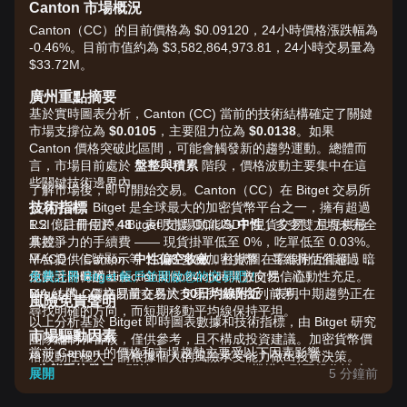
Canton 市場概況
Canton（CC）的目前價格為 $0.09120，24小時價格漲跌幅為
-0.46%。目前市值約為 $3,582,864,973.81，24小時交易量為
$33.72M。
廣州重點摘要
基於實時圖表分析，Canton (CC) 當前的技術結構確定了關鍵
市場支撐位為
$0.0105
，主要阻力位為
$0.0138
。如果
Canton 價格突破此區間，可能會觸發新的趨勢運動。總體而
言，市場目前處於
盤整與積累
階段，價格波動主要集中在這
些關鍵技術邊界內。
了解市場後，即可開始交易。Canton（CC）在 Bitget 交易所
技術指標
交易活躍，Bitget 是全球最大的加密貨幣平台之一，擁有超過
RSI：目前位於
1.2 億註冊用戶。Bitget 支援 CC/USDT 現貨交易，且提供極
48
，表明市場動能為
中性
，多空雙方均未完全
掌控。
具競爭力的手續費 —— 現貨掛單低至 0%，吃單低至 0.03%。
MACD：信號顯示
平台提供 Canton 等 1,300 多種加密貨幣，並維持估值超過 3
中性偏空收斂
，柱狀圖在零線附近徘徊，暗
示缺乏即時的 directional conviction（方向性信心）。
億美元的保護基金，全天候 24 小時開放交易，流動性充足。
免費註冊 Bitget 帳戶並開啟您的交易吧！
MA 結構：價格目前交易於
Bitget 的 CC 交易量在各大交易所持續名列前茅。
50日均線附近
，表明中期趨勢正在
風險免責聲明
尋找明確的方向，而短期移動平均線保持平坦。
以上分析基於 Bitget 即時圖表數據和技術指標，由 Bitget 研究
市場驅動因素
團隊編制和審核，僅供參考，且不構成投資建議。加密貨幣價
當前 Canton 的價格和市場趨勢主要受以下因素影響：
格波動性極大，請根據個人的風險承受能力做出投資決策。
•
生態系統發展：
關於 Canton Network 機構金融互操作性功
展開
5 分鐘前
能的持續更新。
•
流動性轉移：
去中心化池交易量近期變化影響價格穩定性。