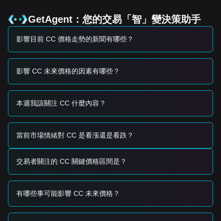
•
更廣泛的市場情緒：
與主要資產的相關性以及對基礎設施主
導型區塊鏈項目的整體 appetite（胃口/需求）。
GetAgent：您的交易「智」變決策助手
交易信號
影響目前 CC 價格走勢的新聞有哪些？
潛在買入區
• 如果 Canton 價格接近
$0.0105
支撐位並顯示反彈跡象，可
能呈現短期買入機會。
• 如果 Canton 價格成功突破
$0.0138
並伴隨交易量顯著增
影響 CC 未來價格的因素有哪些？
加，可能確認新上漲趨勢的開始。
風險情景
• 如果 Canton 價格跌破
$0.0100
心理支撐位，市場可能進入
本週我該關注 CC 什麼內容？
更深層的短期修正階段， potentially testing lower liquidity
zones（可能測試更低流動性區域）。
買入策略
當前市場情緒對 CC 是看漲還是看跌？
保守型投資者
• 等待 Canton 價格回調至
$0.0105
支撐區域後分批進場。
• 或者，等待確認突破並在
$0.0138
阻力位上方日線收盤後再
交易者關注的 CC 關鍵價格區間是？
順勢跟進。
趨勢型投資者
• 如果價格突破
$0.0138
阻力位，可能形成新的看多結構。此
有哪些事可能影響 CC 未來價格？
情景下的下一個目標價估計為
$0.0165
。
長期投資者
• 只要市場保持在
$0.0095
結構支撐位之上，長期上升軌跡依