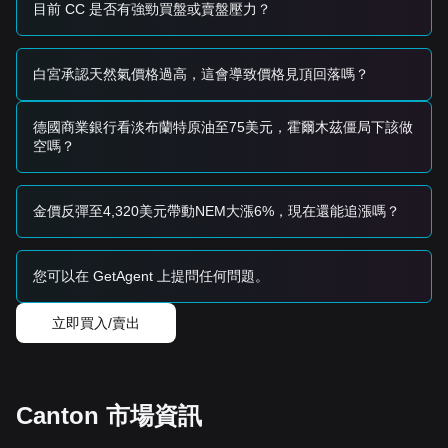
然完好，允許在回調期間逐步積累。
目前 CC 是否有強勁買盤或賣盤壓力？
趨勢總結
市場洞察
從短期來看，Canton 過去 7 天表現出
區間震盪
的價格結構，
白宮承認天然氣價格過高，這會導致價格見頂回落嗎？
市場情緒整體保持
謹慎
。交易者大多在等待基本面催化劑或從
當前波動率擠壓中清晰突破。
市場展望
德國商業銀行看淡布蘭特原油至75美元，霍爾木茲僵局下該做
樂觀情景：突破
$0.0138
目標指向
$0.0165
。
空嗎？
悲觀情景：跌破
$0.0105
目標指向
$0.0088
。
市場共識
基於各種技術觀點，共識是：雖然 Canton 在短期內可能經歷
金價反彈至4,320美元帶動NEM大漲6%，現在還能追漲嗎？
持續的橫盤整理或輕微波動，但只要價格保持在關鍵
$0.0105
支撐位之上，中期展望仍為
正面-中性
。
您可以在 GetAgent 上提問任何問題。
立即買入/賣出
Canton 市場資訊