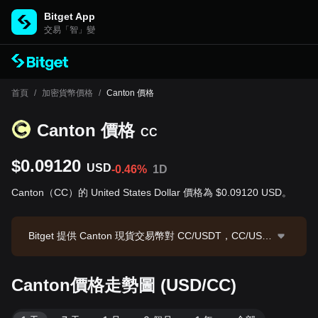
Bitget App
交易「智」變
首頁
/
加密貨幣價格
/
Canton 價格
Canton 價格
CC
$0.09120
USD
-0.46%
1D
Canton（CC）的 United States Dollar 價格為 $0.09120 USD。
Bitget 提供 Canton 現貨交易幣對 CC/USDT，CC/USD
T 現價為 0.09093，24 小時交易額為 $490,048.22。C
anton 市值為 $3,582,864,973.81，流通供應量為 39.29
Canton價格走勢圖 (USD/CC)
B CC。數據來源：Bitget 交易所，最後更新時間：2026
-08-07 21:24:15。