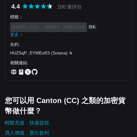
even though it has dropped by nearly $100 since then, it’s
4.4
100 筆評分
still 4.2% up since last Sunday. ZEC is the biggest gainer
from the larger caps, gaining 9% to $560. LTC, ONDO, and
標籤
：
CRO have posted impressive increases as well, up to 8% in
the case of Crypto.com’s native token. In contrast, HYPE
權威證明（PoA）
價值儲存
企業解決方案
隱私
has plunged by more than 9%. Nevertheless, it has
defended the $60 support and now sits inches above it.
更多
BCH, CC, TAO, and AAVE have marked significant losses
since last Sunday as well. The total crypto market cap,
合約
:
though, has increased by approximately $60 billion since
HUZ5qP
...
EYWEoR3
(
Solana
)
this time a week ago and now sits above $2.270 trillion on
CG.
相關連結
:
您可以用 Canton (CC) 之類的加密貨
幣做什麼？
輕鬆充值，快速提領
買入增值，賣出套利