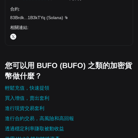
合約
:
83Brdk
...
1B3kTYq
(
Solana
)
相關連結
:
您可以用 BUFO (BUFO) 之類的加密貨
幣做什麼？
輕鬆充值，快速提領
買入增值，賣出套利
進行現貨交易套利
進行合約交易，高風險和高回報
透過穩定利率賺取被動收益