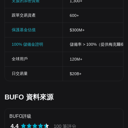
支援的加密資產
1,300+
跟單交易資產
600+
保護基金估值
$300M+
100% 儲備金證明
儲備率 > 100%（提供梅克爾樹
全球用戶
120M+
日交易量
$20B+
BUFO 資料來源
BUFO評級
4.4
100 筆評分