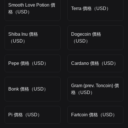
Smooth Love Potion 價
Terra 價格（USD）
格（USD）
Shiba Inu 價格
Dogecoin 價格
（USD）
（USD）
Pepe 價格（USD）
Cardano 價格（USD）
Gram (prev. Toncoin) 價
Bonk 價格（USD）
格（USD）
Pi 價格（USD）
Fartcoin 價格（USD）