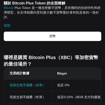
關於 Bitcoin Plus Token 的全面瞭解
Bitcoin
Plus Token 是一種加密數字貨幣，具有獨特的技術特性和經
濟模型，在全球範圍內受到廣大數字貨幣愛好者和投資者的一致好
評。
Bitcoin Plus Token 的歷史背景
展開
Bitcoin Plus Token 的創立，源自於對傳統金融體系和貨幣經濟體制
的反思與創新嘗試。與市場上大多數加密數字貨幣一樣，Bitcoin
Plus Token 強調的是去中心化、去信任、參與全球範圍內的金融網
買幣
絡。
Bitcoin Plus Token 的主要特性
去中心化
：Bitcoin Plus Token 運用區塊鏈技術實現了網絡的分散
化，不存在單一節點的控制問題，從根本上解決了傳統金融體系中
哪裡是購買 Bitcoin Plus（XBC）等加密貨幣
的中心化問題。
的最佳場所？
匿名性
：Bitcoin Plus Token 的匿名性讓用戶在進行交易時能保持身
份的隱私，同時也給用戶提供了更高程度的金融自由和隱私權。
交易統計數據
安全性
：基於區塊鏈技術的特性，未經用戶許可的交易幾乎不可能
Bitget
發生，為用戶的資產安全提供了堅固的防護。
全球無縫轉賬
：Bitcoin Plus Token 全球匯款和錢包到錢包轉賬只需
現貨交易手續費（掛單）
低至 0%
數分鐘，遠快於傳統的跨行或者跨國匯款。
Bitcoin Plus Token 的未來展望
Bitcoin Plus Token 在未來將繼續致力於加強其生態體系的建設，讓
現貨交易手續費（吃單）
低至0.03%（BGB 支付則優惠至 0
更多的人可以使用和接受這種新型的數字貨幣，為全球範圍內的數