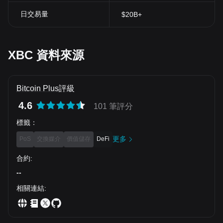
日交易量
$20B+
XBC 資料來源
Bitcoin Plus評級
4.6
101 筆評分
標籤
：
更多
PoS
交換媒介
價值儲存
DeFi
合約
:
--
相關連結
: