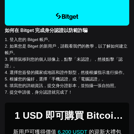
如何在 Bitget 完成身分認證以防範詐騙
1
.
登入您的 Bitget 帳戶。
2
.
如果您是 Bitget 的新用戶，請觀看我們的教學，以了解如何建立
帳戶。
3
.
將滑鼠移到您的個人頭像上，點擊「未認證」，然後點擊「認
證」。
4
.
選擇您簽發的國家或地區和證件類型，然後根據指示進行操作。
5
.
根據您的偏好，選擇「手機認證」或「電腦認證」。
6
.
填寫您的詳細資訊，提交身分證影本，並拍攝一張自拍照。
7
.
提交申請後，身分認證就完成了！
1 USD 即可購買 Bitcoin
Plus
新用戶可獲得價值
6,200 USDT
的迎新大禮包