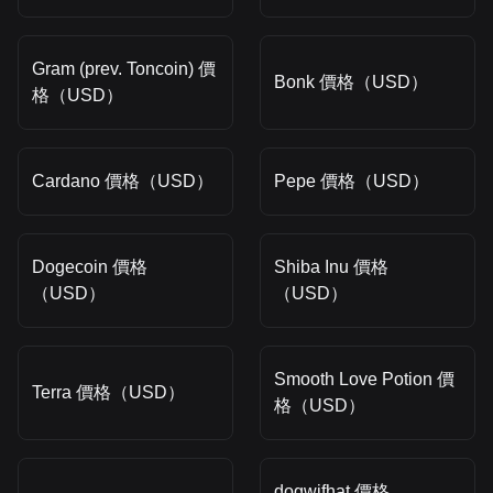
Gram (prev. Toncoin) 價
Bonk 價格（USD）
格（USD）
Cardano 價格（USD）
Pepe 價格（USD）
Dogecoin 價格
Shiba Inu 價格
（USD）
（USD）
Smooth Love Potion 價
Terra 價格（USD）
格（USD）
dogwifhat 價格