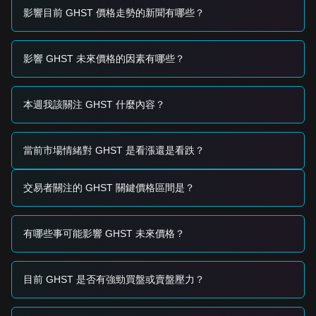
緒，加上交易量低迷（近期下降約 59%），限制了流動性和上
影響目前 GHST 價格走勢的新聞有哪些？
漲波動性。
•
遊戲實用性：
對 Aavegotchi NFT 的需求以及 GHST 在
Gotchiverse 中的實用性繼續成為該代幣的主要內部價值驅動
影響 GHST 未來價格的因素有哪些？
因素。
交易信號
基於當前的技術結構，提供以下交易策略供參考：
本週我該關注 GHST 什麼內容？
潛在買入區間
• 如果 GHST 價格接近
$0.0420 - $0.0422
支撐區並顯示出穩
定跡象或「雙底」形態，可能會出現短期買入機會。
• 需要伴隨顯著成交量擴張的
$0.0457
阻力位突破，才能確認
當前市場情緒對 GHST 是看漲還是看跌？
短期動能的轉變。
風險情境
交易者關注的 GHST 關鍵價格區間是？
• 如果 GHST 收盤未能守住
$0.0422
水平，市場可能進入進一
步的探底階段，有望測試
$0.0400
附近的心理支撐位。
買入策略
有哪些事可能影響 GHST 未來價格？
基於當前市場結構，分析師建議如下：
保守型投資者
• 等待 GHST 重新佔領並穩定在
$0.0457
阻力位之上後再進
場。
目前 GHST 是否有強勁買盤或賣盤壓力？
• 或者，尋找對
$0.0422
支撐位的成功回測，且 RSI 出現看漲
背離。
趨勢投資者