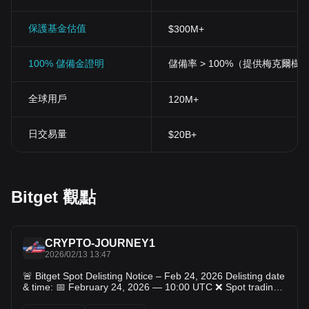
保護基金估值
$300M+
100% 儲備金證明
儲備率 > 100%（提供梅克爾樹
全球用戶
120M+
日交易量
$20B+
Bitget 觀點
CRYPTO-JOURNEY1
2026/02/13 13:47
🚨 Bitget Spot Delisting Notice – Feb 24, 2026 Delisting date
& time: 📅 February 24, 2026 — 10:00 UTC ❌ Spot trading
pairs being delisted (10): TANSSI/USDT BAL/USDT