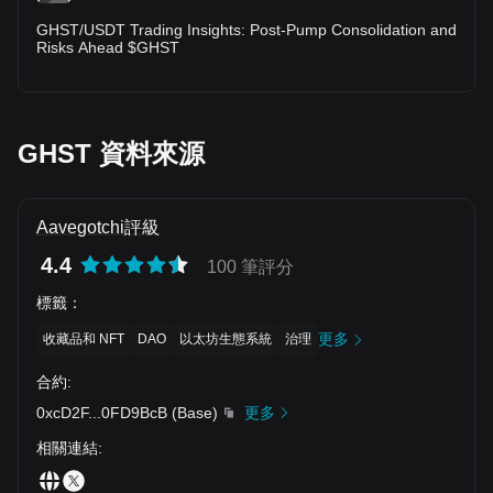
GHST/USDT Trading Insights: Post-Pump Consolidation and
Risks Ahead $GHST
GHST 資料來源
Aavegotchi評級
4.4
100 筆評分
標籤
：
更多
收藏品和 NFT
DAO
以太坊生態系統
治理
合約
:
0xcD2F
...
0FD9BcB
(
Base
)
更多
相關連結
: