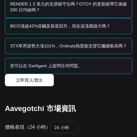
RENDER 1.3 美元的支撐能守住嗎？OTOY 的更新能帶它衝破
• 突破
$0.0457
可能標誌著價格向下一個目標
$0.0530
（靠近
200 日均線嗎？
50 日 SMA）移動。
• 此之後的下一個主要目標將是
$0.0592
阻力區。
長期投資者
BICO漲超42%並觸及探底回升，現在追漲風險大嗎？
• 只要價格保持在
$0.0400
之上的積累區間內，長期持有者可
能會考慮採用美元成本平均法 (DCA)，押注 Gotchichain 的成
功推出。
STX單周逆勢大漲101%，Ordinals熱度能支撐它繼續衝高嗎？
趨勢總結
市場洞察
在短期內，Aavegotchi 過去 7 天呈現出
看跌至中性的盤整
結
構，價格波動率仍高，約為 11%。市場情緒目前特徵為
您可以在 GetAgent 上提問任何問題。
極度恐
懼
且參與度低。
市場展望
立即買入/賣出
如果 GHST 成功突破
$0.0457
，下一個目標價估計為
$0.0530
。相反，如果它跌破
$0.0422
，下一個下行目標可能
是
$0.0390
。
市場共識
分析師們的普遍共識是，雖然 GHST 面臨顯著的下跌壓力且交
Aavegotchi 市場資訊
易在大級別移動平均線之下，但它目前處於
深度積累階段
。如
果
$0.0422
的關鍵支撐位得以維持，中期展望可能從看跌轉向
波動復甦
。
價格表現（24 小時）
24 小時