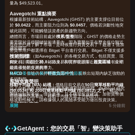
量為 $49,523.01。
Aavegotchi 重點摘要
根據最新技術結構，Aavegotchi (GHST) 的主要支撐位目前位
於
$0.0422
，而主要阻力位則為
$0.0457
。價格若決斷性地突
破此區間，可能觸發該資產的新趨勢方向。
總體而言，市場目前處於
積累/盤整
階段，GHST 的價格走勢主
要受限於這些關鍵技術邊界內，因為賣壓似乎在歷史低位附近
現在您已經了解了市場，是時候進行買賣交易了！超過 1 億加
趨於穩定。
密貨幣用戶都選擇在 Bitget 平台進行交易。 Bitget 不僅支援多
技術指標
種加密資產（如Aavegotchi）的各種交易方式，包括買賣、現
RSI：
貨交易、期貨交易、鏈上交易和質押挖礦等，而且還擁有全網
目前處於
30.8 - 35.8
，表明市場正接近
超賣區域
，這可
能暗示短期反彈的潛力。
最具優勢的交易費率！
MACD：
免費註冊 Bitget 帳戶並開啟您的交易吧！
信號仍保持
輕微負面/中性
，反映出短期內缺乏強勁的
多頭動能。
風險免責聲明
移動平均線 (MA) 結構：
價格目前交易在
50日簡單移動平均線
以上分析基於 Bitget 即時圖表數據和技術指標，由 Bitget 研究
($0.0534) 和 200日簡單移動平均線 ($0.0812) 之下
，確認中
團隊編制和審核，僅供參考，且不構成投資建議。加密貨幣價
長期趨勢仍為看跌，移動平均線充當上方的阻力。
格波動性極大，請根據個人的風險承受能力做出投資決策。
市場驅動因素
展開
5 分鐘前
當前的 GHST 價格和市場表現主要受以下因素影響：
•
生態系統遷移：
持續向 Base 網絡轉移以及「Gotchichain」
（一個三層解決方案）的開發是旨在提高擴展性和用戶覆蓋範
圍的關鍵基本面驅動因素。
GetAgent：您的交易「智」變決策助手
•
市場情緒：
小市值山寨幣板塊廣泛存在的「極度恐懼」情