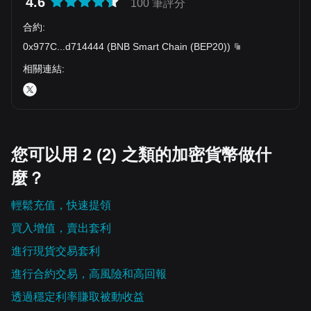
4.6
100 筆評分
合約
:
0x977C
...
d714444
(
BNB Smart Chain (BEP20)
)
相關連結
:
您可以用 2 (2) 之類的加密貨幣做什
麼？
輕鬆充值，快速提領
買入增值，賣出套利
進行現貨交易套利
進行合約交易，高風險和高回報
透過穩定利率賺取被動收益