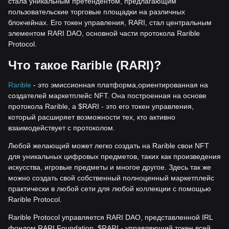
стала уникальным претендентом, предлагающим
пользовательские торговые площадки на различных
блокчейнах. Его токен управления, RARI, стал центральным
элементом RARI DAO, основной части протокола Rarible
Protocol.
Что такое Rarible (RARI)?
Rarible
- это эмиссионная платформа,ориентированная на
создателей маркетплейс NFT. Она построенная на основе
протокола Rarible, а $RARI - это его токен управления,
который расширяет возможности тех, кто активно
взаимодействует с протоколом.
Любой желающий может легко создать на Rarible свои NFT
для уникальных цифровых предметов, таких как произведения
искусства, игровые предметы и многое другое. Здесь так же
можно создать свой собственный полноценный маркетплейс
практически в любой сети для любой коллекции с помощью
Rarible Protocol.
Rarible Protocol управляется RARI DAO, представленной IRL
фондом RARI Foundation. $RARI - управляющий токен всей