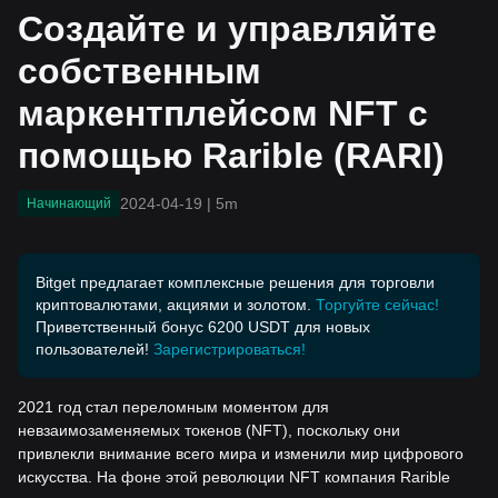
йсом NFT с помощью Rar
Создайте и управляйте
ible (RARI)
собственным
маркентплейсом NFT с
помощью Rarible (RARI)
2024-04-19
|
5m
Начинающий
Bitget предлагает комплексные решения для торговли
криптовалютами, акциями и золотом.
Торгуйте сейчас!
Приветственный бонус 6200 USDT для новых
пользователей!
Зарегистрироваться!
2021 год стал переломным моментом для
невзаимозаменяемых токенов (NFT), поскольку они
привлекли внимание всего мира и изменили мир цифрового
искусства. На фоне этой революции NFT компания Rarible