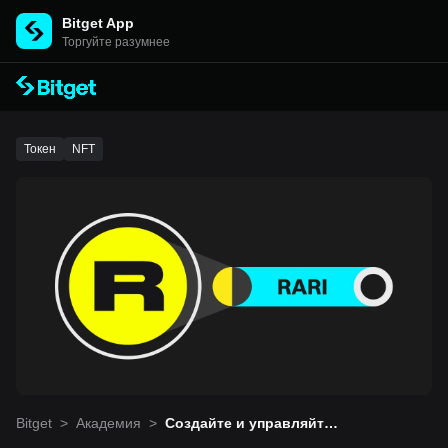
Bitget App
Торгуйте разумнее
Токен
NFT
Bitget
>
Академия
>
Создайте и управляйте с
обственным маркентпле