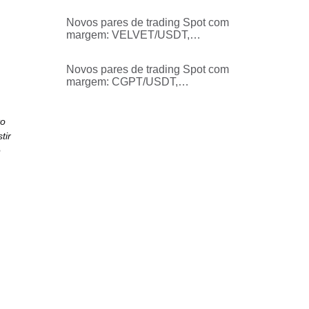
com margem cruzada
Novos pares de trading Spot com
margem: VELVET/USDT,
O/USDT, MANTRA/USDT
Novos pares de trading Spot com
margem: CGPT/USDT,
ZIG/USDT, RIF/USDT
to
tir
e