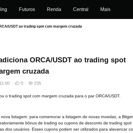
ding
Futuros
Renda
Central
Mais
 ORCA/USDT ao trading spot com margem cruzada
 adiciona ORCA/USDT ao trading spot
argem cruzada
11:00
0
235
nçou o trading spot com margem cruzada para o par ORCA/USDT.
a nova listagem: para comemorar a listagem de novas moedas, a Bitget
aleatoriamente bônus de trading ou cupons de desconto de trading spot
as dos usuários. Esses cupons podem ser utilizados para alavancar c