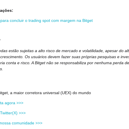
mações:
para concluir o trading spot com margem na Bitget
l
das estão sujeitas a alto risco de mercado e volatilidade, apesar do al
 crescimento. Os usuários devem fazer suas próprias pesquisas e inves
ria conta e risco. A Bitget não se responsabiliza por nenhuma perda d
s.
itget, a maior corretora universal (UEX) do mundo
nta agora >>>
Twitter(X) >>>
a nossa comunidade >>>