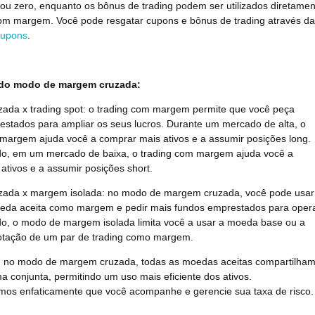
 ou zero, enquanto os bônus de trading podem ser utilizados diretamen
com margem. Você pode resgatar cupons e bônus de trading através da
Cupons
.
 do modo de margem cruzada:
ada x trading spot: o trading com margem permite que você peça
estados para ampliar os seus lucros. Durante um mercado de alta, o
 margem ajuda você a comprar mais ativos e a assumir posições long.
ado, em um mercado de baixa, o trading com margem ajuda você a
ativos e a assumir posições short.
ada x margem isolada: no modo de margem cruzada, você pode usar
eda aceita como margem e pedir mais fundos emprestados para opera
ado, o modo de margem isolada limita você a usar a moeda base ou a
tação de um par de trading como margem.
 no modo de margem cruzada, todas as moedas aceitas compartilham
ma conjunta, permitindo um uso mais eficiente dos ativos.
s enfaticamente que você acompanhe e gerencie sua taxa de risco.