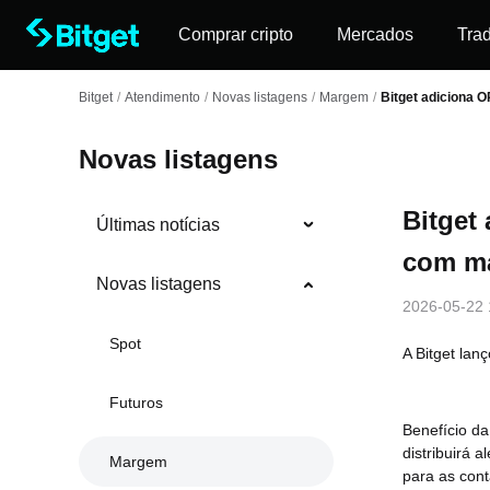
Comprar cripto
Mercados
Tra
Bitget
/
Atendimento
/
Novas listagens
/
Margem
/
Bitget adiciona
Novas listagens
Bitget
Últimas notícias
com m
Novas listagens
2026-05-22 
Spot
A Bitget la
Futuros
Benefício d
distribuirá 
Margem
para as cont