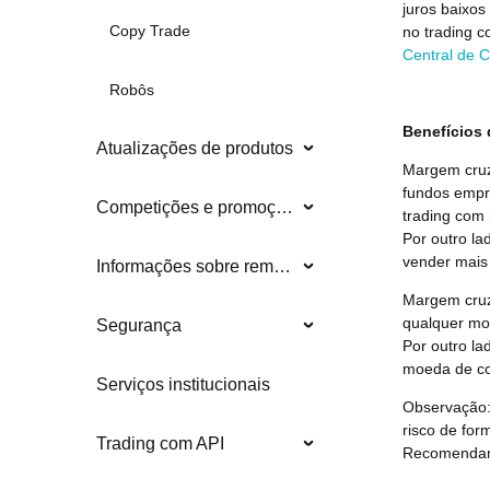
juros baixos
Copy Trade
no trading 
Central de 
Robôs
Benefícios
Atualizações de produtos
Margem cruz
fundos empr
Competições e promoções
trading com
Por outro l
vender mais 
Informações sobre remoções
Margem cruz
qualquer mo
Segurança
Por outro l
moeda de co
Serviços institucionais
Observação:
risco de for
Trading com API
Recomendamo