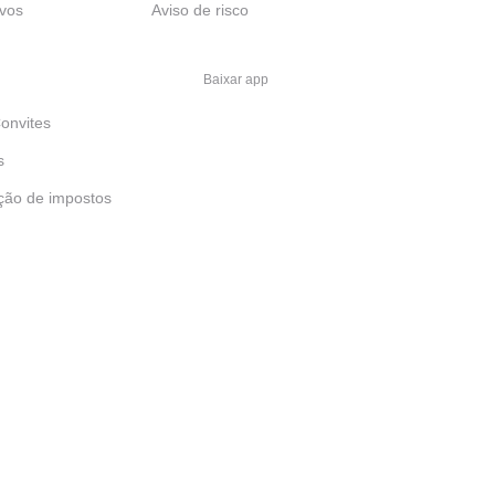
ivos
Aviso de risco
Baixar app
onvites
s
ção de impostos