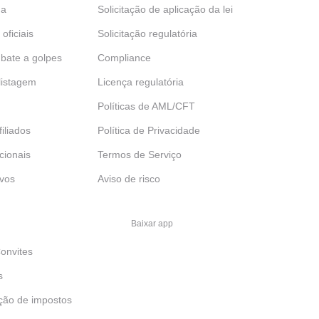
da
Solicitação de aplicação da lei
 oficiais
Solicitação regulatória
bate a golpes
Compliance
 listagem
Licença regulatória
Políticas de AML/CFT
iliados
Política de Privacidade
ucionais
Termos de Serviço
ivos
Aviso de risco
Baixar app
onvites
s
ção de impostos