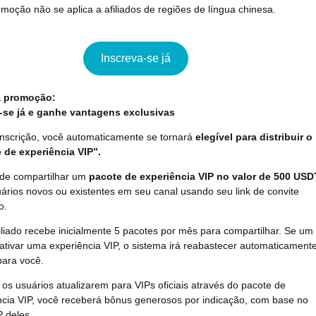
moção não se aplica a afiliados de regiões de língua chinesa.
Inscreva-se já
a promoção:
-se já e ganhe vantagens exclusivas
inscrição, você automaticamente se tornará
elegível para distribuir o
 de experiência VIP”.
de compartilhar um
pacote de experiência VIP no valor de 500 USD
ários novos ou existentes em seu canal usando seu link de convite
o.
iliado recebe inicialmente 5 pacotes por mês para compartilhar. Se um
 ativar uma experiência VIP, o sistema irá reabastecer automaticament
para você.
os usuários atualizarem para VIPs oficiais através do pacote de
ncia VIP, você receberá bônus generosos por indicação, com base no
P deles.