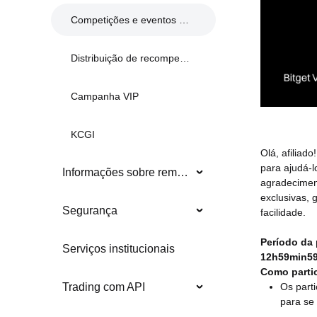
Competições e eventos anteriores
Distribuição de recompensas
Campanha VIP
KCGI
Olá, afiliad
para ajudá-l
Informações sobre remoções
agradecimen
exclusivas,
Segurança
facilidade.
Período da 
Serviços institucionais
12h59min59
Como partic
Os part
Trading com API
para se