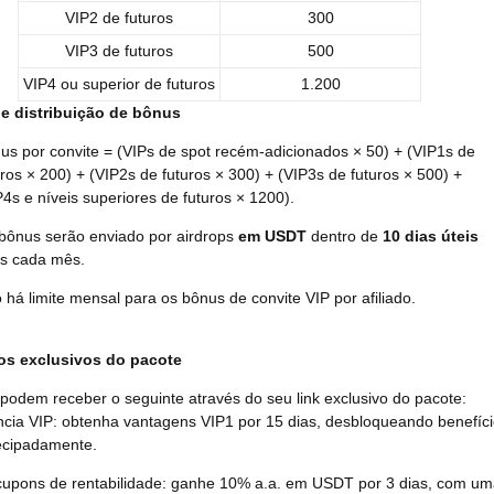
VIP2 de futuros
300
VIP3 de futuros
500
VIP4 ou superior de futuros
1.200
e distribuição de bônus
us por convite = (VIPs de spot recém-adicionados × 50) + (VIP1s de
uros × 200) + (VIP2s de futuros × 300) + (VIP3s de futuros × 500) +
P4s e níveis superiores de futuros × 1200).
bônus serão enviado por airdrops
em USDT
dentro de
10 dias úteis
s cada mês.
 há limite mensal para os bônus de convite VIP por afiliado.
os exclusivos do pacote
podem receber o seguinte através do seu link exclusivo do pacote:
ncia VIP: obtenha vantagens VIP1 por 15 dias, desbloqueando benefíc
ecipadamente.
upons de rentabilidade: ganhe 10% a.a. em USDT por 3 dias, com u