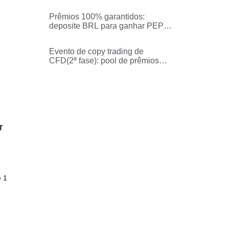
Prêmios 100% garantidos:
deposite BRL para ganhar PEPE,
0X0, BTC e outros tokens no ato!
Evento de copy trading de
CFD(2ª fase): pool de prêmios
turbinado e proteção contra
perdas no primeiro trade
T
e 1