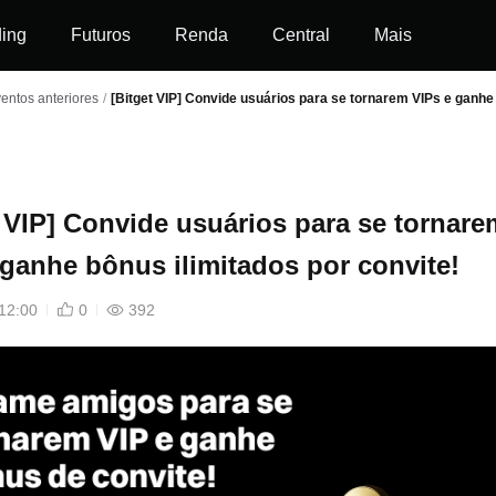
ding
Futuros
Renda
Central
Mais
entos anteriores
/
[Bitget VIP] Convide usuários para se tornarem VIPs e ganhe 
t VIP] Convide usuários para se tornare
 ganhe bônus ilimitados por convite!
12:00
0
392