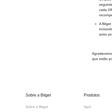
seguint
cada VIP
recompe
A Bitget
incluin
aviso p
Agradecemos
que estão po
Sobre a Bitget
Produtos
Sobre a Bitget
Spot