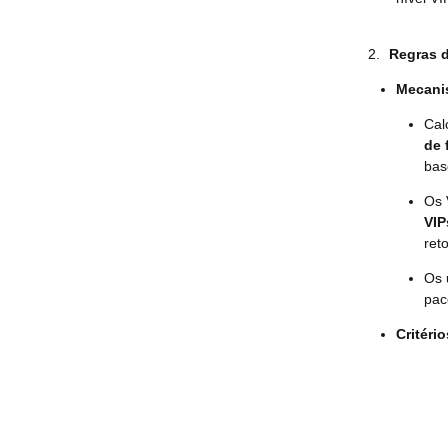
2.
Regras d
Mecani
Cal
de 
bas
Os 
VIP
ret
Os 
pac
Critéri