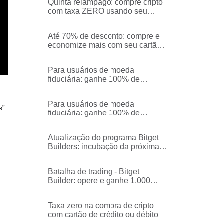
Quinta relâmpago: compre cripto
com taxa ZERO usando seu
cartão de crédito ou débito
Até 70% de desconto: compre e
economize mais com seu cartão
de crédito ou débito!
Para usuários de moeda
fiduciária: ganhe 100% de
cashback da taxa de transação
em BGB!
Para usuários de moeda
s”
fiduciária: ganhe 100% de
cashback da taxa de transação
em USDT!
Atualização do programa Bitget
Builders: incubação da próxima
geração de formadores de
opinião de cripto
Batalha de trading - Bitget
Builder: opere e ganhe 1.000
USDT em recompensas (Semana
1)
o
Taxa zero na compra de cripto
com cartão de crédito ou débito