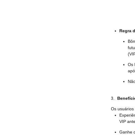
Regra d
Bôn
fut
(VI
Os 
apó
Não
3.
Benefíci
Os usuários 
Experiê
VIP ant
Ganhe c