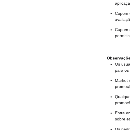
aplicaç
Cupom d
avaliaç
Cupom d
permiti
Observaçõe
Os usuá
para os
Market 
promoç
Qualque
promoç
Entre e
sobre e
Os padr