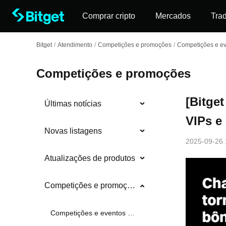
Comprar cripto
Mercados
Tra
Bitget
/
Atendimento
/
Competições e promoções
/
Competições e ev
Competições e promoções
[Bitge
Últimas notícias
VIPs e
Novas listagens
2025-09-26 
Atualizações de produtos
Competições e promoções
Competições e eventos em andamento