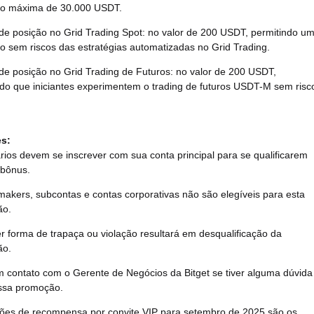
ão máxima de 30.000 USDT.
e posição no Grid Trading Spot: no valor de 200 USDT, permitindo u
ão sem riscos das estratégias automatizadas no Grid Trading.
e posição no Grid Trading de Futuros: no valor de 200 USDT,
ndo que iniciantes experimentem o trading de futuros USDT-M sem risc
s:
rios devem se inscrever com sua conta principal para se qualificarem
 bônus.
makers, subcontas e contas corporativas não são elegíveis para esta
ão.
r forma de trapaça ou violação resultará em desqualificação da
ão.
m contato com o Gerente de Negócios da Bitget se tiver alguma dúvida
ssa promoção.
ões de recompensa por convite VIP para setembro de 2025 são os