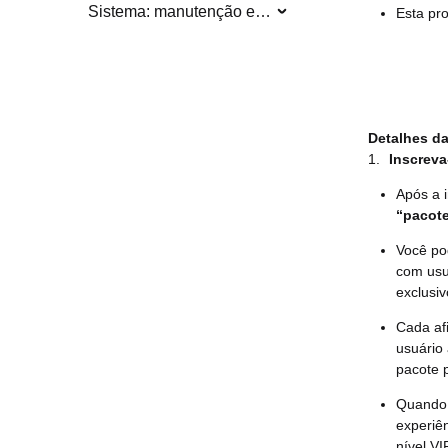
Sistema: manutenção e atualização
Esta pro
Detalhes d
1.
Inscreva
Após a 
“pacote
Você po
com usu
exclusiv
Cada af
usuário
pacote 
Quando 
experiê
nível VI