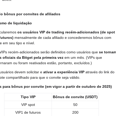
o bônus por convites de afiliados
smo de liquidação
cularemos
os usuários VIP de trading
recém-adicionados (de spot
futuros)
mensalmente
de
cada afiliado e concederemos bônus com
e em seu tipo e nível.
VIPs recém-adicionados serão definidos como usuários que
se torna
s oficiais da Bitget pela primeira vez
em um mês. (VIPs que
ornaram ou foram reativados estão, portanto, excluídos.)
usuários devem solicitar e
ativar a experiência VIP
através do link do
ote compartilhado para que o convite seja válido.
os para bônus por convite (em vigor a partir de outubro de 2025)
Tipo VIP
Bônus de convite (USDT)
VIP spot
50
VIP1 de futuros
200