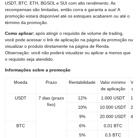
USDT, BTC, ETH, BGSOL e SUI com alto rendimento. As
recompensas são limitadas, então corra e garanta a sua! A
promoção estará disponível até os estoques acabarem ou até o
término da promoção.
Como aplicar
:
após atingir o requisito de volume de trading,
você pode acessar o link de aplicação na página da promoção ou
visualizar o produto diretamente na página de Renda.
Observação: você não poderá visualizar ou aplicar a menos que
o requisito seja atendido.
Informações sobre a promoção
Moeda
Prazo
Rentabilidade
Valor mínimo
Val
de aplicação
de 
USDT
7 dias (prazo
12%
1.000 USDT
10.
fixo)
10%
10.000 USDT
20.
9%
20.000 USDT
40.
BTC
6%
0,01 BTC
0
5%
0,5 BTC