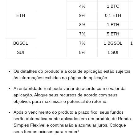
4%
1 BTC
1
ETH
9%
0,1 ETH
8%
1 ETH
7%
5 ETH
BGSOL
7%
1 BGSOL
1.0
SUI
5%
1 SUI
11
Os detalhes do produto e a cota de aplicação estão sujeitos
às informações exibidas na página de aplicação.
A rentabilidade real pode variar de acordo com o valor da
aplicação. Aloque seus recursos de acordo com seus
objetivos para maximizar o potencial de retorno.
Após o vencimento do produto a prazo fixo, seus fundos
serão automaticamente aplicados em um produto de Renda
Simples Flexível e continuarão a acumular juros. Coloque
seus fundos ociosos para render!