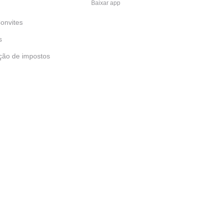
Baixar app
onvites
s
ção de impostos