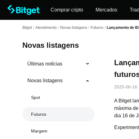
Comprar cripto
Mercados
Tra
Bitget
/
Atendimento
/
Novas listagens
/
Futuros
/
Lançamento de IDO
Novas listagens
Lançam
Últimas notícias
futuro
Novas listagens
2025-06-16 
Spot
A Bitget l
máxima de 
Futuros
dia 16 de 
Experimente
Margem