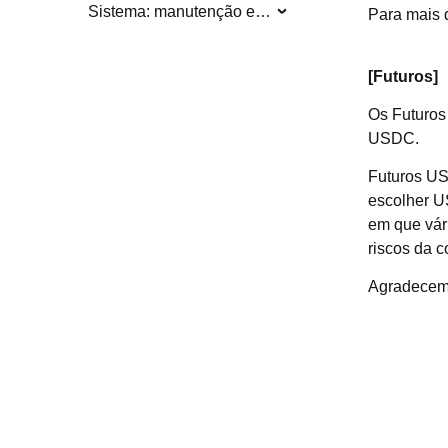
Sistema: manutenção e atualização
Para mais d
[Futuros]
Os Futuros
USDC.
Futuros US
escolher U
em que vár
riscos da c
Agradecemo