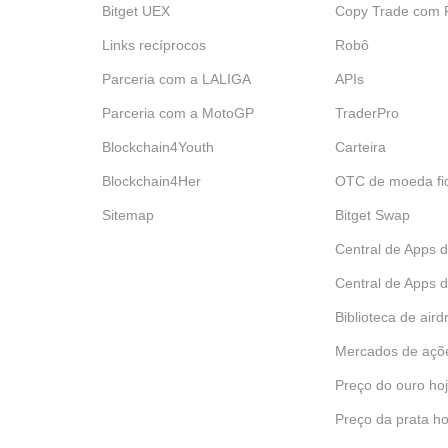
Bitget UEX
‌Copy Trade com
Links recíprocos
Robô
Parceria com a LALIGA
APIs
Parceria com a MotoGP
TraderPro
Blockchain4Youth
Carteira
Blockchain4Her
OTC de moeda fid
Sitemap
Bitget Swap
Central de Apps 
Central de Apps d
Biblioteca de aird
Mercados de açõ
Preço do ouro ho
Preço da prata ho