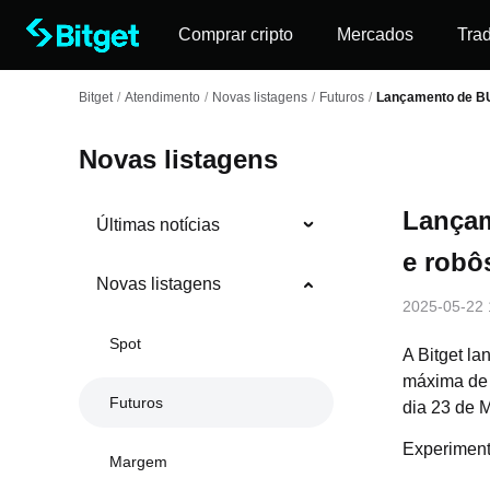
Comprar cripto
Mercados
Tra
Bitget
/
Atendimento
/
Novas listagens
/
Futuros
/
Lançamento de BUS
Novas listagens
Lançam
Últimas notícias
e robô
Novas listagens
2025-05-22 
Spot
A Bitget l
máxima de 
Futuros
dia 23 de 
Experimente
Margem