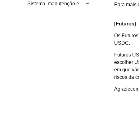
Sistema: manutenção e atualização
Para mais d
[Futuros]
Os Futuros
USDC.
Futuros US
escolher U
em que vár
riscos da c
Agradecemo