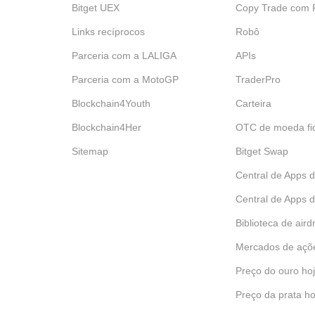
Bitget UEX
‌Copy Trade com
Links recíprocos
Robô
Parceria com a LALIGA
APIs
Parceria com a MotoGP
TraderPro
Blockchain4Youth
Carteira
Blockchain4Her
OTC de moeda fid
Sitemap
Bitget Swap
Central de Apps 
Central de Apps d
Biblioteca de aird
Mercados de açõ
Preço do ouro ho
Preço da prata ho