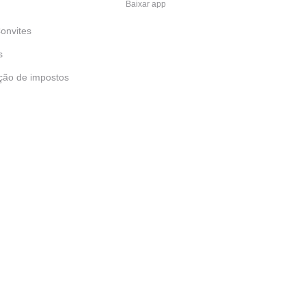
Baixar app
onvites
s
ção de impostos