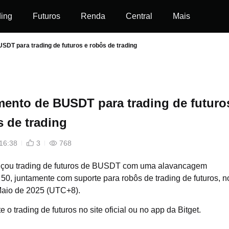
ding
Futuros
Renda
Central
Mais
DT para trading de futuros e robôs de trading
ento de BUSDT para trading de futuro
s de trading
16:38
3
768
ançou trading de futuros de BUSDT com uma alavancagem
50, juntamente com suporte para robôs de trading de futuros, n
Maio de 2025 (UTC+8).
 o trading de futuros no site oficial
ou no app da Bitget.