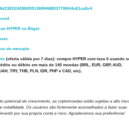
9d23ED2ADB0f551369946BD377f8644cE1ca5c4
scord
ar HYPER na Bitget
axas
dos de mercado
pto
(oferta válida por 7 dias): compre HYPER com taxa 0 usando s
rédito ou débito em mais de 140 moedas (BRL, EUR, GBP, AUD,
AH, TRY, THB, PLN, IDR, PHP e CAD, etc).
to potencial de crescimento, as criptomoedas estão sujeitas a alto risc
 volatilidade. Os usuários são fortemente aconselhados a fazer suas
investir por sua própria conta e risco
.
Agradecemos sua preferência!