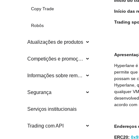
Início do tr
Copy Trade
Início das r
Trading sp
Robôs
Atualizações de produtos
Apresentaç
Competições e promoções
Hyperlane é 
permite que
Informações sobre remoções
possam se co
Hyperlane, q
qualquer VM
Segurança
desenvolved
acordo com 
Serviços institucionais
Trading com API
Endereços 
ERC20:
0x9