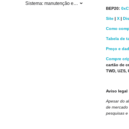
Sistema: manutenção e atualização
BEP20:
0xC
Site
|
X
|
Di
Como compr
Tabela de t
Preço e da
Compre cri
cartão de c
TWD, UZS, U
Aviso legal
Apesar do al
de mercado e
pesquisas e 