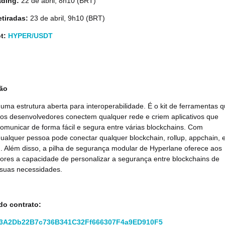
ading:
22 de abril, 8h10 (BRT)
etiradas:
23 de abril, 9h10 (BRT)
ot:
HYPER/USDT
ão
uma estrutura aberta para interoperabilidade. É o kit de ferramentas 
 os desenvolvedores conectem qualquer rede e criem aplicativos que
municar de forma fácil e segura entre várias blockchains. Com
ualquer pessoa pode conectar qualquer blockchain, rollup, appchain,
. Além disso, a pilha de segurança modular de Hyperlane oferece aos
ores a capacidade de personalizar a segurança entre blockchains de
suas necessidades.
do contrato:
3A2Db22B7c736B341C32Ff666307F4a9ED910F5