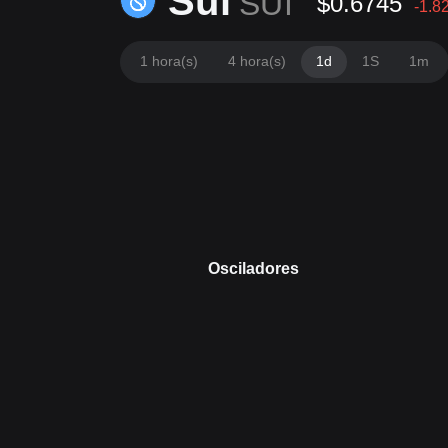
Sui
SUI
$0.6745
-1.8
1 hora(s)
4 hora(s)
1d
1S
1m
Osciladores