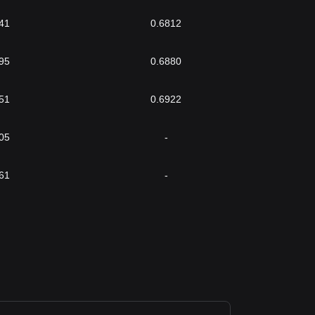
41
0.6812
95
0.6880
51
0.6922
05
-
61
-