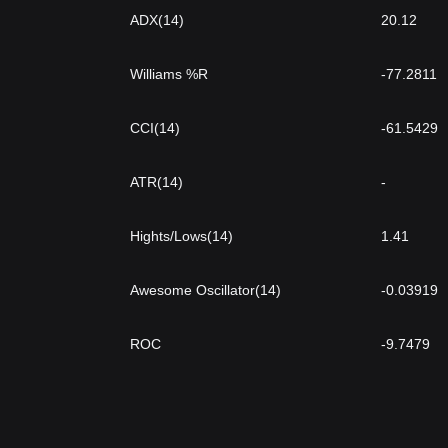
ADX(14)
20.12
Williams %R
-77.2811
CCI(14)
-61.5429
ATR(14)
-
Hights/Lows(14)
1.41
Awesome Oscillator(14)
-0.03919
ROC
-9.7479