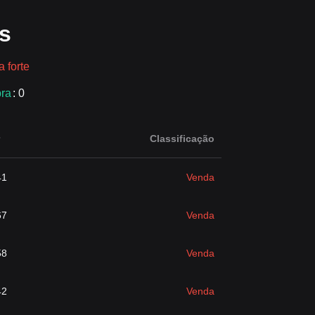
s
 forte
ra
: 0
Classificação
41
Venda
67
Venda
58
Venda
42
Venda