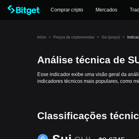
Comprar cripto
Mercados
Tra
Início
>
Preços de criptomoedas
>
Sui (preço)
>
Indica
Análise técnica de S
Esse indicador exibe uma visão geral da anál
indicadores técnicos mais populares, como mé
Classificações técni