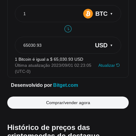
Comprar/vender agora
Histórico de preços das
criptomoedas de destaque