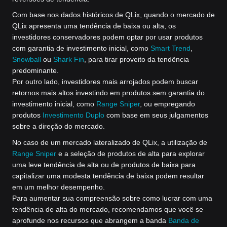
Com base nos dados históricos de QLix, quando o mercado de
QLix apresenta uma tendência de baixa ou alta, os
investidores conservadores podem optar por usar produtos
com garantia de investimento inicial, como
Smart Trend
,
Snowball
ou
Shark Fin
, para tirar proveito da tendência
predominante.
Por outro lado, investidores mais arrojados podem buscar
retornos mais altos investindo em produtos sem garantia do
investimento inicial, como
Range Sniper
, ou empregando
produtos
Investimento Duplo
com base em seus julgamentos
sobre a direção do mercado.
No caso de um mercado lateralizado de QLix, a utilização de
Range Sniper
e a seleção de produtos de alta para explorar
uma leve tendência de alta ou de produtos de baixa para
capitalizar uma modesta tendência de baixa podem resultar
em um melhor desempenho.
Para aumentar sua compreensão sobre como lucrar com uma
tendência de alta do mercado, recomendamos que você se
aprofunde nos recursos que abrangem a banda
Banda de