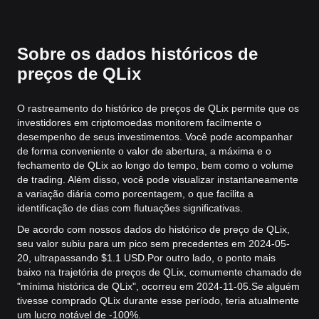
Sobre os dados históricos de
preços de QLix
O rastreamento do histórico de preços de QLix permite que os
investidores em criptomoedas monitorem facilmente o
desempenho de seus investimentos. Você pode acompanhar
de forma conveniente o valor de abertura, a máxima e o
fechamento de QLix ao longo do tempo, bem como o volume
de trading. Além disso, você pode visualizar instantaneamente
a variação diária como porcentagem, o que facilita a
identificação de dias com flutuações significativas.
De acordo com nossos dados do histórico de preço de QLix,
seu valor subiu para um pico sem precedentes em 2024-05-
20, ultrapassando $1.1 USD.
Por outro lado, o ponto mais
baixo na trajetória de preços de QLix, comumente chamado de
"mínima histórica de QLix", ocorreu em 2024-11-05.
Se alguém
tivesse comprado QLix durante esse período, teria atualmente
um lucro notável de -100%.