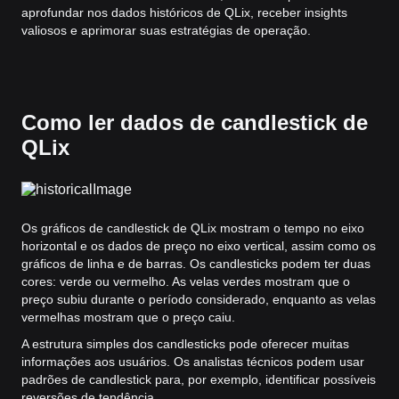
aprofundar nos dados históricos de QLix, receber insights
valiosos e aprimorar suas estratégias de operação.
Como ler dados de candlestick de
QLix
Os gráficos de candlestick de QLix mostram o tempo no eixo
horizontal e os dados de preço no eixo vertical, assim como os
gráficos de linha e de barras. Os candlesticks podem ter duas
cores: verde ou vermelho. As velas verdes mostram que o
preço subiu durante o período considerado, enquanto as velas
vermelhas mostram que o preço caiu.
A estrutura simples dos candlesticks pode oferecer muitas
informações aos usuários. Os analistas técnicos podem usar
padrões de candlestick para, por exemplo, identificar possíveis
reversões de tendência.