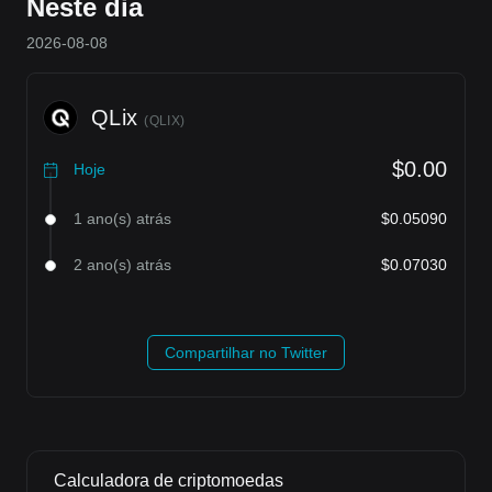
Neste dia
2026-08-08
QLix
(
QLIX
)
$0.00
Hoje
1 ano(s) atrás
$0.05090
2 ano(s) atrás
$0.07030
Compartilhar no Twitter