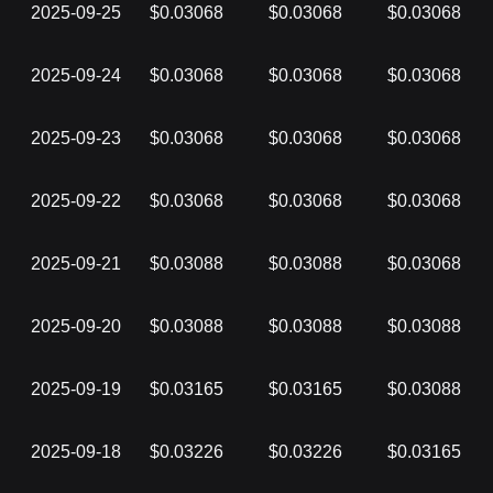
2025-09-25
$0.03068
$0.03068
$0.03068
2025-09-24
$0.03068
$0.03068
$0.03068
2025-09-23
$0.03068
$0.03068
$0.03068
2025-09-22
$0.03068
$0.03068
$0.03068
2025-09-21
$0.03088
$0.03088
$0.03068
2025-09-20
$0.03088
$0.03088
$0.03088
2025-09-19
$0.03165
$0.03165
$0.03088
2025-09-18
$0.03226
$0.03226
$0.03165