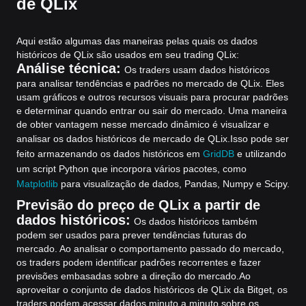
de QLix
Aqui estão algumas das maneiras pelas quais os dados
históricos de QLix são usados em seu trading QLix:
Análise técnica:
Os traders usam dados históricos
para analisar tendências e padrões no mercado de QLix. Eles
usam gráficos e outros recursos visuais para procurar padrões
e determinar quando entrar ou sair do mercado. Uma maneira
de obter vantagem nesse mercado dinâmico é visualizar e
analisar os dados históricos de mercado de QLix.
Isso pode ser
feito armazenando os dados históricos em
GridDB
e utilizando
um script Python que incorpora vários pacotes, como
Matplotlib
para visualização de dados, Pandas, Numpy e Scipy.
Previsão do preço de QLix a partir de
dados históricos:
Os dados históricos também
podem ser usados para prever tendências futuras do
mercado. Ao analisar o comportamento passado do mercado,
os traders podem identificar padrões recorrentes e fazer
previsões embasadas sobre a direção do mercado.
Ao
aproveitar o conjunto de dados históricos de QLix da Bitget, os
traders podem acessar dados minuto a minuto sobre os