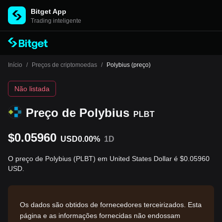
Bitget App
Trading inteligente
Início
/
Preços de criptomoedas
/
Polybius (preço)
Não listada
Preço de Polybius
PLBT
$0.05960
USD
0.00%
1D
O preço de Polybius (PLBT) em United States Dollar é $0.05960
USD.
Os dados são obtidos de fornecedores terceirizados. Esta
página e as informações fornecidas não endossam