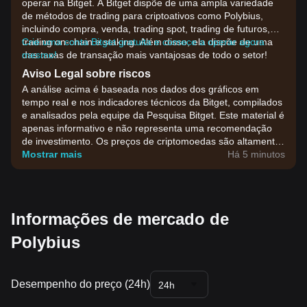
operar na Bitget. A Bitget dispõe de uma ampla variedade
de métodos de trading para criptoativos como Polybius,
incluindo compra, venda, trading spot, trading de futuros,
trading on-chain e staking. Além disso, ela dispõe de uma
Crie uma conta Bitget gratuita e comece a operar agora
das taxas de transação mais vantajosas de todo o setor!
mesmo!
Aviso Legal sobre riscos
A análise acima é baseada nos dados dos gráficos em
tempo real e nos indicadores técnicos da Bitget, compilados
e analisados pela equipe da Pesquisa Bitget. Este material é
apenas informativo e não representa uma recomendação
de investimento. Os preços de criptomoedas são altamente
voláteis. Tome suas decisões de investimento com base na
Mostrar mais
Há 5 minutos
sua própria tolerância ao risco.
Informações de mercado de
Polybius
Desempenho do preço (24h)
24h