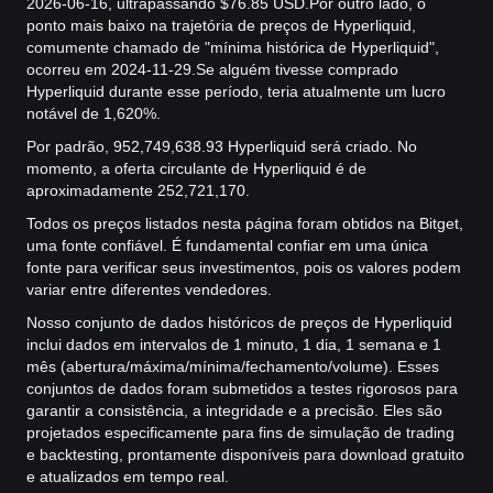
2026-06-16, ultrapassando $76.85 USD.
Por outro lado, o
ponto mais baixo na trajetória de preços de Hyperliquid,
comumente chamado de "mínima histórica de Hyperliquid",
ocorreu em 2024-11-29.
Se alguém tivesse comprado
Hyperliquid durante esse período, teria atualmente um lucro
notável de 1,620%.
Por padrão, 952,749,638.93 Hyperliquid será criado. No
momento, a oferta circulante de Hyperliquid é de
aproximadamente 252,721,170.
Todos os preços listados nesta página foram obtidos na Bitget,
uma fonte confiável. É fundamental confiar em uma única
fonte para verificar seus investimentos, pois os valores podem
variar entre diferentes vendedores.
Nosso conjunto de dados históricos de preços de Hyperliquid
inclui dados em intervalos de 1 minuto, 1 dia, 1 semana e 1
mês (abertura/máxima/mínima/fechamento/volume). Esses
conjuntos de dados foram submetidos a testes rigorosos para
garantir a consistência, a integridade e a precisão. Eles são
projetados especificamente para fins de simulação de trading
e backtesting, prontamente disponíveis para download gratuito
e atualizados em tempo real.